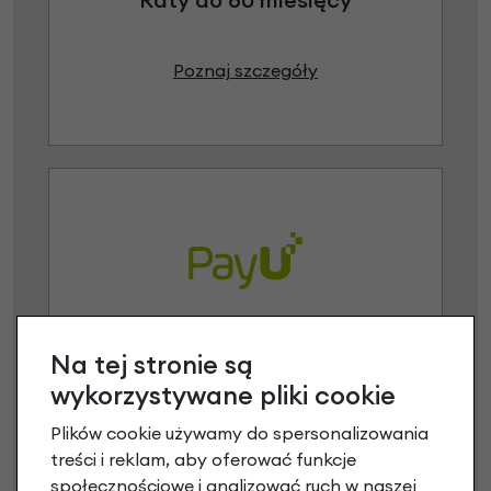
Poznaj szczegóły
Raty 0%
Na tej stronie są
wykorzystywane pliki cookie
3 miesiące nie płacisz
Plików cookie używamy do spersonalizowania
Raty do 60 miesięcy
treści i reklam, aby oferować funkcje
społecznościowe i analizować ruch w naszej