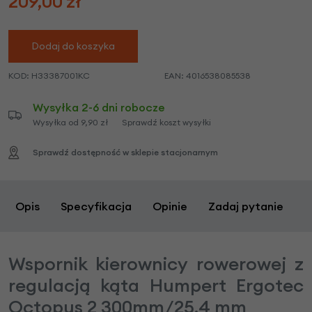
209,00
zł
Dodaj do koszyka
KOD:
H33387001KC
EAN:
4016538085538
Wysyłka 2-6 dni robocze
Wysyłka od 9,90 zł
Sprawdź koszt wysyłki
Sprawdź dostępność w sklepie stacjonarnym
Opis
Specyfikacja
Opinie
Zadaj pytanie
Wspornik kierownicy rowerowej z
regulacją kąta Humpert Ergotec
Octopus 2 300mm/25,4 mm