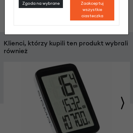
Zgoda na wybrane
Zaakceptuj
wszystkie
ciasteczka
Zadaj pytanie
Klienci, którzy kupili ten produkt wybrali
również