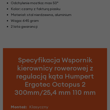
Odchylenie mostka: max 50°
Kolor: czarny z fakturą piasku
Materiał: stal nierdzewna, aluminium
Waga: 645 gram
2 lata gwarancji
Specyfikacja Wspornik
kierownicy rowerowej z
regulacją kąta Humpert
Ergotec Octopus 2
300mm/25,4 mm 110 mm
Montaż:
Klasyczny