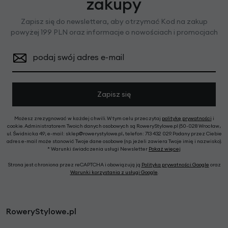
zakupy
Zapisz się do newslettera, aby otrzymać Kod na zakup
powyżej 199 PLN oraz informacje o nowościach i promocjach
podaj swój adres e-mail
Zapisz się
Możesz zrezygnować w każdej chwili. W tym celu przeczytaj
politykę prywatności
i
cookie. Administratorem Twoich danych osobowych są RoweryStylowe.pl (50-028 Wrocław,
ul. Świdnicka 49; e-mail: sklep@rowerystylowe.pl, telefon: 713 432 029. Podany przez Ciebie
adres e-mail może stanowić Twoje dane osobowe (np. jeżeli zawiera Twoje imię i nazwisko).
* Warunki świadczenia usługi Newsletter
Pokaż więcej
Strona jest chroniona przez reCAPTCHA i obowiązują ją
Polityka prywatności Google
oraz
Warunki korzystania z usługi Google
.
RoweryStylowe.pl