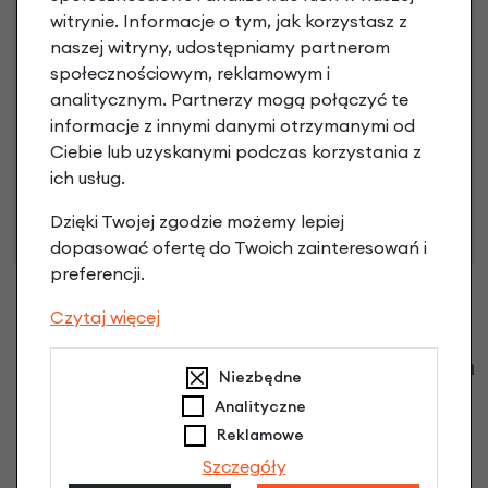
witrynie. Informacje o tym, jak korzystasz z
Poznaj szczegóły
naszej witryny, udostępniamy partnerom
społecznościowym, reklamowym i
analitycznym. Partnerzy mogą połączyć te
informacje z innymi danymi otrzymanymi od
Niniejsza propozycja nie stanowi oferty w rozumieniu art.
Ciebie lub uzyskanymi podczas korzystania z
66 Kodeksu Cywilnego. Ostateczna decyzja o warunkach
ich usług.
i przyznaniu kredytu zostanie podjęta po ocenie
zdolności kredytowej.
Dzięki Twojej zgodzie możemy lepiej
dopasować ofertę do Twoich zainteresowań i
preferencji.
Czytaj więcej
Klienci zadali następujące pytania o ten
Niezbędne
produkt
Analityczne
Reklamowe
Nikt wcześniej niemiał pytań do tego produktu? A Ty o
Szczegóły
co chcesz zapytać?