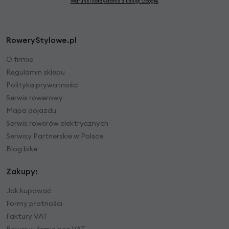
Warunki korzystania z usługi Google
.
RoweryStylowe.pl
O firmie
Regulamin sklepu
Polityka prywatności
Serwis rowerowy
Mapa dojazdu
Serwis rowerów elektrycznych
Serwisy Partnerskie w Polsce
Blog bike
Zakupy:
Jak kupować
Formy płatności
Faktury VAT
Rower w firmie bez VAT