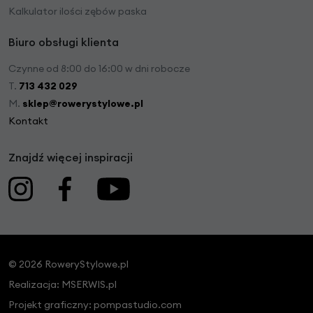
Kalkulator ilości zębów paska
Biuro obsługi klienta
Czynne od 8:00 do 16:00 w dni robocze
T.
713 432 029
M.
sklep@rowerystylowe.pl
Kontakt
Znajdź więcej inspiracji
© 2026 RoweryStylowe.pl
Realizacja:
MSERWIS.pl
Projekt graficzny:
pompastudio.com