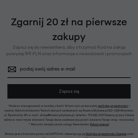
Zgarnij 20 zł na pierwsze
zakupy
Zapisz się do newslettera, aby otrzymać Kod na zakup
powyżej 199 PLN oraz informacje o nowościach i promocjach
podaj swój adres e-mail
Zapisz się
Możesz zrezygnować w każdej chwili. W tym celu przeczytaj
politykę prywatności
i
cookie. Administratorem Twoich danych osobowych są RoweryStylowe.pl (50-028 Wrocław,
ul. Świdnicka 49; e-mail: sklep@rowerystylowe.pl, telefon: 713 432 029. Podany przez Ciebie
adres e-mail może stanowić Twoje dane osobowe (np. jeżeli zawiera Twoje imię i nazwisko).
* Warunki świadczenia usługi Newsletter
Pokaż więcej
Strona jest chroniona przez reCAPTCHA i obowiązują ją
Polityka prywatności Google
oraz