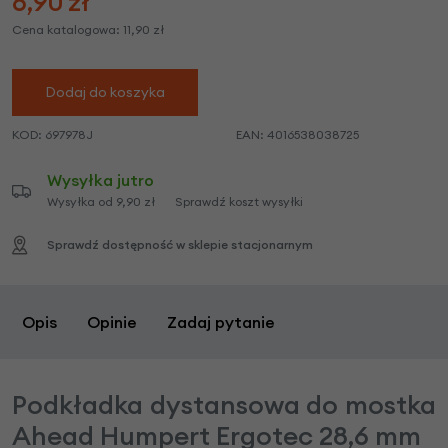
6,90
zł
Cena katalogowa:
11,90
zł
Dodaj do koszyka
KOD:
697978J
EAN:
4016538038725
Wysyłka jutro
Wysyłka od 9,90 zł
Sprawdź koszt wysyłki
Sprawdź dostępność w sklepie stacjonarnym
Opis
Opinie
Zadaj pytanie
Podkładka dystansowa do mostka
Ahead Humpert Ergotec 28,6 mm