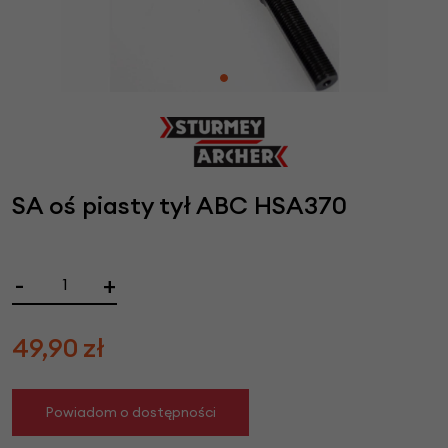
SA oś piasty tył ABC HSA370
-
+
49,90
zł
Powiadom o dostępności