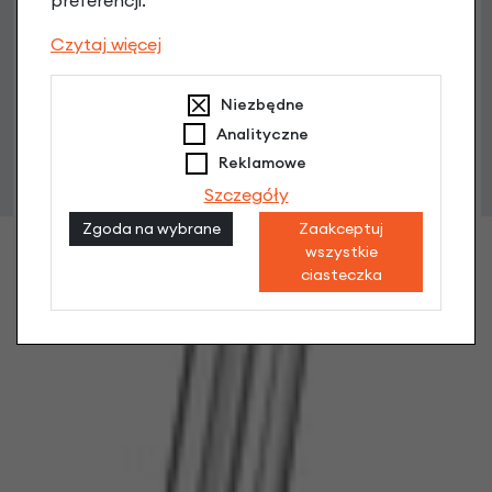
preferencji.
Czytaj więcej
Niezbędne
Analityczne
Reklamowe
Szczegóły
Zgoda na wybrane
Zaakceptuj
wszystkie
ciasteczka