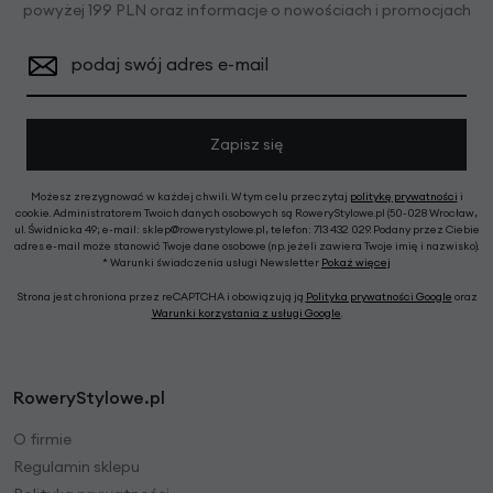
powyżej 199 PLN oraz informacje o nowościach i promocjach
podaj swój adres e-mail
Zapisz się
Możesz zrezygnować w każdej chwili. W tym celu przeczytaj
politykę prywatności
i
cookie. Administratorem Twoich danych osobowych są RoweryStylowe.pl (50-028 Wrocław,
ul. Świdnicka 49; e-mail: sklep@rowerystylowe.pl, telefon: 713 432 029. Podany przez Ciebie
adres e-mail może stanowić Twoje dane osobowe (np. jeżeli zawiera Twoje imię i nazwisko).
* Warunki świadczenia usługi Newsletter
Pokaż więcej
Strona jest chroniona przez reCAPTCHA i obowiązują ją
Polityka prywatności Google
oraz
Warunki korzystania z usługi Google
.
RoweryStylowe.pl
O firmie
Regulamin sklepu