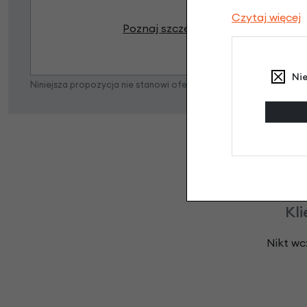
Czytaj więcej
Poznaj szczegóły
Ni
Niniejsza propozycja nie stanowi oferty w rozumieniu art. 66 K
Kli
Nikt wc