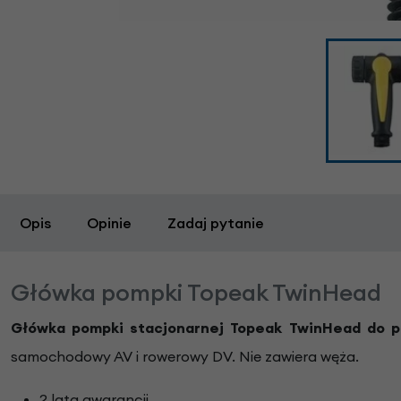
Opis
Opinie
Zadaj pytanie
Główka pompki Topeak TwinHead
Główka pompki stacjonarnej Topeak TwinHead do p
samochodowy AV i rowerowy DV. Nie zawiera węża.
2 lata gwarancji