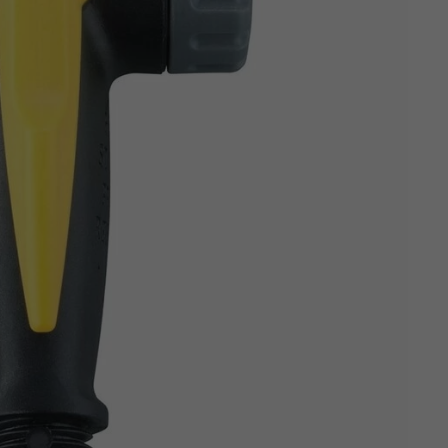
Z
apięcia rowero
Pompki rowerowe
werowe
er Pig
Peruzzo
Gazelle
Pozostałe
N
akrętki i obejm
i:SY
Przerzutki rowerowe
es
Inny
R
owery transportowe - akcesoria
S
akwy i torby rowerowe
Siodełka rowerowe
rowe
Strida - części