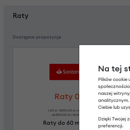
Raty
Dostępne propozycje
Na tej s
Plików cookie 
społecznościow
naszej witryn
Raty 0%
analitycznym.
Ciebie lub uzy
1,00 zł - 5000,00 zł / do 10 rat 0%
od 5001,00 zł / do 20 rat 0%
Dzięki Twojej
Raty do 60 miesięcy
preferencji.