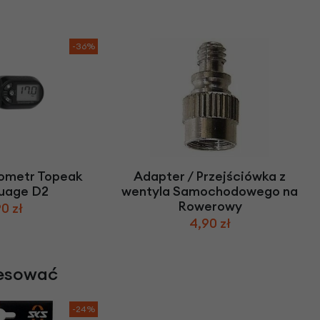
-36%
ometr Topeak
Adapter / Przejściówka z
uage D2
wentyla Samochodowego na
Rowerowy
0 zł
4,90 zł
resować
-24%