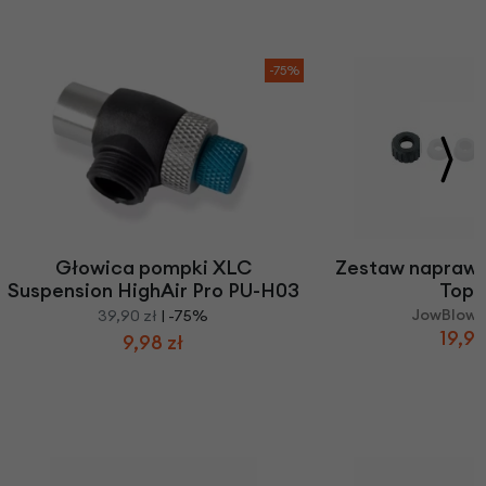
-75%
Głowica pompki XLC
Zestaw naprawc
Suspension HighAir Pro PU-H03
Tope
JowBlow S
39,90 zł
| -75%
19,90
9,98 zł