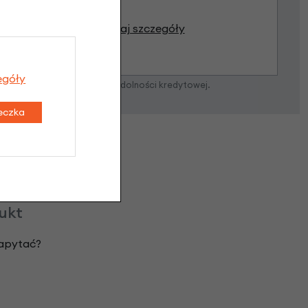
Poznaj szczegóły
egóły
zostanie podjęta po ocenie zdolności kredytowej.
teczka
dukt
zapytać?