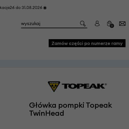
cje26 do 31.08.2026 ◉
0
Zamów części po numerze ramy
e
we
owe
acji i konserwacji roweru
Główka pompki Topeak
fon
TwinHead
e