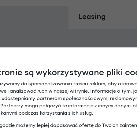
Leasing
tronie są wykorzystywane pliki co
używamy do spersonalizowania treści i reklam, aby oferowa
e i analizować ruch w naszej witrynie. Informacje o tym, j
y, udostępniamy partnerom społecznościowym, reklamowym
Raty 0%
 Partnerzy mogą połączyć te informacje z innymi danymi 
skanymi podczas korzystania z ich usług.
3 miesiące nie płacisz
 zgodzie możemy lepiej dopasować ofertę do Twoich zainter
Raty do 60 miesięcy