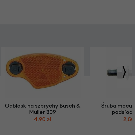
Odblask na szprychy Busch &
Śruba mocuj
Muller 309
podsiod
4,90 zł
2,50