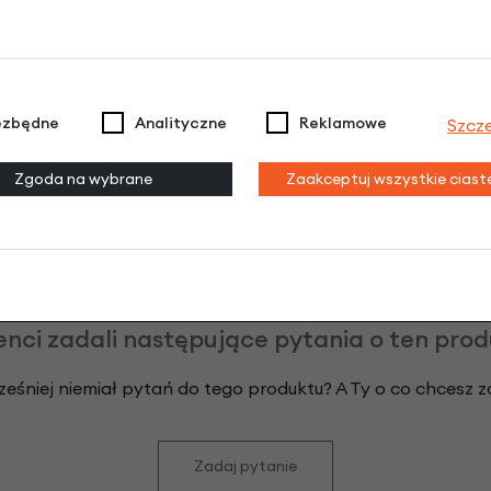
Poznaj szczegóły
ezbędne
Analityczne
Reklamowe
Szcz
odeksu Cywilnego. Ostateczna decyzja o warunkach i przyznaniu kredytu 
Zgoda na wybrane
Zaakceptuj wszystkie cias
enci zadali następujące pytania o ten pro
ześniej niemiał pytań do tego produktu? A Ty o co chcesz 
Zadaj pytanie