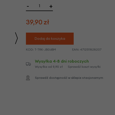
we
-
+
y
39,90
zł
Dodaj do koszyka
KOD:
T-TRK-JB06BM
EAN:
4712511828207
Wysyłka 4-8 dni roboczych
Wysyłka od 9,90 zł
Sprawdź koszt wysyłki
Sprawdź dostępność w sklepie stacjonarnym