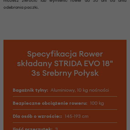
możesz zwrócić lub wymienić rower do 30 dni od dnia
odebrania paczki.
Specyfikacja Rower
składany STRIDA EVO 18"
3s Srebrny Połysk
Bagażnik tylny:
Aluminiowy, 10 kg nośności
Bezpieczne obciążenie roweru:
100 kg
Dla osób o wzroście::
145-193 cm
Ilość przerzutek:
3