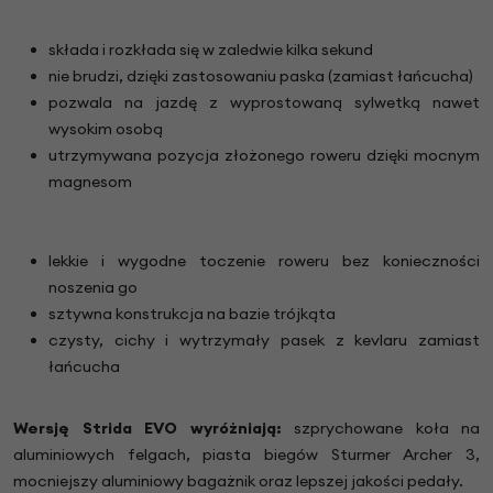
składa i rozkłada się w zaledwie kilka sekund
nie brudzi, dzięki zastosowaniu paska (zamiast łańcucha)
pozwala na jazdę z wyprostowaną sylwetką nawet
wysokim osobą
utrzymywana pozycja złożonego roweru dzięki mocnym
magnesom
lekkie i wygodne toczenie roweru bez konieczności
noszenia go
sztywna konstrukcja na bazie trójkąta
czysty, cichy i wytrzymały pasek z kevlaru zamiast
łańcucha
Wersję Strida EVO wyróżniają:
szprychowane koła na
aluminiowych felgach, piasta biegów Sturmer Archer 3,
mocniejszy aluminiowy bagażnik oraz lepszej jakości pedały.