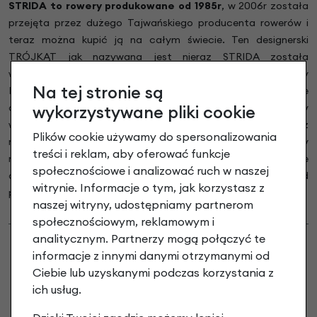
STRIDA to rowery produkowane od 1985r
, w 2006r została
przejęta przez dużego Tajwańskiego producenta rowerów i
teraz można kupić ją na całym świecie.
Ten designerski
TRÓJKĄT jak nazywana jest nieraz STRIDA została
wymyślona i zaprojektowana z potrzeby. pewien młody
Na tej stronie są
Brytyjski student szukał roweru, którym mógłby sprawnie
dojechać do metra, przesiąść, się później do autobusu by
wykorzystywane pliki cookie
wreszcie podjechać jeszcze kawałek na uczelnię. Szukał też
Plików cookie używamy do spersonalizowania
roweru, którego gdy nie używa nie będzie musiał nosić, który
treści i reklam, aby oferować funkcje
nie będzie brudził ubrań, który będzie cichy lekki i nie zajmie
społecznościowe i analizować ruch w naszej
dużo miejsca- nie znalazł takiego, więc stworzył go sam od
witrynie. Informacje o tym, jak korzystasz z
podstaw.
naszej witryny, udostępniamy partnerom
społecznościowym, reklamowym i
analitycznym. Partnerzy mogą połączyć te
informacje z innymi danymi otrzymanymi od
Ciebie lub uzyskanymi podczas korzystania z
ich usług.