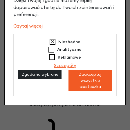
Dzięki Twojej zgodzie możemy lepiej
dopasować ofertę do Twoich zainteresowań i
preferencji.
PEŁNA GWARANCJA PRODUCENTA
2 lata na ramę
Czytaj więcej
2 lata na pozostałe części i osprzęt
Niezbędne
Analityczne
Reklamowe
Szczegóły
Zgoda na wybrane
Zaakceptuj
wszystkie
ciasteczka
ROWER GOTOWY DO JAZDY
Rowery wysyłamy w całości złożone.