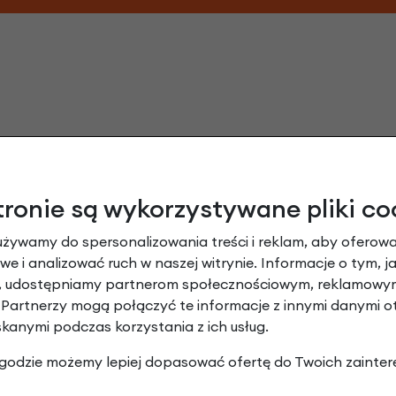
tronie są wykorzystywane pliki co
używamy do spersonalizowania treści i reklam, aby oferowa
że obejmy do uchwytu KlickFix 31,8 mm opi
e i analizować ruch w naszej witrynie. Informacje o tym, j
y, udostępniamy partnerom społecznościowym, reklamowym
Dodaj opinię
 Partnerzy mogą połączyć te informacje z innymi danymi 
skanymi podczas korzystania z ich usług.
Brak opinii. Może warto dodać własną?
 zgodzie możemy lepiej dopasować ofertę do Twoich zainter