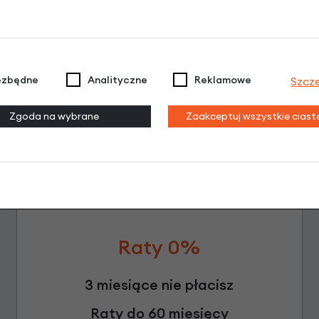
Leasing
ezbędne
Analityczne
Reklamowe
Szcz
Zgoda na wybrane
Zaakceptuj wszystkie cias
Raty 0%
3 miesiące nie płacisz
Raty do 60 miesięcy