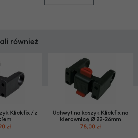
rali również
yk Klickfix / z
Uchwyt na koszyk Klickfix na
kiem
kierownicę Ø 22-26mm
90 zł
78,00 zł