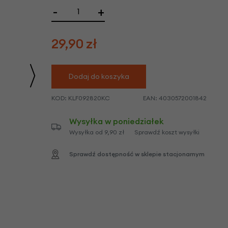
we
-
+
y
29,90
zł
Dodaj do koszyka
KOD:
KLF092820KC
EAN:
4030572001842
Wysyłka w poniedziałek
Wysyłka od 9,90 zł
Sprawdź koszt wysyłki
Sprawdź dostępność w sklepie stacjonarnym