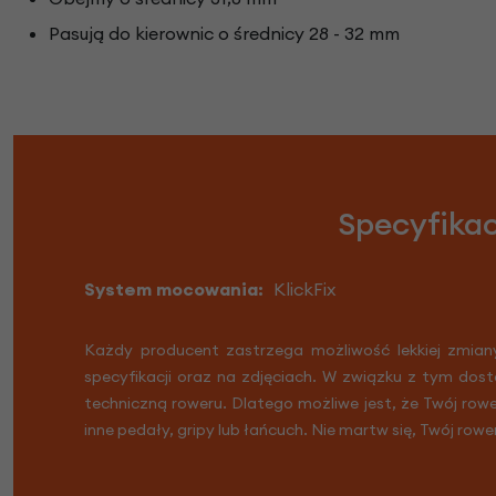
Pasują do kierownic o średnicy 28 - 32 mm
Specyfikac
System mocowania:
KlickFix
Każdy producent zastrzega możliwość lekkiej zmian
specyfikacji oraz na zdjęciach. W związku z tym dost
techniczną roweru. Dlatego możliwe jest, że Twój row
inne pedały, gripy lub łańcuch. Nie martw się, Twój rowe