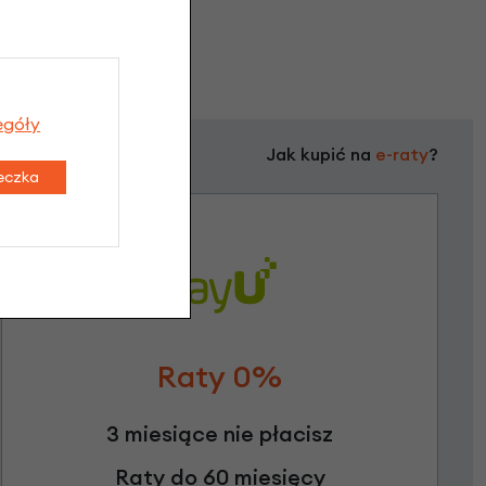
egóły
Jak kupić na
e-raty
?
teczka
Raty 0%
3 miesiące nie płacisz
Raty do 60 miesięcy