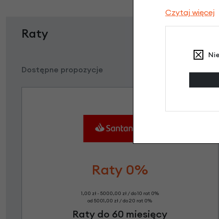
Czytaj więcej
Raty
Ni
Dostępne propozycje
Raty 0%
1,00 zł - 5000,00 zł / do 10 rat 0%
od 5001,00 zł / do 20 rat 0%
Raty do 60 miesięcy