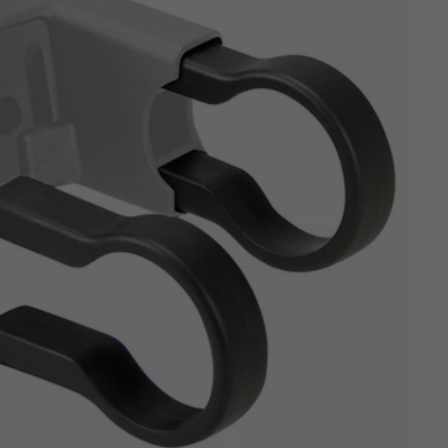
Z
apięcia rowero
Pompki rowerowe
werowe
er Pig
Peruzzo
Gazelle
Pozostałe
N
akrętki i obejm
i:SY
Przerzutki rowerowe
es
Inny
R
owery transportowe - akcesoria
S
akwy i torby rowerowe
Siodełka rowerowe
rowe
Strida - części