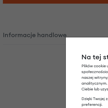
Informacje handlowe
Na tej s
Plików cookie 
Du
społecznościow
naszej witryn
analitycznym.
Ciebie lub uzy
Dzięki Twojej
preferencji.