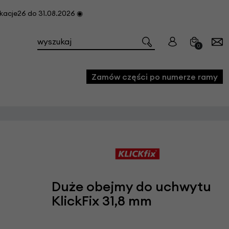
cje26 do 31.08.2026 ◉
0
Zamów części po numerze ramy
e
we
owe
acji i konserwacji roweru
Duże obejmy do uchwytu
fon
KlickFix 31,8 mm
e