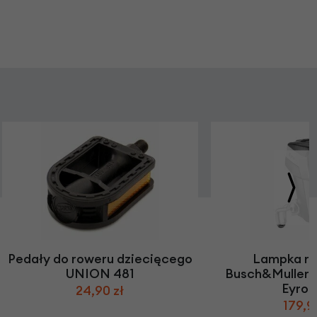
Pedały do roweru dziecięcego
Lampka r
UNION 481
Busch&Muller
Eyro 
24,90 zł
179,9