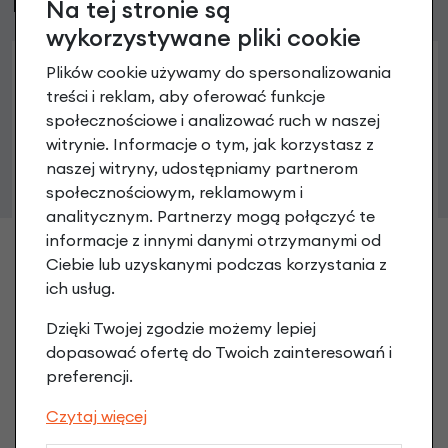
Podobne produkty
Na tej stronie są
wykorzystywane pliki cookie
Plików cookie używamy do spersonalizowania
treści i reklam, aby oferować funkcje
społecznościowe i analizować ruch w naszej
witrynie. Informacje o tym, jak korzystasz z
naszej witryny, udostępniamy partnerom
społecznościowym, reklamowym i
analitycznym. Partnerzy mogą połączyć te
Kierwonica rowerowa Humpert Lady Town
informacje z innymi danymi otrzymanymi od
49,90 zł
Ciebie lub uzyskanymi podczas korzystania z
ich usług.
Dzięki Twojej zgodzie możemy lepiej
dopasować ofertę do Twoich zainteresowań i
preferencji.
Czytaj więcej