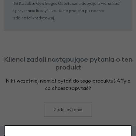
66 Kodeksu Cywilnego. Ostateczna decyzja o warunkach
i przyznaniu kredytu zostanie podjęta po ocenie
zdolności kredytowej.
Klienci zadali następujące pytania o ten
produkt
Nikt wcześniej niemiał pytań do tego produktu? A Ty o
co chcesz zapytać?
Zadaj pytanie