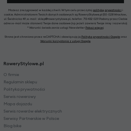
Możesz zrezygnować w każdej chwili. W tym celu przeczytaj
politykę prywatności
i
cookie. Administratorem Twoich danych osobowych są RoweryStylowe.pl (50-028 Wrocław,
ul. Świdnicka 49; e-mail: sklep@rowerystylowe.pl, telefon: 713 432 029. Podany przez Ciebie
adres e-mail może stanowić Twoje dane osobowe (np. jeżeli zawiera Twoje imię i nazwisko).
* Warunki świadczenia usługi Newsletter
Pokaż więcej
Strona jest chroniona przez reCAPTCHA i obowiązują ją
Polityka prywatności Google
oraz
Warunki korzystania z usługi Google
.
RoweryStylowe.pl
O firmie
Regulamin sklepu
Polityka prywatności
Serwis rowerowy
Mapa dojazdu
Serwis rowerów elektrycznych
Serwisy Partnerskie w Polsce
Blog bike