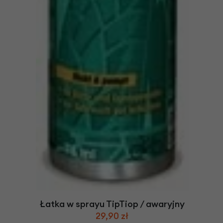
Łatka w sprayu TipTiop / awaryjny
29,90 zł