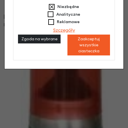
Niezbędne
Analityczne
Klienci, którzy kupili ten produkt wybrali
Reklamowe
również
Szczegóły
Zgoda na wybrane
Zaakceptuj
wszystkie
ciasteczka