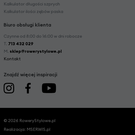
Kalkulator długości szprych
Kalkulator ilości zębów paska
Biuro obsługi klienta
Czynne od 8:00 do 16:00 w dni robocze
T.
713 432 029
M.
sklep@rowerystylowe.pl
Kontakt
Znajdź więcej inspiracji
© 2026 RoweryStylowe.pl
Realizacja:
MSERWIS.pl