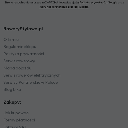
Strona jest chroniona przez reCAPTCHA i obowiązują ją
Polityka prywatności Google
oraz
Warunki korzystania z usługi Google
.
RoweryStylowe.pl
O firmie
Regulamin sklepu
Polityka prywatności
Serwis rowerowy
Mapa dojazdu
Serwis rowerów elektrycznych
Serwisy Partnerskie w Polsce
Blog bike
Zakupy:
Jak kupować
Formy płatności
Faktury VAT