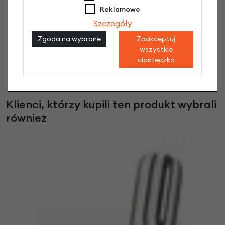
Reklamowe
Szczegóły
Zgoda na wybrane
Zaakceptuj
wszystkie
Ekspandery rowerowe Bibia Euro 4
ciasteczka
16,90 zł
Klienci, którzy kupili ten produkt wybrali
również