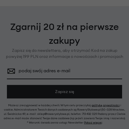
Zgarnij 20 zł na pierwsze
zakupy
Zapisz się do newslettera, aby otrzymać Kod na zakup
powyżej 199 PLN oraz informacje o nowościach i promocjach
podaj swój adres e-mail
Zapisz się
Możesz zrezygnować w każdej chwili. W tym celu przeczytaj
politykę prywatności
i
cookie. Administratorem Twoich danych osobowych są RoweryStylowe.pl (50-028 Wrocław,
ul. Świdnicka 49; e-mail: sklep@rowerystylowe.pl, telefon: 713 432 029. Podany przez Ciebie
adres e-mail może stanowić Twoje dane osobowe (np. jeżeli zawiera Twoje imię i nazwisko).
* Warunki świadczenia usługi Newsletter
Pokaż więcej