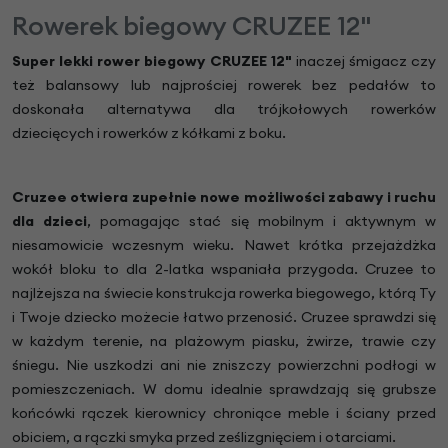
Rowerek biegowy CRUZEE 12"
Super lekki rower biegowy CRUZEE 12"
inaczej śmigacz czy
też balansowy lub najprościej rowerek bez pedałów to
doskonała alternatywa dla trójkołowych rowerków
dziecięcych i rowerków z kółkami z boku.
Cruzee otwiera zupełnie nowe możliwości zabawy i ruchu
dla dzieci
, pomagając stać się mobilnym i aktywnym w
niesamowicie wczesnym wieku. Nawet krótka przejażdżka
wokół bloku to dla 2-latka wspaniała przygoda. Cruzee to
najlżejsza na świecie konstrukcja rowerka biegowego, którą Ty
i Twoje dziecko możecie łatwo przenosić. Cruzee sprawdzi się
w każdym terenie, na plażowym piasku, żwirze, trawie czy
śniegu. Nie uszkodzi ani nie zniszczy powierzchni podłogi w
pomieszczeniach. W domu idealnie sprawdzają się grubsze
końcówki rączek kierownicy chroniące meble i ściany przed
obiciem, a rączki smyka przed ześlizgnięciem i otarciami.