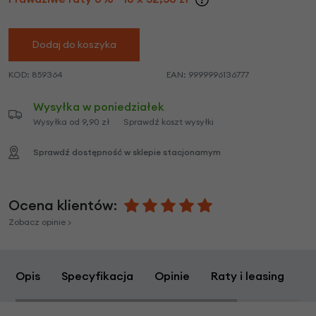
Dodaj do koszyka
KOD:
859364
EAN:
9999996136777
Wysyłka w poniedziałek
Wysyłka od 9,90 zł
Sprawdź koszt wysyłki
Sprawdź dostępność w sklepie stacjonarnym
Ocena klientów:
Zobacz opinie >
Opis
Specyfikacja
Opinie
Raty i leasing
Z