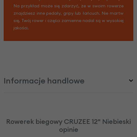
Na przykład może się zdarzyć, że w swoim rowerze
znajdziesz inne pedały, gripy lub łańcuch. Nie martw
się, Twój rower i części zamienne nadal są w wysokiej
jakości.
Informacje handlowe
Rowerek biegowy CRUZEE 12" Niebieski
opinie