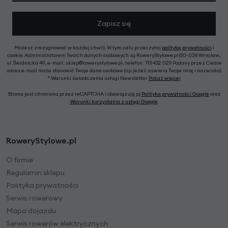
Zapisz się
Możesz zrezygnować w każdej chwili. W tym celu przeczytaj
politykę prywatności
i
cookie. Administratorem Twoich danych osobowych są RoweryStylowe.pl (50-028 Wrocław,
ul. Świdnicka 49; e-mail: sklep@rowerystylowe.pl, telefon: 713 432 029. Podany przez Ciebie
adres e-mail może stanowić Twoje dane osobowe (np. jeżeli zawiera Twoje imię i nazwisko).
* Warunki świadczenia usługi Newsletter
Pokaż więcej
Strona jest chroniona przez reCAPTCHA i obowiązują ją
Polityka prywatności Google
oraz
Warunki korzystania z usługi Google
.
RoweryStylowe.pl
O firmie
Regulamin sklepu
Polityka prywatności
Serwis rowerowy
Mapa dojazdu
Serwis rowerów elektrycznych