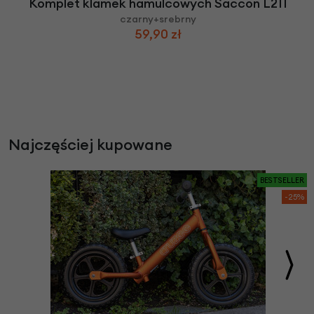
Komplet klamek hamulcowych Saccon L211
czarny+srebrny
59,90 zł
Najczęściej kupowane
BESTSELLER
-25%