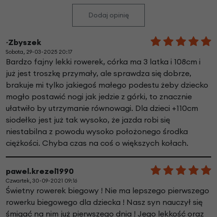
Dodaj opinię
~Zbyszek
Sobota, 29-03-2025 20:17
Bardzo fajny lekki rowerek, córka ma 3 latka i 108cm i
już jest troszkę przymały, ale sprawdza się dobrze,
brakuje mi tylko jakiegoś małego podestu żeby dziecko
mogło postawić nogi jak jedzie z górki, to znacznie
ułatwiło by utrzymanie równowagi. Dla dzieci +110cm
siodełko jest już tak wysoko, że jazda robi się
niestabilna z powodu wysoko położonego środka
ciężkości. Chyba czas na coś o większych kołach.
pawel.krezel1990
Czwartek, 30-09-2021 09:16
Świetny rowerek biegowy ! Nie ma lepszego pierwszego
rowerku biegowego dla dziecka ! Nasz syn nauczył się
śmigać na nim już pierwszego dnia ! Jego lekkość oraz