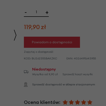
we
y
-
+
119,90
zł
Powiadom o dostępności
Zapytaj o dostępność
KOD:
BU26235SBAKZKC
EAN:
4026495643955
Niedostępny
Wysyłka od 9,90 zł
Sprawdź koszt wysyłki
Sprawdź dostępność w sklepie stacjonarnym
Ocena klientów: