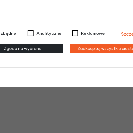
kość produktów Schwalbe,
ytkowania.
ezbędne
Analityczne
Reklamowe
Szcz
Zgoda na wybrane
Zaakceptuj wszystkie cias