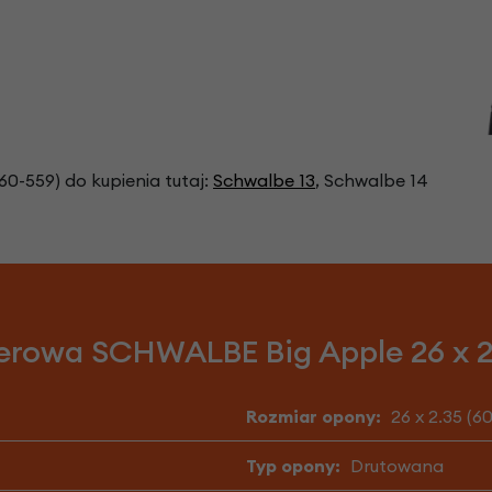
0-559) do kupienia tutaj:
Schwalbe 13
, Schwalbe 14
erowa SCHWALBE Big Apple 26 x 2.
Rozmiar opony:
26 x 2.35 (6
Typ opony:
Drutowana