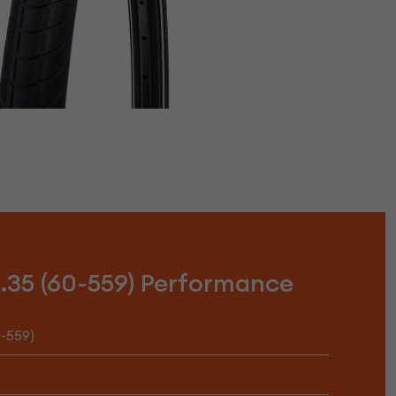
35 (60-559) Performance
0-559)