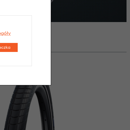
egóły
teczka