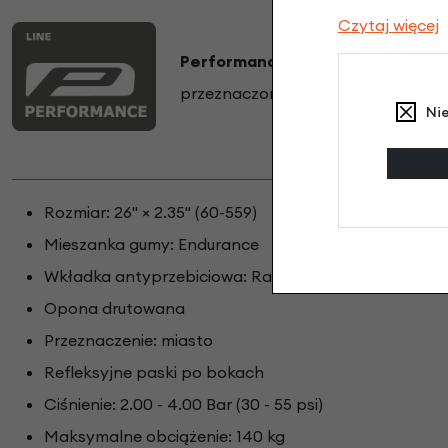
Czytaj więcej
Performance Line
Doskonała ja
przeznaczona do intensywnego uż
Ni
Rozmiar: 26" × 2.35" (60-559)
Mieszanka gumy: Endurance
Wkładka antyprzebiciowa: RaceGuard
Opona drutowana
Przeznaczenie: miasto
Refleksyjne paski po bokach
Ciśnienie: 2.00 - 4.00 Bar (30 - 55 psi)
Maksymalne obciążenie: 140 kg