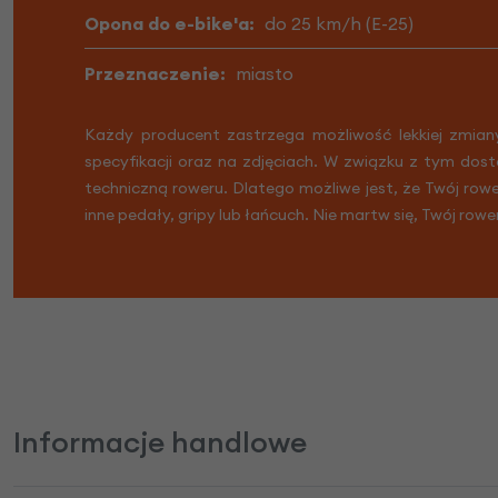
Opona do e-bike'a:
do 25 km/h (E-25)
Przeznaczenie:
miasto
Każdy producent zastrzega możliwość lekkiej zmian
specyfikacji oraz na zdjęciach. W związku z tym dost
techniczną roweru. Dlatego możliwe jest, że Twój row
inne pedały, gripy lub łańcuch. Nie martw się, Twój rowe
Informacje handlowe