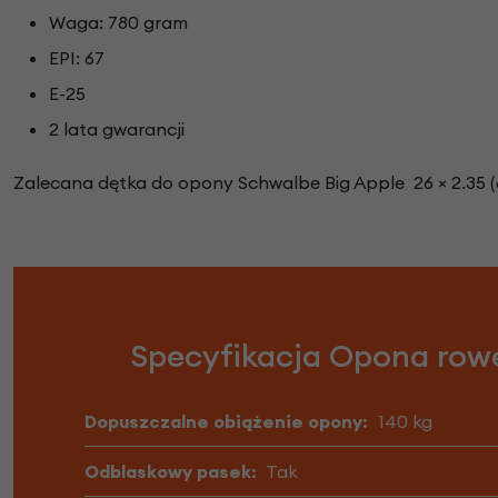
Waga: 780 gram
EPI: 67
E-25
2 lata gwarancji
Zalecana dętka do opony Schwalbe Big Apple 26 × 2.35 (6
Specyfikacja Opona row
Dopuszczalne obiążenie opony:
140 kg
Odblaskowy pasek:
Tak