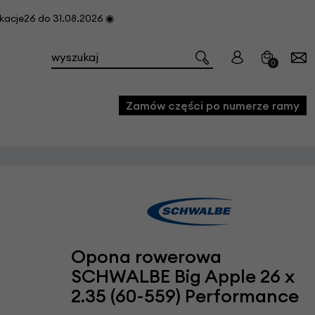
cje26 do 31.08.2026 ◉
0
Zamów części po numerze ramy
e
we
owe
acji i konserwacji roweru
Opona rowerowa
fon
SCHWALBE Big Apple 26 x
2.35 (60-559) Performance
e