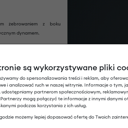
ym żebrowaniem z boku
sycznym dynamem.
wanym pneumatycznym
tronie są wykorzystywane pliki co
zna służy jako naturalne
używamy do spersonalizowania treści i reklam, aby oferowa
 lekka i przyjemna.
e i analizować ruch w naszej witrynie. Informacje o tym, j
y, udostępniamy partnerom społecznościowym, reklamowym
 Partnerzy mogą połączyć te informacje z innymi danymi 
ą to idealny wybór do
skanymi podczas korzystania z ich usług.
e wspomaganiem do 25 km/h.
 zgodzie możemy lepiej dopasować ofertę do Twoich zainter