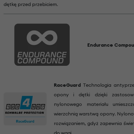
dętkę przed przebiciem.
Endurance Compo
RaceGuard
Technologia antyprze
opony i dętki dzięki zastos
nylonowego materiału umieszc
wierzchnią warstwą opony. Nylono
rozwiązaniem, gdyż zapewnia świe
do wagi.