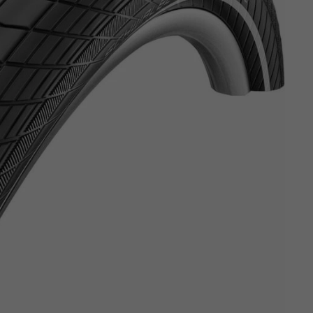
Z
apięcia rowero
Pompki rowerowe
werowe
er Pig
Peruzzo
Gazelle
Pozostałe
N
akrętki i obejm
i:SY
Przerzutki rowerowe
es
Inny
R
owery transportowe - akcesoria
S
akwy i torby rowerowe
Siodełka rowerowe
rowe
Strida - części