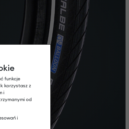
okie
ć funkcje
ak korzystasz z
 i
otrzymanymi od
esowań i