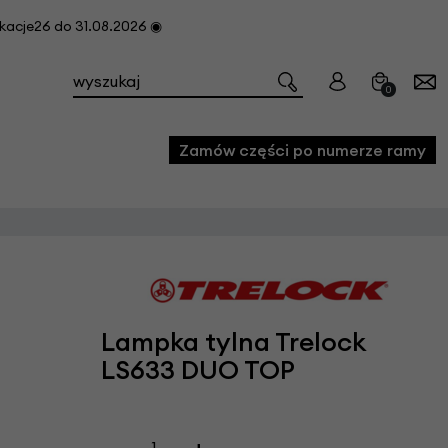
cje26 do 31.08.2026 ◉
0
Zamów części po numerze ramy
e
we
owe
Lampka tylna Trelock
acji i konserwacji roweru
LS633 DUO TOP
fon
e