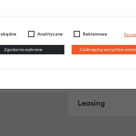
Lampka tylna Trelock LS633 DUO TOP opini
ezbędne
Analityczne
Reklamowe
Szcz
Dodaj opinię
Zgoda na wybrane
Zaakceptuj wszystkie cias
ra lampka. Możliwość montażu na tylnym widelcu lub na b
Leasing