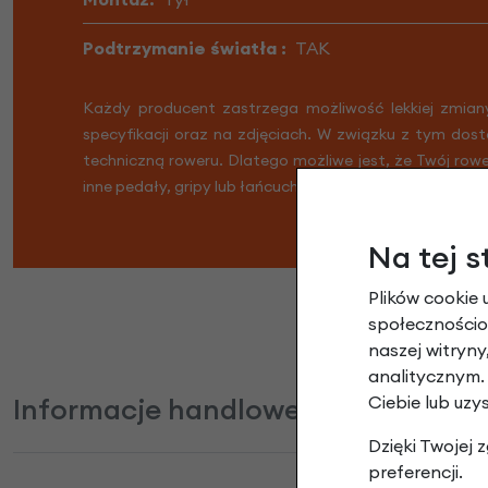
Podtrzymanie światła :
TAK
Każdy producent zastrzega możliwość lekkiej zmian
specyfikacji oraz na zdjęciach. W związku z tym dost
techniczną roweru. Dlatego możliwe jest, że Twój row
inne pedały, gripy lub łańcuch. Nie martw się, Twój rowe
Na tej s
Plików cookie 
społecznościow
naszej witryn
analitycznym.
Ciebie lub uzy
Informacje handlowe
Dzięki Twojej
preferencji.