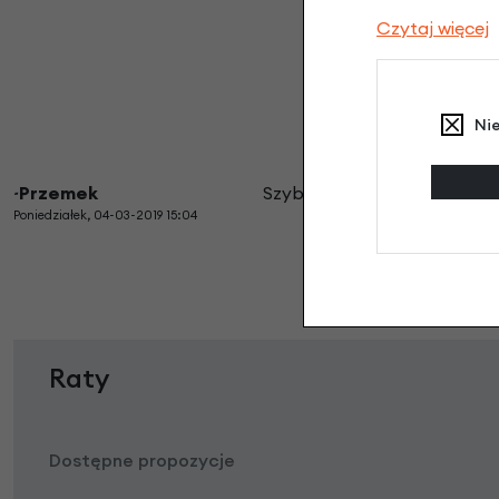
Czytaj więcej
Ni
~Przemek
Szybka dostawa. Bardzo dob
Poniedziałek, 04-03-2019 15:04
Raty
Dostępne propozycje