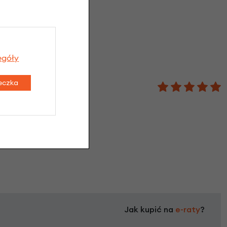
e
egóły
teczka
lotniku
Jak kupić na
e-raty
?