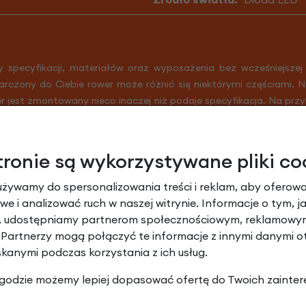
y specyfikacji, materiałów oraz wyposażenia bez wcześniejszej
arczony do Ciebie rower może różnić się niektórymi częściami. 
er jest zmontowany nieco inaczej niż podaje specyfikacja. Na prz
r i części zamienne nadal są w wysokiej jakości.
tronie są wykorzystywane pliki co
używamy do spersonalizowania treści i reklam, aby oferowa
e i analizować ruch w naszej witrynie. Informacje o tym, j
y, udostępniamy partnerom społecznościowym, reklamowym
 Partnerzy mogą połączyć te informacje z innymi danymi 
skanymi podczas korzystania z ich usług.
 zgodzie możemy lepiej dopasować ofertę do Twoich zainter