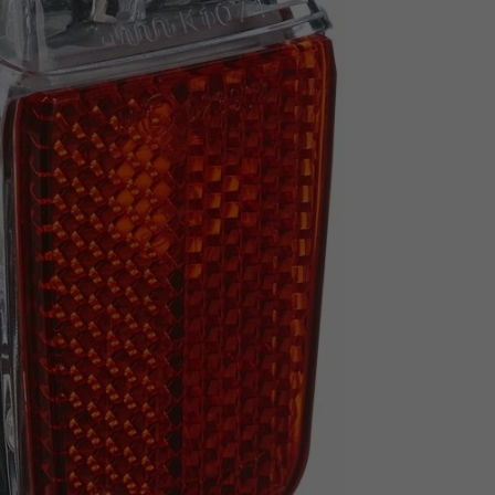
Z
apięcia rowero
Pompki rowerowe
werowe
er Pig
Peruzzo
Gazelle
Pozostałe
N
akrętki i obejm
i:SY
Przerzutki rowerowe
es
Inny
R
owery transportowe - akcesoria
S
akwy i torby rowerowe
Siodełka rowerowe
rowe
Strida - części