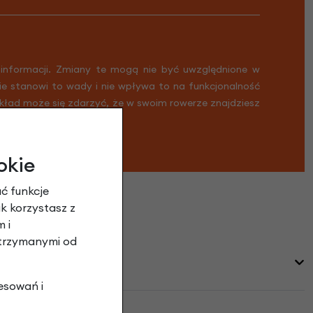
 informacji. Zmiany te mogą nie być uwzględnione w
Nie stanowi to wady i nie wpływa to na funkcjonalność
ykład może się zdarzyć, że w swoim rowerze znajdziesz
okie
ć funkcje
ak korzystasz z
 i
otrzymanymi od
esowań i