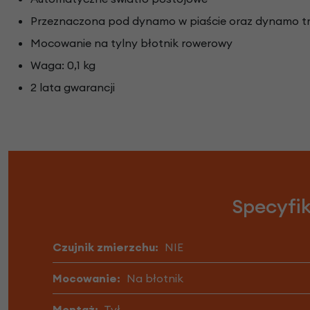
Przeznaczona pod dynamo w piaście oraz dynamo t
Mocowanie na tylny błotnik rowerowy
Waga: 0,1 kg
2 lata gwarancji
Specyfi
Czujnik zmierzchu:
NIE
Mocowanie:
Na błotnik
Montaż:
Tył