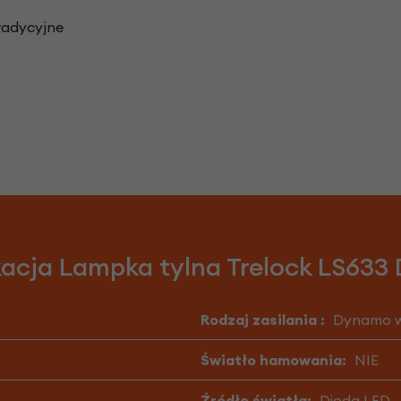
radycyjne
kacja Lampka tylna Trelock LS633
Rodzaj zasilania :
Dynamo w
Światło hamowania:
NIE
Źródło światła:
Dioda LED