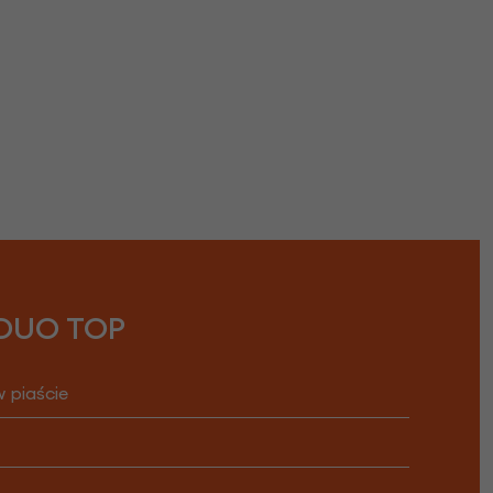
 DUO TOP
 piaście