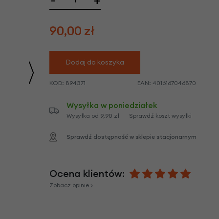
-
+
we
y
90,00
zł
Dodaj do koszyka
KOD:
894371
EAN:
4016167046870
Wysyłka w poniedziałek
Wysyłka od 9,90 zł
Sprawdź koszt wysyłki
Sprawdź dostępność w sklepie stacjonarnym
Ocena klientów:
Zobacz opinie >