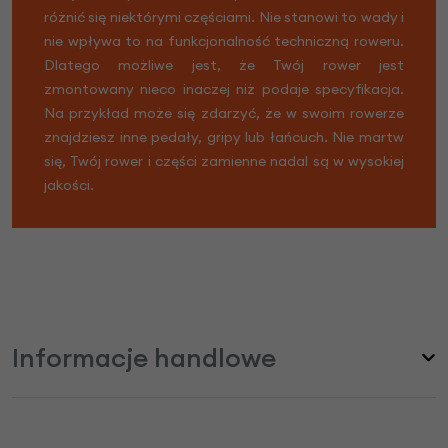
różnić się niektórymi częściami. Nie stanowi to wady i
nie wpływa to na funkcjonalność techniczną roweru.
Dlatego możliwe jest, że Twój rower jest
zmontowany nieco inaczej niż podaje specyfikacja.
Na przykład może się zdarzyć, że w swoim rowerze
znajdziesz inne pedały, gripy lub łańcuch. Nie martw
się, Twój rower i części zamienne nadal są w wysokiej
jakości.
Informacje handlowe