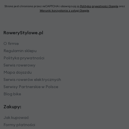
Strona jest chroniona przez reCAPTCHA i obowiązują ją
Polityka prywatności Google
oraz
Warunki korzystania z usługi Google
.
RoweryStylowe.pl
O firmie
Regulamin sklepu
Polityka prywatności
Serwis rowerowy
Mapa dojazdu
Serwis rowerów elektrycznych
Serwisy Partnerskie w Polsce
Blog bike
Zakupy:
Jak kupować
Formy płatności