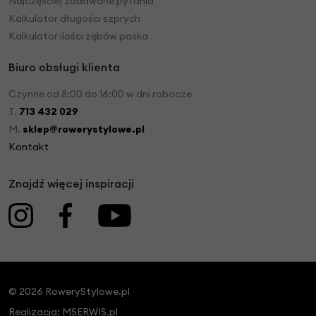
Najczęściej zadawane pytania
Kalkulator długości szprych
Kalkulator ilości zębów paska
Biuro obsługi klienta
Czynne od 8:00 do 16:00 w dni robocze
T.
713 432 029
M.
sklep@rowerystylowe.pl
Kontakt
Znajdź więcej inspiracji
© 2026 RoweryStylowe.pl
Realizacja:
MSERWIS.pl