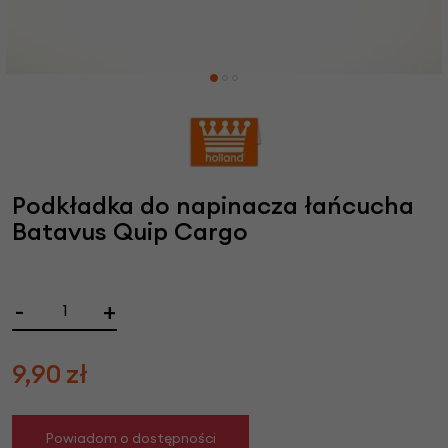
Podkładka do napinacza łańcucha
Batavus Quip Cargo
-
+
9,90
zł
Powiadom o dostępności