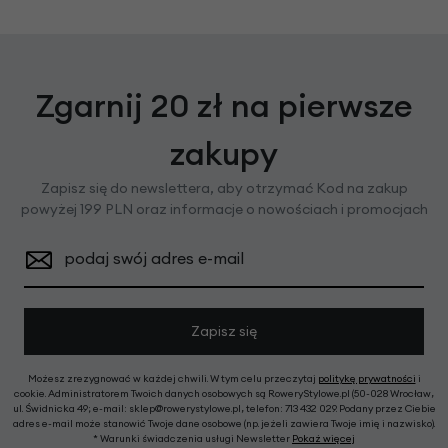
Zgarnij 20 zł na pierwsze
zakupy
Zapisz się do newslettera, aby otrzymać Kod na zakup
powyżej 199 PLN oraz informacje o nowościach i promocjach
podaj swój adres e-mail
Zapisz się
Możesz zrezygnować w każdej chwili. W tym celu przeczytaj
politykę prywatności
i
cookie. Administratorem Twoich danych osobowych są RoweryStylowe.pl (50-028 Wrocław,
ul. Świdnicka 49; e-mail: sklep@rowerystylowe.pl, telefon: 713 432 029. Podany przez Ciebie
adres e-mail może stanowić Twoje dane osobowe (np. jeżeli zawiera Twoje imię i nazwisko).
* Warunki świadczenia usługi Newsletter
Pokaż więcej