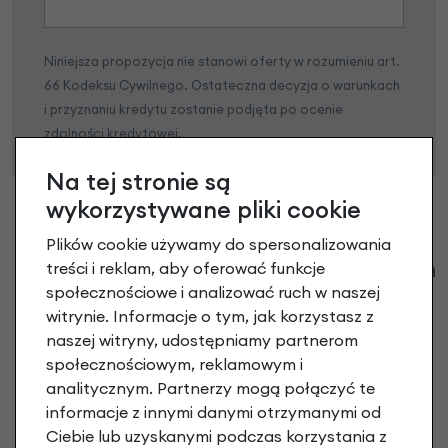
Niniejsza propozycja nie stanowi oferty w rozumieniu art.
66 Kodeksu Cywilnego. Ostateczna decyzja o warunkach
i przyznaniu kredytu zostanie podjęta po ocenie
zdolności kredytowej.
Na tej stronie są
wykorzystywane pliki cookie
Plików cookie używamy do spersonalizowania
Klienci zadali następujące pytania o ten
treści i reklam, aby oferować funkcje
produkt
społecznościowe i analizować ruch w naszej
witrynie. Informacje o tym, jak korzystasz z
Nikt wcześniej niemiał pytań do tego produktu? A Ty o
naszej witryny, udostępniamy partnerom
co chcesz zapytać?
społecznościowym, reklamowym i
analitycznym. Partnerzy mogą połączyć te
informacje z innymi danymi otrzymanymi od
Zadaj pytanie
Ciebie lub uzyskanymi podczas korzystania z