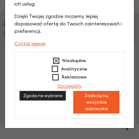
ich usług.
Dzięki Twojej zgodzie możemy lepiej
Klienci, którzy kupili ten produkt wybrali
dopasować ofertę do Twoich zainteresowań i
również
preferencji.
Czytaj więcej
Niezbędne
Analityczne
Reklamowe
Szczegóły
Zgoda na wybrane
Zaakceptuj
wszystkie
ciasteczka
Śruba napinacza łańcucha Batavus Quip
3,90 zł