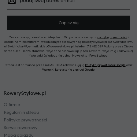
podaj swój adres e-mail
Zapisz się
Możesz zrezygnować w każdej chwili. W tym celu przeczytaj
politykę prywatności
i
cookie. Administratorem Twoich danych osobowych są RoweryStylowe.pl (50-028 Wrocław,
ul. Świdnicka 49; e-mail: sklep@rowerystylowe.pl, telefon: 713 432 029. Podany przez Ciebie
adres e-mail może stanowić Twoje dane osobowe (np. jeżeli zawiera Twoje imię i nazwisko).
* Warunki świadczenia usługi Newsletter
Pokaż więcej
Strona jest chroniona przez reCAPTCHA i obowiązują ją
Polityka prywatności Google
oraz
Warunki korzystania z usługi Google
.
RoweryStylowe.pl
O firmie
Regulamin sklepu
Polityka prywatności
Serwis rowerowy
Mapa dojazdu