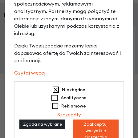
społecznościowym, reklamowym i
analitycznym. Partnerzy mogą połączyć te
Podobne produkty
informacje z innymi danymi otrzymanymi od
Ciebie lub uzyskanymi podczas korzystania z
ich usług.
Dzięki Twojej zgodzie możemy lepiej
dopasować ofertę do Twoich zainteresowań i
preferencji.
Czytaj więcej
Niezbędne
Analityczne
Reklamowe
Szczegóły
Zgoda na wybrane
Zaakceptuj
Nakrętka kołapkowa Shimano Nexus i Nexave
wszystkie
9,90 zł
ciasteczka