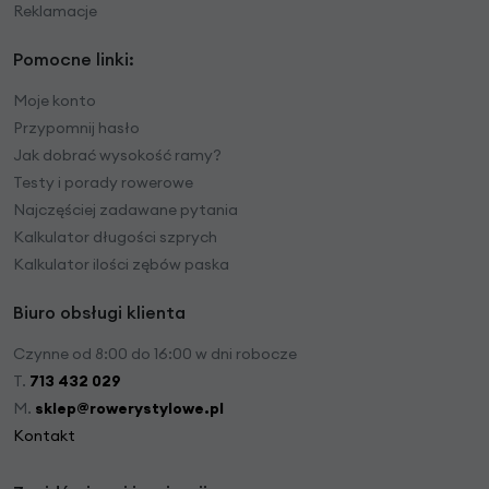
Reklamacje
Pomocne linki:
Moje konto
Przypomnij hasło
Jak dobrać wysokość ramy?
Testy i porady rowerowe
Najczęściej zadawane pytania
Kalkulator długości szprych
Kalkulator ilości zębów paska
Biuro obsługi klienta
Czynne od 8:00 do 16:00 w dni robocze
T.
713 432 029
M.
sklep@rowerystylowe.pl
Kontakt