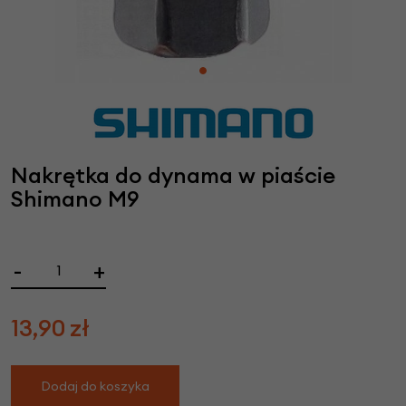
Nakrętka do dynama w piaście
Shimano M9
-
+
13,90
zł
Dodaj do koszyka