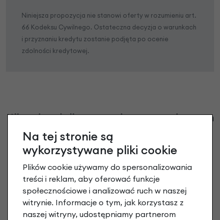
Niniejsza propozycja nie stanowi oferty w rozumieniu art.
66 Kodeksu Cywilnego. Ostateczna decyzja o warunkach
i przyznaniu kredytu zostanie podjęta po ocenie
zdolności kredytowej.
Klienci zadali następujące pytania o ten
produkt
Na tej stronie są
wykorzystywane pliki cookie
Nikt wcześniej niemiał pytań do tego produktu? A Ty o
co chcesz zapytać?
Plików cookie używamy do spersonalizowania
treści i reklam, aby oferować funkcje
społecznościowe i analizować ruch w naszej
Zadaj pytanie
witrynie. Informacje o tym, jak korzystasz z
naszej witryny, udostępniamy partnerom