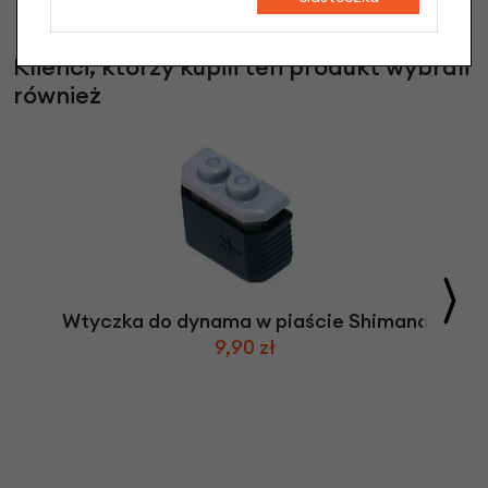
Klienci, którzy kupili ten produkt wybrali
również
Wtyczka do dynama w piaście Shimano
9,90 zł