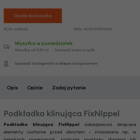
Dodaj do koszyka
KOD:
664066
EAN:
4030319071633
Wysyłka w poniedziałek
Wysyłka od 9,90 zł
Sprawdź koszt wysyłki
Sprawdź dostępność w sklepie stacjonarnym
Opis
Opinie
Zadaj pytanie
Podkładka klinująca FixNIppel
Podkładka klinująca FixNIppel
zabezpiecza skręcane
elementy ruchome przed obrotem – stosowana np. w
lampkach rowerowych, podczas montażu dynama lub