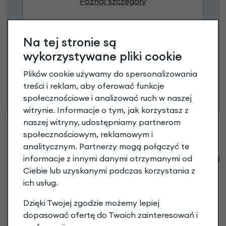
Poznaj szczegóły
Na tej stronie są
Niniejsza propozycja nie stanowi oferty w rozumieniu art.
wykorzystywane pliki cookie
66 Kodeksu Cywilnego. Ostateczna decyzja o warunkach
Plików cookie używamy do spersonalizowania
i przyznaniu kredytu zostanie podjęta po ocenie
treści i reklam, aby oferować funkcje
zdolności kredytowej.
społecznościowe i analizować ruch w naszej
witrynie. Informacje o tym, jak korzystasz z
naszej witryny, udostępniamy partnerom
społecznościowym, reklamowym i
analitycznym. Partnerzy mogą połączyć te
Klienci zadali następujące pytania o ten
informacje z innymi danymi otrzymanymi od
produkt
Ciebie lub uzyskanymi podczas korzystania z
ich usług.
Nikt wcześniej niemiał pytań do tego produktu? A Ty o
Dzięki Twojej zgodzie możemy lepiej
co chcesz zapytać?
dopasować ofertę do Twoich zainteresowań i