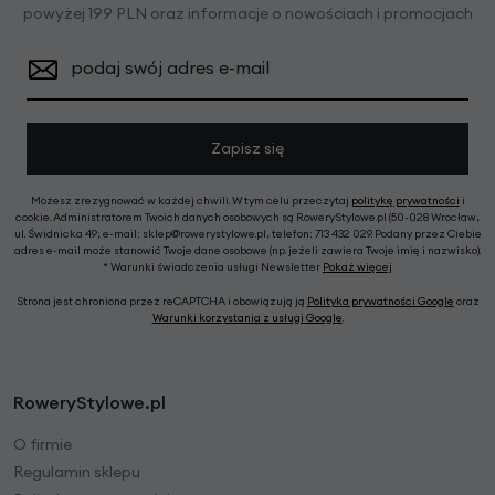
powyżej 199 PLN oraz informacje o nowościach i promocjach
podaj swój adres e-mail
Zapisz się
Możesz zrezygnować w każdej chwili. W tym celu przeczytaj
politykę prywatności
i
cookie. Administratorem Twoich danych osobowych są RoweryStylowe.pl (50-028 Wrocław,
ul. Świdnicka 49; e-mail: sklep@rowerystylowe.pl, telefon: 713 432 029. Podany przez Ciebie
adres e-mail może stanowić Twoje dane osobowe (np. jeżeli zawiera Twoje imię i nazwisko).
* Warunki świadczenia usługi Newsletter
Pokaż więcej
Strona jest chroniona przez reCAPTCHA i obowiązują ją
Polityka prywatności Google
oraz
Warunki korzystania z usługi Google
.
RoweryStylowe.pl
O firmie
Regulamin sklepu