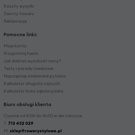
Koszty wysyłki
Zwroty towaru
Reklamacje
Pomocne linki:
Moje konto
Przypomnij hasło
Jak dobrać wysokość ramy?
Testy i porady rowerowe
Najczęściej zadawane pytania
Kalkulator długości szprych
Kalkulator ilości zębów paska
Biuro obsługi klienta
Czynne od 8:00 do 16:00 w dni robocze
T.
713 432 029
M.
sklep@rowerystylowe.pl