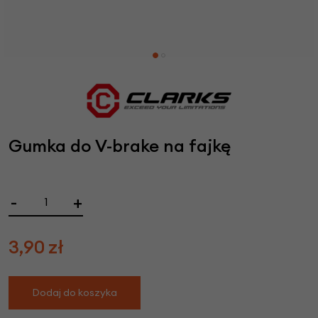
Gumka do V-brake na fajkę
-
+
3,90
zł
Dodaj do koszyka