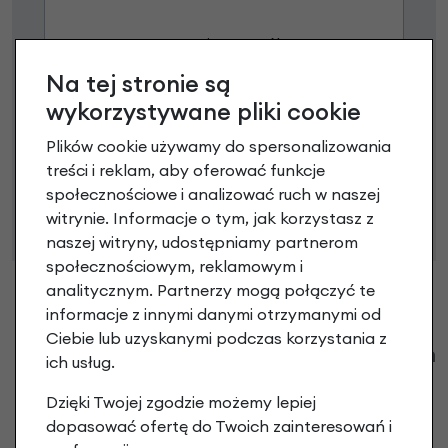
Poznaj szczegóły
Na tej stronie są
wykorzystywane pliki cookie
Plików cookie używamy do spersonalizowania
Niniejsza propozycja nie stanowi oferty w rozumieniu art.
treści i reklam, aby oferować funkcje
66 Kodeksu Cywilnego. Ostateczna decyzja o warunkach
społecznościowe i analizować ruch w naszej
i przyznaniu kredytu zostanie podjęta po ocenie
witrynie. Informacje o tym, jak korzystasz z
zdolności kredytowej.
naszej witryny, udostępniamy partnerom
społecznościowym, reklamowym i
analitycznym. Partnerzy mogą połączyć te
informacje z innymi danymi otrzymanymi od
Ciebie lub uzyskanymi podczas korzystania z
Klienci zadali następujące pytania o ten
ich usług.
produkt
Dzięki Twojej zgodzie możemy lepiej
Nikt wcześniej niemiał pytań do tego produktu? A Ty o
dopasować ofertę do Twoich zainteresowań i