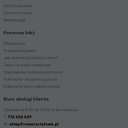
Koszty wysyłki
Zwroty towaru
Reklamacje
Pomocne linki:
Moje konto
Przypomnij hasło
Jak dobrać wysokość ramy?
Testy i porady rowerowe
Najczęściej zadawane pytania
Kalkulator długości szprych
Kalkulator ilości zębów paska
Biuro obsługi klienta
Czynne od 8:00 do 16:00 w dni robocze
T.
713 432 029
M.
sklep@rowerystylowe.pl