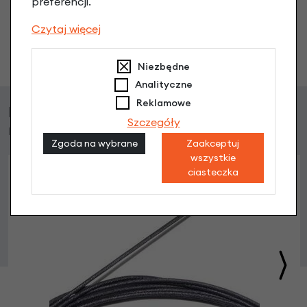
co chcesz zapytać?
preferencji.
Czytaj więcej
Zadaj pytanie
Niezbędne
Analityczne
Reklamowe
Klienci, którzy kupili ten produkt wybrali
Szczegóły
również
Zgoda na wybrane
Zaakceptuj
wszystkie
ciasteczka