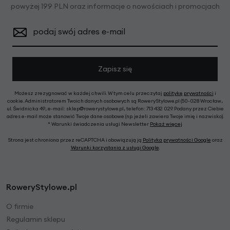
powyżej 199 PLN oraz informacje o nowościach i promocjach
podaj swój adres e-mail
Zapisz się
Możesz zrezygnować w każdej chwili. W tym celu przeczytaj
politykę prywatności
i
cookie. Administratorem Twoich danych osobowych są RoweryStylowe.pl (50-028 Wrocław,
ul. Świdnicka 49; e-mail: sklep@rowerystylowe.pl, telefon: 713 432 029. Podany przez Ciebie
adres e-mail może stanowić Twoje dane osobowe (np. jeżeli zawiera Twoje imię i nazwisko).
* Warunki świadczenia usługi Newsletter
Pokaż więcej
Strona jest chroniona przez reCAPTCHA i obowiązują ją
Polityka prywatności Google
oraz
Warunki korzystania z usługi Google
.
RoweryStylowe.pl
O firmie
Regulamin sklepu