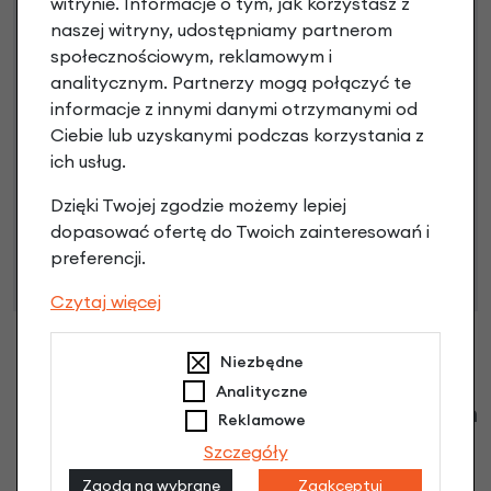
Raty do 60 miesięcy
witrynie. Informacje o tym, jak korzystasz z
naszej witryny, udostępniamy partnerom
społecznościowym, reklamowym i
Poznaj szczegóły
analitycznym. Partnerzy mogą połączyć te
informacje z innymi danymi otrzymanymi od
Ciebie lub uzyskanymi podczas korzystania z
ich usług.
Niniejsza propozycja nie stanowi oferty w rozumieniu art.
Dzięki Twojej zgodzie możemy lepiej
66 Kodeksu Cywilnego. Ostateczna decyzja o warunkach
dopasować ofertę do Twoich zainteresowań i
i przyznaniu kredytu zostanie podjęta po ocenie
preferencji.
zdolności kredytowej.
Czytaj więcej
Niezbędne
Analityczne
Klienci zadali następujące pytania o ten
Reklamowe
produkt
Szczegóły
Zgoda na wybrane
Zaakceptuj
Nikt wcześniej niemiał pytań do tego produktu? A Ty o