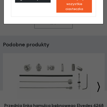
wszystkie
co chcesz zapytać?
ciasteczka
Zadaj pytanie
Podobne produkty
Przednia linka hamulca bębnowego Elvedes 6268