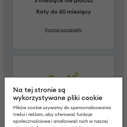
3 miesiące nie płacisz
Raty do 60 miesięcy
Poznaj szczegóły
Na tej stronie są
wykorzystywane pliki cookie
Raty 0%
Plików cookie używamy do spersonalizowania
treści i reklam, aby oferować funkcje
3 miesiące nie płacisz
społecznościowe i analizować ruch w naszej