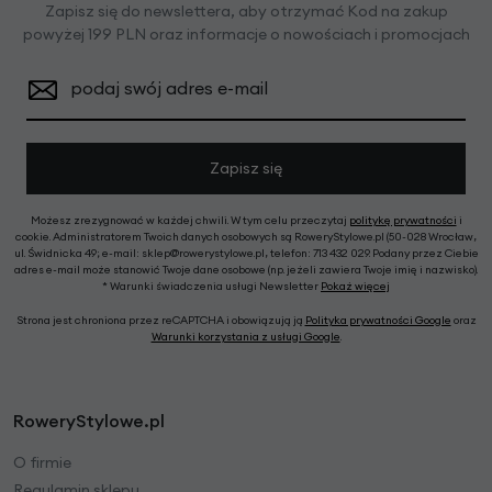
Zapisz się do newslettera, aby otrzymać Kod na zakup
powyżej 199 PLN oraz informacje o nowościach i promocjach
podaj swój adres e-mail
Zapisz się
Możesz zrezygnować w każdej chwili. W tym celu przeczytaj
politykę prywatności
i
cookie. Administratorem Twoich danych osobowych są RoweryStylowe.pl (50-028 Wrocław,
ul. Świdnicka 49; e-mail: sklep@rowerystylowe.pl, telefon: 713 432 029. Podany przez Ciebie
adres e-mail może stanowić Twoje dane osobowe (np. jeżeli zawiera Twoje imię i nazwisko).
* Warunki świadczenia usługi Newsletter
Pokaż więcej
Strona jest chroniona przez reCAPTCHA i obowiązują ją
Polityka prywatności Google
oraz
Warunki korzystania z usługi Google
.
RoweryStylowe.pl
O firmie
Regulamin sklepu