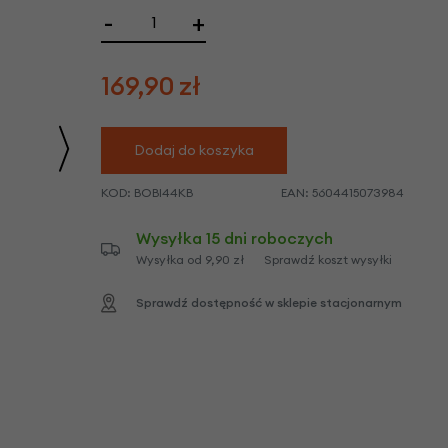
we
-
+
y
169,90
zł
Dodaj do koszyka
KOD:
BOBI44KB
EAN:
5604415073984
Wysyłka 15 dni roboczych
Wysyłka od 9,90 zł
Sprawdź koszt wysyłki
Sprawdź dostępność w sklepie stacjonarnym