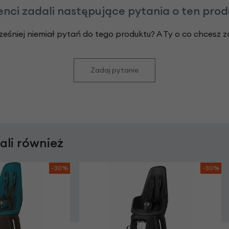
enci zadali następujące pytania o ten pro
ześniej niemiał pytań do tego produktu? A Ty o co chcesz 
Zadaj pytanie
rali również
-30%
-30%