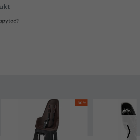
dukt
zapytać?
-30%