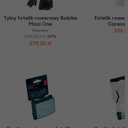
Tylny fotelik rowerowy Bobike
Fotelik rowe
Maxi One
Caress 
339,0
Kawowy
399,00 zł
| -30%
279,30 zł