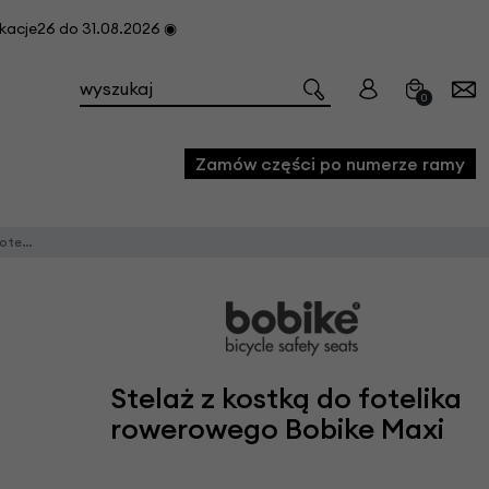
cje26 do 31.08.2026 ◉
0
Zamów części po numerze ramy
ike Maxi
e
we
owe
acji i konserwacji roweru
Stelaż z kostką do fotelika
fon
rowerowego Bobike Maxi
e