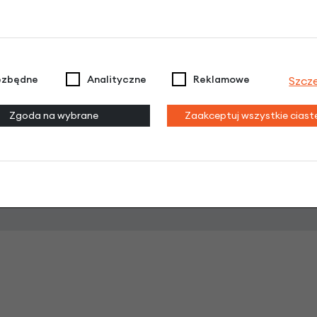
Raty 0%
3 miesiące nie płacisz
ezbędne
Analityczne
Reklamowe
Szcz
Raty do 60 miesięcy
Zgoda na wybrane
Zaakceptuj wszystkie cias
Poznaj szczegóły
odeksu Cywilnego. Ostateczna decyzja o warunkach i przyznaniu kredytu 