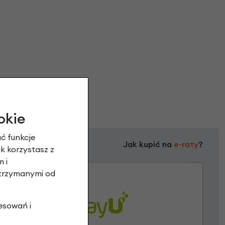
okie
ć funkcje
Jak kupić na
e-raty
?
ak korzystasz z
 i
otrzymanymi od
esowań i