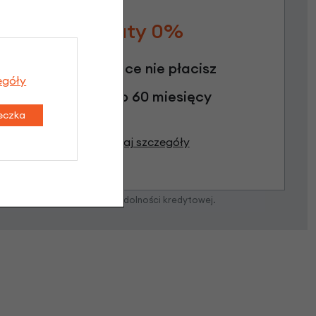
Raty 0%
3 miesiące nie płacisz
egóły
Raty do 60 miesięcy
teczka
Poznaj szczegóły
zostanie podjęta po ocenie zdolności kredytowej.