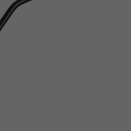
Z
apięcia rowero
Pompki rowerowe
werowe
er Pig
Peruzzo
Gazelle
Pozostałe
N
akrętki i obejm
i:SY
Przerzutki rowerowe
es
Inny
R
owery transportowe - akcesoria
S
akwy i torby rowerowe
Siodełka rowerowe
rowe
Strida - części