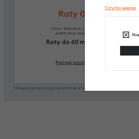
Czytaj więcej
Raty 0%
1,00 zł - 5000,00 zł / do 10 rat 0%
od 5001,00 zł / do 20 rat 0%
Ni
Raty do 60 miesięcy
Poznaj szczegóły
Niniejsza propozycja nie stanowi oferty w rozumieniu art. 66 K