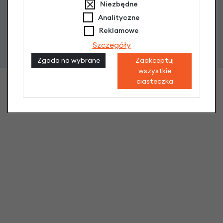
Niezbędne
Analityczne
Reklamowe
Szczegóły
Zgoda na wybrane
Zaakceptuj
wszystkie
Wiklinowy koszyk rowerowy Basil Darcy L
ciasteczka
179,90 zł