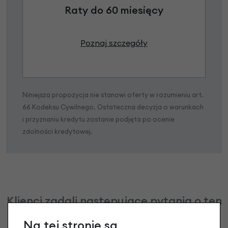
Raty do 60 miesięcy
Poznaj szczegóły
Niniejsza propozycja nie stanowi oferty w rozumieniu art.
66 Kodeksu Cywilnego. Ostateczna decyzja o warunkach
i przyznaniu kredytu zostanie podjęta po ocenie
zdolności kredytowej.
Klienci zadali następujące pytania o ten
produkt
Na tej stronie są