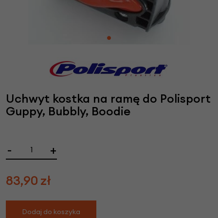
Uchwyt kostka na ramę do Polisport
Guppy, Bubbly, Boodie
-
+
83,90
zł
Dodaj do koszyka