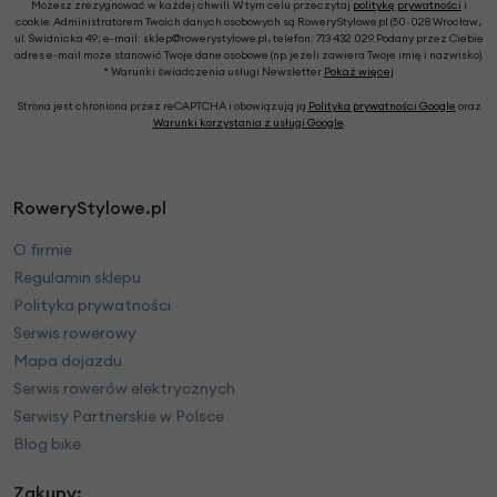
Możesz zrezygnować w każdej chwili. W tym celu przeczytaj
politykę prywatności
i
cookie. Administratorem Twoich danych osobowych są RoweryStylowe.pl (50-028 Wrocław,
ul. Świdnicka 49; e-mail: sklep@rowerystylowe.pl, telefon: 713 432 029. Podany przez Ciebie
adres e-mail może stanowić Twoje dane osobowe (np. jeżeli zawiera Twoje imię i nazwisko).
* Warunki świadczenia usługi Newsletter
Pokaż więcej
Strona jest chroniona przez reCAPTCHA i obowiązują ją
Polityka prywatności Google
oraz
Warunki korzystania z usługi Google
.
RoweryStylowe.pl
O firmie
Regulamin sklepu
Polityka prywatności
Serwis rowerowy
Mapa dojazdu
Serwis rowerów elektrycznych
Serwisy Partnerskie w Polsce
Blog bike
Zakupy: