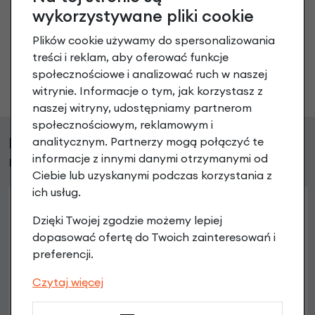
Nikt wcześniej niemiał pytań do tego produktu? A Ty o
wykorzystywane pliki cookie
co chcesz zapytać?
Plików cookie używamy do spersonalizowania
treści i reklam, aby oferować funkcje
społecznościowe i analizować ruch w naszej
Zadaj pytanie
witrynie. Informacje o tym, jak korzystasz z
naszej witryny, udostępniamy partnerom
społecznościowym, reklamowym i
Klienci, którzy kupili ten produkt wybrali
analitycznym. Partnerzy mogą połączyć te
również
informacje z innymi danymi otrzymanymi od
Ciebie lub uzyskanymi podczas korzystania z
ich usług.
Dzięki Twojej zgodzie możemy lepiej
dopasować ofertę do Twoich zainteresowań i
preferencji.
Czytaj więcej