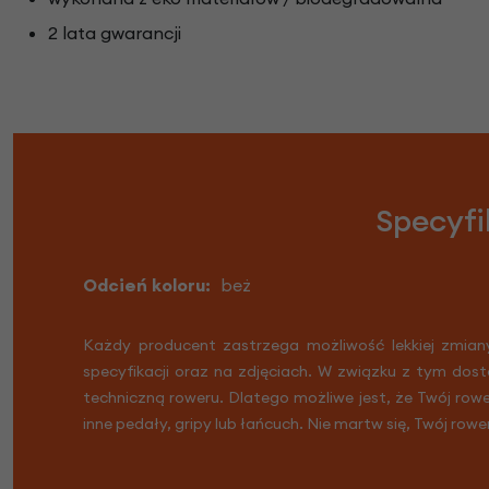
2 lata gwarancji
Specyfi
Odcień koloru:
beż
Każdy producent zastrzega możliwość lekkiej zmian
specyfikacji oraz na zdjęciach. W związku z tym dost
techniczną roweru. Dlatego możliwe jest, że Twój row
inne pedały, gripy lub łańcuch. Nie martw się, Twój rowe