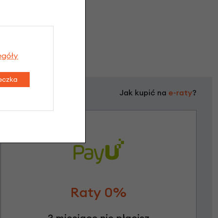
egóły
teczka
Jak kupić na
e-raty
?
Raty 0%
3 miesiące nie płacisz