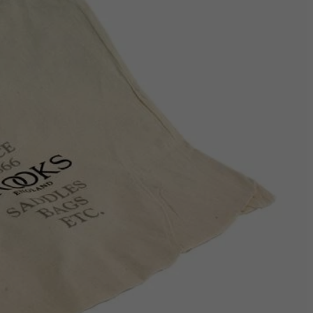
Z
apięcia rowero
Pompki rowerowe
werowe
er Pig
Peruzzo
Gazelle
Pozostałe
N
akrętki i obejm
i:SY
Przerzutki rowerowe
es
Inny
R
owery transportowe - akcesoria
S
akwy i torby rowerowe
Siodełka rowerowe
rowe
Strida - części