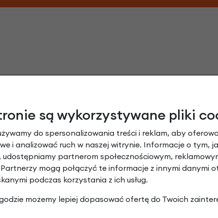
tronie są wykorzystywane pliki co
używamy do spersonalizowania treści i reklam, aby oferowa
Ekologiczna torba na zakupy Brooks opinie
e i analizować ruch w naszej witrynie. Informacje o tym, j
y, udostępniamy partnerom społecznościowym, reklamowym
Dodaj opinię
 Partnerzy mogą połączyć te informacje z innymi danymi 
skanymi podczas korzystania z ich usług.
t jedynym odstępstwem od zasady nienoszenia odzieży rek
 zgodzie możemy lepiej dopasować ofertę do Twoich zainter
rowego 😉