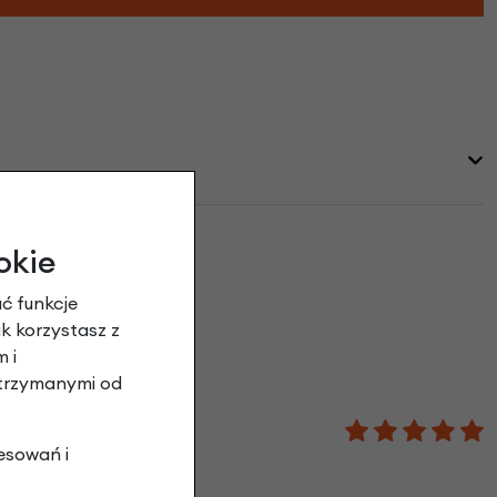
okie
ć funkcje
ak korzystasz z
 i
otrzymanymi od
lamującej producentów
esowań i