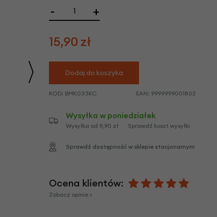
we
-
+
y
15,90
zł
Dodaj do koszyka
KOD:
BMK033KC
EAN:
9999999001802
Wysyłka w poniedziałek
Wysyłka od 9,90 zł
Sprawdź koszt wysyłki
Sprawdź dostępność w sklepie stacjonarnym
Ocena klientów:
Zobacz opinie >