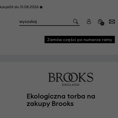
cje26 do 31.08.2026 ◉
0
Zamów części po numerze ramy
e
we
owe
acji i konserwacji roweru
Ekologiczna torba na
fon
zakupy Brooks
e