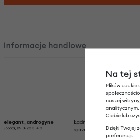
Informacje handlowe
Na tej s
Plików cookie 
społecznościow
naszej witryn
analitycznym.
Ciebie lub uzy
elegant_androgyne
Ładna i stylowa torba. Jes
Dzięki Twojej
Sobota, 19-10-2013 14:01
sprzętu/wyposażenia rowe
preferencji.