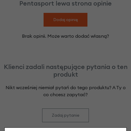
Pentasport lewa strona opinie
Dodaj opinię
Brak opinii. Może warto dodać własną?
Klienci zadali następujące pytania o ten
produkt
Nikt wcześniej niemiał pytań do tego produktu? A Ty o
co chcesz zapytać?
Zadaj pytanie