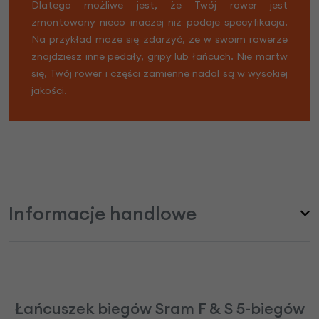
Dlatego możliwe jest, że Twój rower jest
zmontowany nieco inaczej niż podaje specyfikacja.
Na przykład może się zdarzyć, że w swoim rowerze
znajdziesz inne pedały, gripy lub łańcuch. Nie martw
się, Twój rower i części zamienne nadal są w wysokiej
jakości.
Informacje handlowe
Łańcuszek biegów Sram F & S 5-biegów