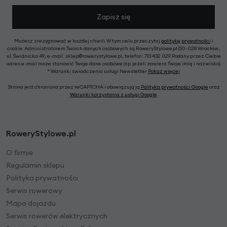
Zapisz się
Możesz zrezygnować w każdej chwili. W tym celu przeczytaj
politykę prywatności
i
cookie. Administratorem Twoich danych osobowych są RoweryStylowe.pl (50-028 Wrocław,
ul. Świdnicka 49; e-mail: sklep@rowerystylowe.pl, telefon: 713 432 029. Podany przez Ciebie
adres e-mail może stanowić Twoje dane osobowe (np. jeżeli zawiera Twoje imię i nazwisko).
* Warunki świadczenia usługi Newsletter
Pokaż więcej
Strona jest chroniona przez reCAPTCHA i obowiązują ją
Polityka prywatności Google
oraz
Warunki korzystania z usługi Google
.
RoweryStylowe.pl
O firmie
Regulamin sklepu
Polityka prywatności
Serwis rowerowy
Mapa dojazdu
Serwis rowerów elektrycznych