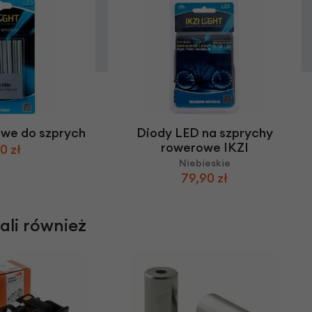
owe do szprych
Diody LED na szprychy
rowerowe IKZI
0 zł
Niebieskie
79,90 zł
rali również