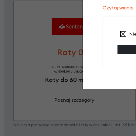
Czytaj więcej
Ni
Raty 0%
1,00 zł - 5000,00 zł / do 10 rat 0%
od 5001,00 zł / do 20 rat 0%
Raty do 60 miesięcy
Poznaj szczegóły
Niniejsza propozycja nie stanowi oferty w rozumieniu art. 66 K