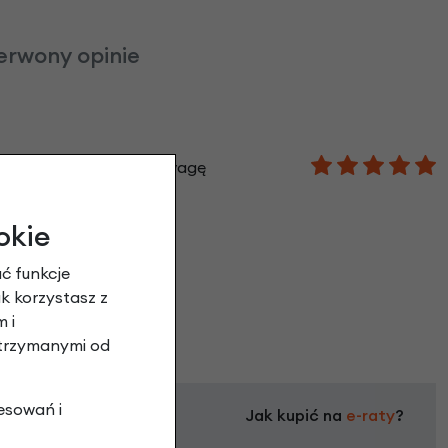
zerwony opinie
bił koszyk. Przykuwa uwagę
okie
ć funkcje
ak korzystasz z
 i
otrzymanymi od
esowań i
Jak kupić na
e-raty
?