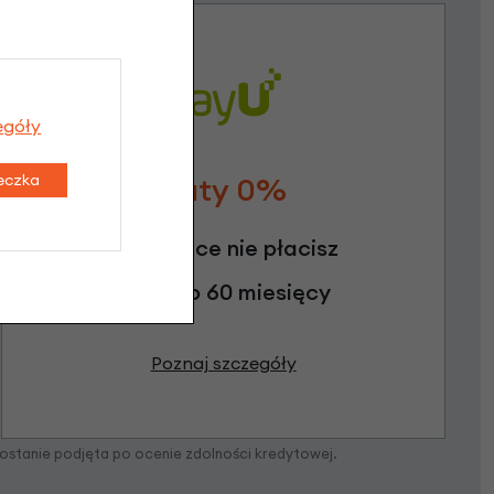
egóły
teczka
Raty 0%
3 miesiące nie płacisz
Raty do 60 miesięcy
Poznaj szczegóły
zostanie podjęta po ocenie zdolności kredytowej.