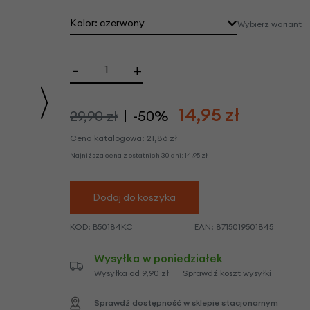
we
Kolor: czerwony
Wybierz wariant
y
-
+
14,95
zł
29,90 zł
-50%
Cena katalogowa:
21,86
zł
Najniższa cena z ostatnich 30 dni:
14,95
zł
Dodaj do koszyka
KOD:
B50184KC
EAN:
8715019501845
Wysyłka w poniedziałek
Wysyłka od 9,90 zł
Sprawdź koszt wysyłki
Sprawdź dostępność w sklepie stacjonarnym