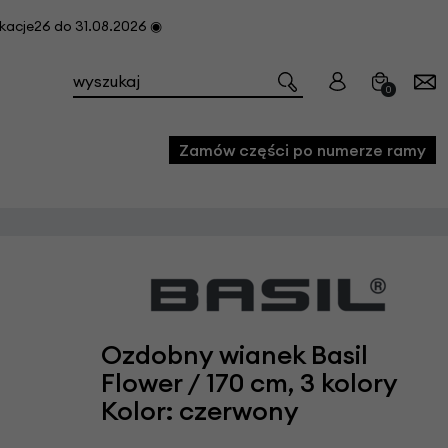
cje26 do 31.08.2026 ◉
0
Zamów części po numerze ramy
e
we
owe
Ozdobny wianek Basil
acji i konserwacji roweru
Flower / 170 cm, 3 kolory
fon
Kolor: czerwony
e