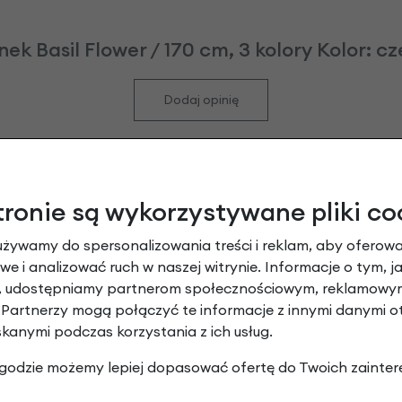
k Basil Flower / 170 cm, 3 kolory Kolor: c
Dodaj opinię
ent, aby ożywić nieco wygląd roweru. Mój wieniec przyozdo
tronie są wykorzystywane pliki co
używamy do spersonalizowania treści i reklam, aby oferowa
e i analizować ruch w naszej witrynie. Informacje o tym, j
y, udostępniamy partnerom społecznościowym, reklamowym
Leasing
 Partnerzy mogą połączyć te informacje z innymi danymi 
skanymi podczas korzystania z ich usług.
 zgodzie możemy lepiej dopasować ofertę do Twoich zainter