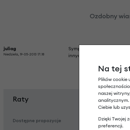
Ozdobny wiane
juliag
Sympatyczny i niedrogi akc
Niedziela, 19-05-2013 17:18
innych rowerzystów 😄
Na tej s
Plików cookie 
społecznościow
naszej witryn
Raty
analitycznym.
Ciebie lub uzy
Dzięki Twojej
Dostępne propozycje
preferencji.