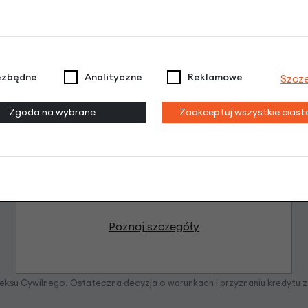
ezbędne
Analityczne
Reklamowe
Szcz
Zgoda na wybrane
Zaakceptuj wszystkie cias
Raty 0%
3 miesiące nie płacisz
Raty do 60 miesięcy
Poznaj szczegóły
odeksu Cywilnego. Ostateczna decyzja o warunkach i przyznaniu kredytu 