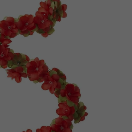
Z
apięcia rowero
Pompki rowerowe
werowe
er Pig
Peruzzo
Gazelle
Pozostałe
N
akrętki i obejm
i:SY
Przerzutki rowerowe
es
Inny
R
owery transportowe - akcesoria
S
akwy i torby rowerowe
Siodełka rowerowe
rowe
Strida - części