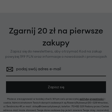
Zgarnij 20 zł na pierwsze
zakupy
Zapisz się do newslettera, aby otrzymać Kod na zakup
powyżej 199 PLN oraz informacje o nowościach i promocjach
podaj swój adres e-mail
Zapisz się
Możesz zrezygnować w każdej chwili. W tym celu przeczytaj
politykę prywatności
i
cookie. Administratorem Twoich danych osobowych są RoweryStylowe.pl (50-028 Wrocław,
ul. Świdnicka 49; e-mail: sklep@rowerystylowe.pl, telefon: 713 432 029. Podany przez Ciebie
adres e-mail może stanowić Twoje dane osobowe (np. jeżeli zawiera Twoje imię i nazwisko).