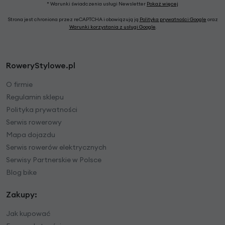
* Warunki świadczenia usługi Newsletter
Pokaż więcej
Strona jest chroniona przez reCAPTCHA i obowiązują ją
Polityka prywatności Google
oraz
Warunki korzystania z usługi Google
.
RoweryStylowe.pl
O firmie
Regulamin sklepu
Polityka prywatności
Serwis rowerowy
Mapa dojazdu
Serwis rowerów elektrycznych
Serwisy Partnerskie w Polsce
Blog bike
Zakupy:
Jak kupować