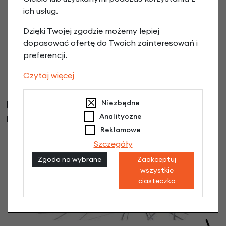
ich usług.
Dzięki Twojej zgodzie możemy lepiej
dopasować ofertę do Twoich zainteresowań i
preferencji.
Chlapacz błotnika Bibia Old School
12,90 zł
Czytaj więcej
Klienci, którzy kupili ten produkt wybrali
Niezbędne
również
Analityczne
Reklamowe
Szczegóły
Zgoda na wybrane
Zaakceptuj
wszystkie
ciasteczka