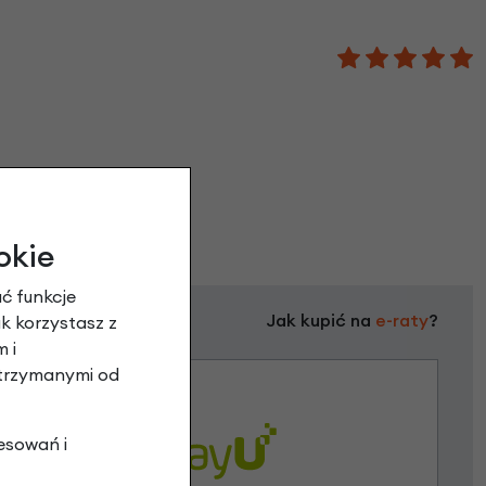
okie
ć funkcje
Jak kupić na
e-raty
?
ak korzystasz z
 i
otrzymanymi od
esowań i