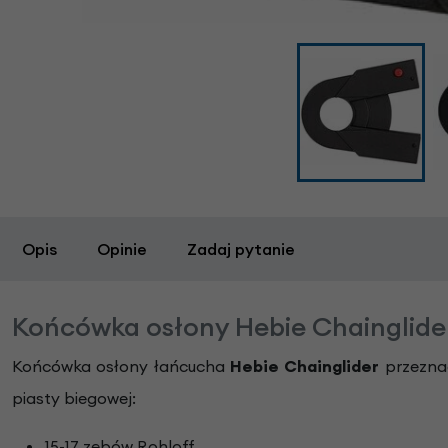
Opis
Opinie
Zadaj pytanie
Końcówka osłony Hebie Chainglide
Końcówka osłony łańcucha
Hebie Chainglider
przezna
piasty biegowej:
15-17 zębów Rohloff