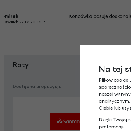
~mirek
Końcówka pasuje doskonale
Czwartek, 22-03-2012 21:50
Raty
Na tej s
Plików cookie 
Dostępne propozycje
społecznościow
naszej witryn
analitycznym.
Ciebie lub uzy
Dzięki Twojej
preferencji.