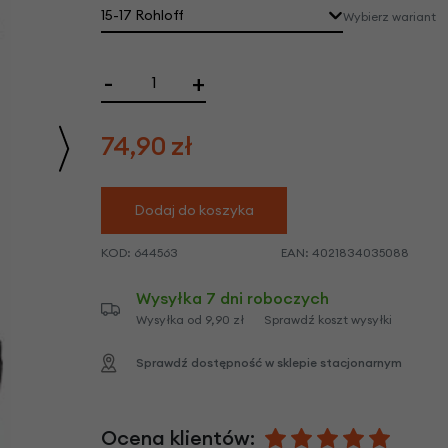
we
15-17 Rohloff
Wybierz wariant
y
Wysyłka 4-8 dni roboczych
-
+
74,90
zł
Dodaj do koszyka
KOD:
644563
EAN:
4021834035088
Wysyłka 7 dni roboczych
Wysyłka od 9,90 zł
Sprawdź koszt wysyłki
Sprawdź dostępność w sklepie stacjonarnym
Ocena klientów: