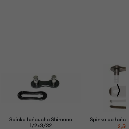
Spinka łańcucha Shimano
Spinka do łańcu
1/2x3/32
2,50