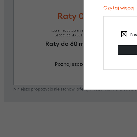
Czytaj więcej
Raty 0%
1,00 zł - 5000,00 zł / do 10 rat 0%
Ni
od 5001,00 zł / do 20 rat 0%
Raty do 60 miesięcy
Poznaj szczegóły
Niniejsza propozycja nie stanowi oferty w rozumieniu art. 66 K