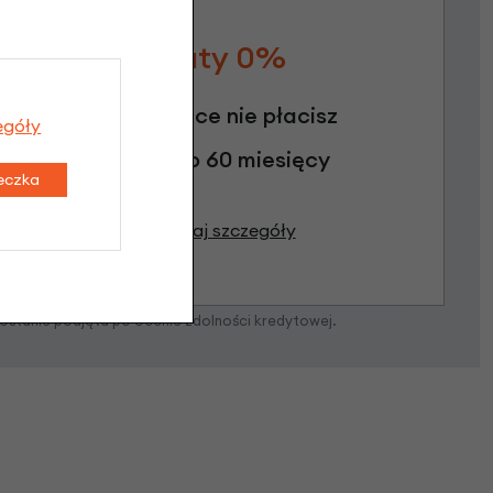
Raty 0%
3 miesiące nie płacisz
egóły
Raty do 60 miesięcy
teczka
Poznaj szczegóły
zostanie podjęta po ocenie zdolności kredytowej.