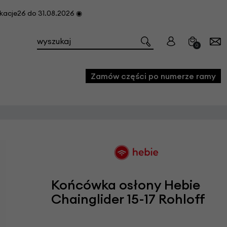
cje26 do 31.08.2026 ◉
0
Zamów części po numerze ramy
e
we
owe
acji i konserwacji roweru
Końcówka osłony Hebie
fon
Chainglider 15-17 Rohloff
e