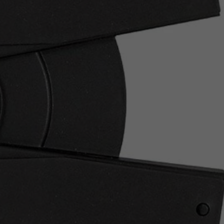
Z
apięcia rowero
Pompki rowerowe
werowe
er Pig
Peruzzo
Gazelle
Pozostałe
N
akrętki i obejm
i:SY
Przerzutki rowerowe
es
Inny
R
owery transportowe - akcesoria
S
akwy i torby rowerowe
Siodełka rowerowe
rowe
Strida - części