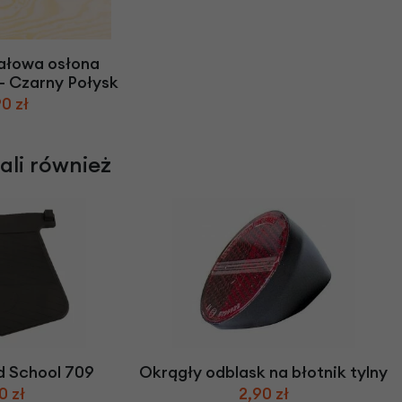
ałowa osłona
- Czarny Połysk
0 zł
rali również
d School 709
Okrągły odblask na błotnik tylny
0 zł
2,90 zł