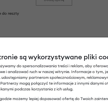
 do reszty
Leasing
tronie są wykorzystywane pliki co
używamy do spersonalizowania treści i reklam, aby oferowa
e i analizować ruch w naszej witrynie. Informacje o tym, j
y, udostępniamy partnerom społecznościowym, reklamowym
 Partnerzy mogą połączyć te informacje z innymi danymi 
skanymi podczas korzystania z ich usług.
 zgodzie możemy lepiej dopasować ofertę do Twoich zainter