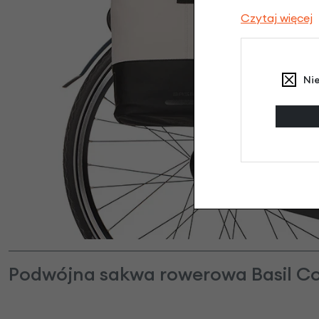
Czytaj więcej
Ni
Podwójna sakwa rowerowa Basil Co