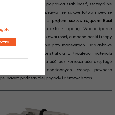
 prowadzenie roweru i poprawia stabilność, szczególnie
ny mostek montażowy sprawia, że sakwę łatwo i pewnie
em, a kompatybilność z
prętem usztywniającym Basil
, eliminując ryzyko kontaktu z oponą. Wodoodporne
egóły
 przed przemoczeniem zawartości, a mocne paski i rzepy
teczka
gażnika, redukując bujanie przy manewrach. Odblaskowe
ność po zmroku, a konstrukcja z trwałego materiału
gwarantuje długą żywotność bez konieczności częstego
e komfort noszenia codziennych rzeczy, pewność
gę, nawet podczas złej pogody i dłuższych tras.