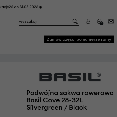
cje26 do 31.08.2026 ◉
0
Zamów części po numerze ramy
e
we
owe
Podwójna sakwa rowerowa
acji i konserwacji roweru
Basil Cove 28-32L
fon
Silvergreen / Black
e