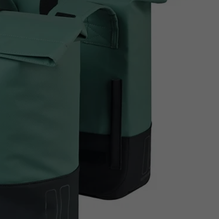
Z
apięcia rowero
Pompki rowerowe
werowe
er Pig
Peruzzo
Gazelle
Pozostałe
N
akrętki i obejm
i:SY
Przerzutki rowerowe
es
Inny
R
owery transportowe - akcesoria
S
akwy i torby rowerowe
Siodełka rowerowe
rowe
Strida - części