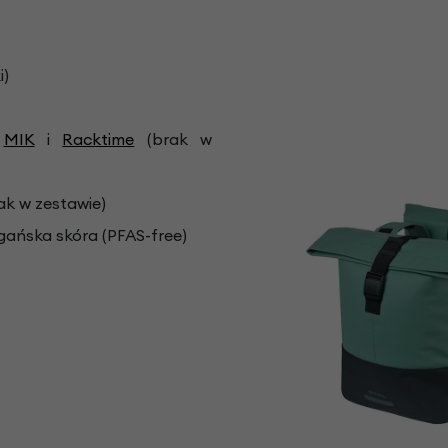
i)
h
MIK
i
Racktime
(brak w
ak w zestawie)
egańska skóra (PFAS-free)