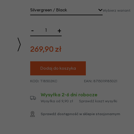
we
Silvergreen / Black
Wybierz wariant
y
-
+
269,90
zł
Dodaj do koszyka
KOD:
T18502KC
EAN:
8715019185021
Wysyłka 2-6 dni robocze
Wysyłka od 9,90 zł
Sprawdź koszt wysyłki
Sprawdź dostępność w sklepie stacjonarnym