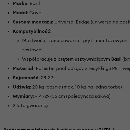
Marka
: Basil
Model
: Cove
System montażu
: Universal Bridge (uniwersalne pask
Kompatybilność
:
Możliwość zamocowania płyt montażowyc
zestawie)
Współpracuje z
prętem usztywniającym Basil
(br
Materiał
: Poliester pochodzący z recyklingu PET, w
Pojemność
: 28-32 L
Udźwig
: 20 kg łącznie (max. 10 kg na jedną torbę)
Wymiary
: ~14×29×36 cm (pojedyncza sakwa)
2 lata gwarancji
Pręt usztywniający
do kupienia osobno >>
TUTAJ
<<