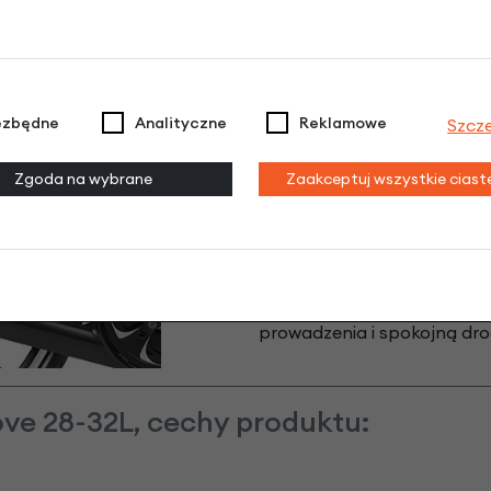
zmniejsza wpływ ładunku na
na e-bike'ach. Uniwersal
zamocujesz jednym ruch
zwiększa odstęp od koła
ezbędne
Analityczne
Reklamowe
Szcz
rolowane zamknięcie chroni
Zgoda na wybrane
Zaakceptuj wszystkie cias
utrzymują sakwy blisko ba
detale zwiększają widocz
odpornego na przetarcia 
serwisowania. Cove daj
prowadzenia i spokojną dro
ve 28-32L, cechy produktu: