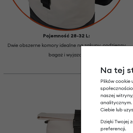
Pojemność 28-32 L:
Dwie obszerne komory idealne na zakupy, codzienny
bagaż i wyjazdy
Na tej s
Plików cookie 
społecznościow
naszej witryn
analitycznym.
Ciebie lub uzy
Dzięki Twojej
preferencji.