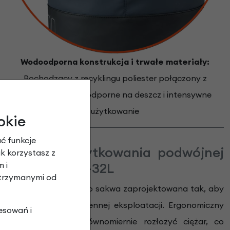
Wodoodporna konstrukcja i trwałe materiały:
Pochodzący z recyklingu poliester połączony z
wegańską skórą, odporne na deszcz i intensywne
użytkowanie
okie
ć funkcje
eczeństwo użytkowania podwójnej
ak korzystasz z
 i
Basil Cove 28-32L
otrzymanymi od
 Basil Cove 28-32L
to sakwa zaprojektowana tak, aby
ństwo podczas codziennej eksploatacji. Ergonomiczny
esowań i
e komory pozwala równomiernie rozłożyć ciężar, co