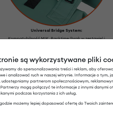
Universal Bridge System:
Kompatybilność MIK, Racktime (brak w zestawie) i
większością bagażników
tronie są wykorzystywane pliki co
używamy do spersonalizowania treści i reklam, aby oferowa
Komfort i bezpi
e i analizować ruch w naszej witrynie. Informacje o tym, j
y, udostępniamy partnerom społecznościowym, reklamowym
sakwy rowerowej 
 Partnerzy mogą połączyć te informacje z innymi danymi 
Podwójna sakwa rowerowa
skanymi podczas korzystania z ich usług.
maksymalizować bezpiecze
 zgodzie możemy lepiej dopasować ofertę do Twoich zainter
podział na dwie obszern