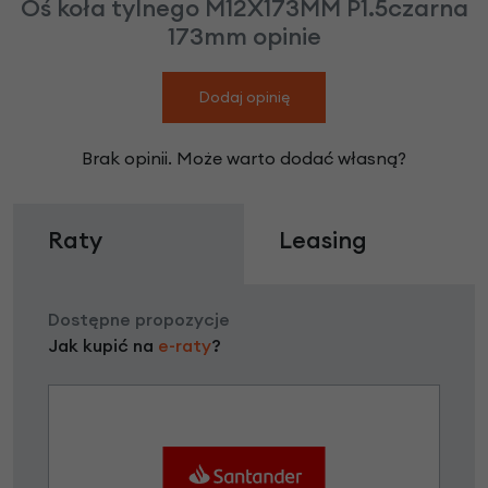
Oś koła tylnego M12X173MM P1.5czarna
173mm opinie
Dodaj opinię
Brak opinii. Może warto dodać własną?
Raty
Leasing
Dostępne propozycje
Jak kupić na
e-raty
?