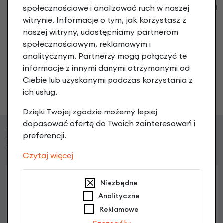
Klienci zadali następujące pytania o ten
społecznościowe i analizować ruch w naszej
produkt
witrynie. Informacje o tym, jak korzystasz z
naszej witryny, udostępniamy partnerom
Nikt wcześniej niemiał pytań do tego produktu? A Ty o
społecznościowym, reklamowym i
co chcesz zapytać?
analitycznym. Partnerzy mogą połączyć te
informacje z innymi danymi otrzymanymi od
Ciebie lub uzyskanymi podczas korzystania z
Zadaj pytanie
ich usług.
Dzięki Twojej zgodzie możemy lepiej
dopasować ofertę do Twoich zainteresowań i
Klienci, którzy kupili ten produkt wybrali
preferencji.
również
Czytaj więcej
Niezbędne
Analityczne
Reklamowe