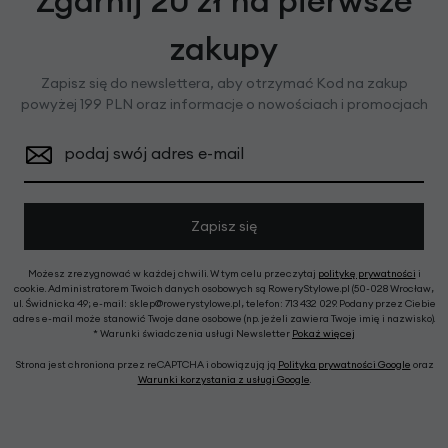
Zgarnij 20 zł na pierwsze
zakupy
Zapisz się do newslettera, aby otrzymać Kod na zakup
powyżej 199 PLN oraz informacje o nowościach i promocjach
podaj swój adres e-mail
Zapisz się
Możesz zrezygnować w każdej chwili. W tym celu przeczytaj
politykę prywatności
i
cookie. Administratorem Twoich danych osobowych są RoweryStylowe.pl (50-028 Wrocław,
ul. Świdnicka 49; e-mail: sklep@rowerystylowe.pl, telefon: 713 432 029. Podany przez Ciebie
adres e-mail może stanowić Twoje dane osobowe (np. jeżeli zawiera Twoje imię i nazwisko).
* Warunki świadczenia usługi Newsletter
Pokaż więcej
Strona jest chroniona przez reCAPTCHA i obowiązują ją
Polityka prywatności Google
oraz
Warunki korzystania z usługi Google
.