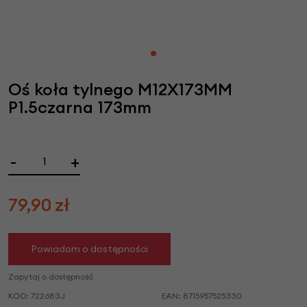
Oś koła tylnego M12X173MM
P1.5czarna 173mm
-
+
79,90
zł
Powiadom o dostępności
Zapytaj o dostępność
KOD:
722683J
EAN:
8715957525330