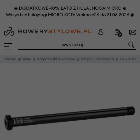
◉ DODATKOWE -10% LATO Z HULAJNOGĄ MICRO ◉
Wszystkie hulajnogi MICRO KOD: Wakacje26 do 31.08.2026 ◉
0
Strona główna
Przyczepki rowerowe
Części i akcesoria
Oś koła tylnego M12