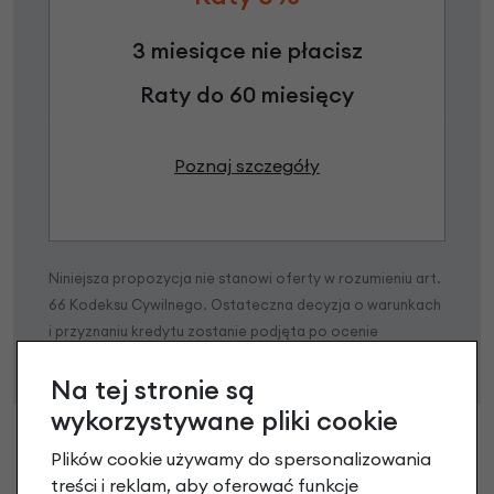
3 miesiące nie płacisz
Raty do 60 miesięcy
Poznaj szczegóły
Niniejsza propozycja nie stanowi oferty w rozumieniu art.
66 Kodeksu Cywilnego. Ostateczna decyzja o warunkach
i przyznaniu kredytu zostanie podjęta po ocenie
zdolności kredytowej.
Na tej stronie są
wykorzystywane pliki cookie
Plików cookie używamy do spersonalizowania
treści i reklam, aby oferować funkcje