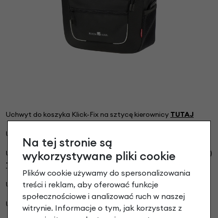
Uchwyt do koszyka Klick-Fix na sztycę kierownicy
TUTAJ
Uchwyt do koszyka Klick-Fix na kierownicę
TUTAJ
Na tej stronie są
Uchwyt do koszyka Klick-Fix na kierownicę (zamykany na klucz)
wykorzystywane pliki cookie
TUTAJ
Plików cookie używamy do spersonalizowania
treści i reklam, aby oferować funkcje
Uchwyt do koszyka Klick-Fix na kierownicę
ø 31.8 mm
TUTAJ
społecznościowe i analizować ruch w naszej
Uchwyt do koszyka Klick-Fix na kierownicę e-bike
TUTAJ
witrynie. Informacje o tym, jak korzystasz z