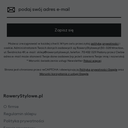
podaj swój adres e-mail
Zapisz się
Możesz zrezygnować w każdej chwili. W tym celu przeczytaj
politykę prywatności
i
cookie. Administratorem Twoich danych osobowych są RoweryStylowe.pl (50-028 Wrocław,
ul. Świdnicka 49; e-mail: sklep@rowerystylowe.pl, telefon: 713 432 029. Podany przez Ciebie
adres e-mail może stanowić Twoje dane osobowe (np. jeżeli zawiera Twoje imię i nazwisko).
* Warunki świadczenia usługi Newsletter
Pokaż więcej
Strona jest chroniona przez reCAPTCHA i obowiązują ją
Polityka prywatności Google
oraz
Warunki korzystania z usługi Google
.
RoweryStylowe.pl
O firmie
Regulamin sklepu
Polityka prywatności
Serwis rowerowy