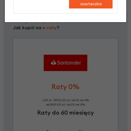
ciasteczka
Dostępne propozycje
Jak kupić na
e-raty
?
Raty 0%
1,00 zł - 5000,00 zł / do 10 rat 0%
od 5001,00 zł / do 20 rat 0%
Raty do 60 miesięcy