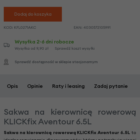
Dodaj do koszyka
KOD:
KFL0271AKC
EAN:
4030572105991
Wysyłka 2-6 dni robocze
Wysyłka od 9,90 zł
Sprawdź koszt wysyłki
Sprawdź dostępność w sklepie stacjonarnym
Opis
Opinie
Raty i leasing
Zadaj pytanie
Sakwa na kierownicę rowerową
KLICKfix Aventour 6.5L
Sakwa na kierownicę rowerową KLICKfix Aventour 6.5L
to
idealne rozwiązanie dla rowerzystów, którzy potrzebują więcej