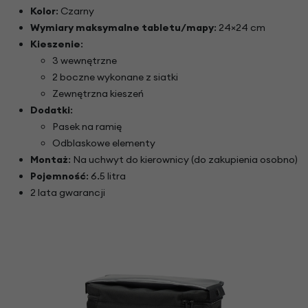
Kolor
: Czarny
Wymiary maksymalne tabletu/mapy
: 24×24 cm
Kieszenie
:
3 wewnętrzne
2 boczne wykonane z siatki
Zewnętrzna kieszeń
Dodatki
:
Pasek na ramię
Odblaskowe elementy
Montaż
: Na uchwyt do kierownicy (do zakupienia osobno)
Pojemność
: 6.5 litra
2 lata gwarancji