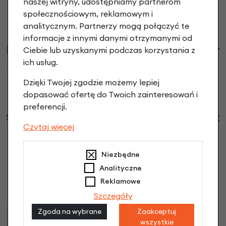
naszej witryny, udostępniamy partnerom
społecznościowym, reklamowym i
analitycznym. Partnerzy mogą połączyć te
informacje z innymi danymi otrzymanymi od
Informacje handlowe
Ciebie lub uzyskanymi podczas korzystania z
ich usług.
Dzięki Twojej zgodzie możemy lepiej
dopasować ofertę do Twoich zainteresowań i
preferencji.
Sakwa na kierownicę rowerową KLICKfix
Czytaj więcej
Aventour 6.5L opinie
Niezbędne
Dodaj opinię
Analityczne
Reklamowe
Brak opinii. Może warto dodać własną?
Szczegóły
Zgoda na wybrane
Zaakceptuj
wszystkie
Raty
Leasing