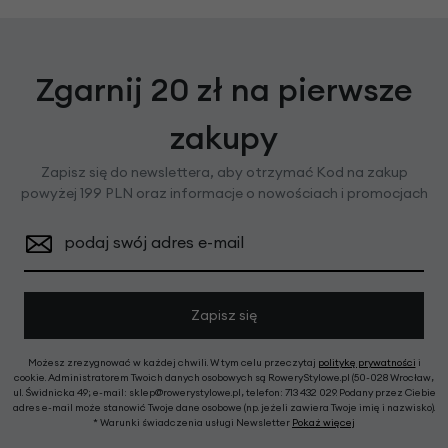
Zgarnij 20 zł na pierwsze
zakupy
Zapisz się do newslettera, aby otrzymać Kod na zakup
powyżej 199 PLN oraz informacje o nowościach i promocjach
podaj swój adres e-mail
Zapisz się
Możesz zrezygnować w każdej chwili. W tym celu przeczytaj
politykę prywatności
i
cookie. Administratorem Twoich danych osobowych są RoweryStylowe.pl (50-028 Wrocław,
ul. Świdnicka 49; e-mail: sklep@rowerystylowe.pl, telefon: 713 432 029. Podany przez Ciebie
adres e-mail może stanowić Twoje dane osobowe (np. jeżeli zawiera Twoje imię i nazwisko).
* Warunki świadczenia usługi Newsletter
Pokaż więcej