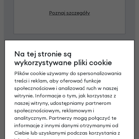
Poznaj szczegóły
Na tej stronie są
wykorzystywane pliki cookie
Plików cookie używamy do spersonalizowania
treści i reklam, aby oferować funkcje
społecznościowe i analizować ruch w naszej
Raty 0%
witrynie. Informacje o tym, jak korzystasz z
naszej witryny, udostępniamy partnerom
3 miesiące nie płacisz
społecznościowym, reklamowym i
analitycznym. Partnerzy mogą połączyć te
Raty do 60 miesięcy
informacje z innymi danymi otrzymanymi od
Ciebie lub uzyskanymi podczas korzystania z