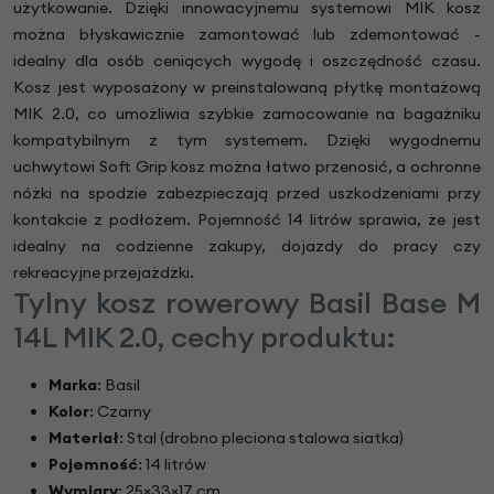
użytkowanie. Dzięki innowacyjnemu systemowi MIK kosz
można błyskawicznie zamontować lub zdemontować -
idealny dla osób ceniących wygodę i oszczędność czasu.
Kosz jest wyposażony w preinstalowaną płytkę montażową
MIK 2.0, co umożliwia szybkie zamocowanie na bagażniku
kompatybilnym z tym systemem. Dzięki wygodnemu
uchwytowi Soft Grip kosz można łatwo przenosić, a ochronne
nóżki na spodzie zabezpieczają przed uszkodzeniami przy
kontakcie z podłożem. Pojemność 14 litrów sprawia, że jest
idealny na codzienne zakupy, dojazdy do pracy czy
rekreacyjne przejażdżki.
Tylny kosz rowerowy Basil Base M
14L MIK 2.0, cechy produktu:
Marka
: Basil
Kolor
: Czarny
Materiał
: Stal (drobno pleciona stalowa siatka)
Pojemność
: 14 litrów
Wymiary
: 25×33×17 cm