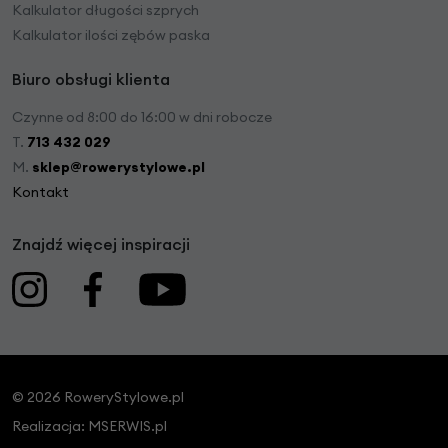
Kalkulator długości szprych
Kalkulator ilości zębów paska
Biuro obsługi klienta
Czynne od 8:00 do 16:00 w dni robocze
T.
713 432 029
M.
sklep@rowerystylowe.pl
Kontakt
Znajdź więcej inspiracji
© 2026 RoweryStylowe.pl
Realizacja:
MSERWIS.pl