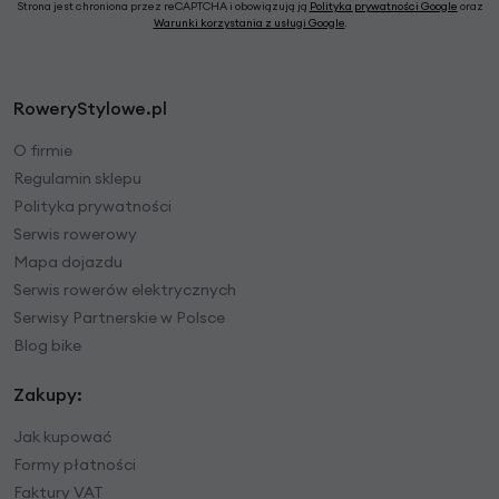
Strona jest chroniona przez reCAPTCHA i obowiązują ją
Polityka prywatności Google
oraz
Warunki korzystania z usługi Google
.
RoweryStylowe.pl
O firmie
Regulamin sklepu
Polityka prywatności
Serwis rowerowy
Mapa dojazdu
Serwis rowerów elektrycznych
Serwisy Partnerskie w Polsce
Blog bike
Zakupy:
Jak kupować
Formy płatności
Faktury VAT