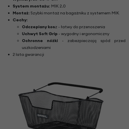
System montażu
: MIK 2.0
Montaż
: Szybki montaż na bagażniku z systemem MIK
Cechy
:
Odczepiany kos
z - łatwy do przenoszenia
Uchwyt Soft Grip
- wygodny i ergonomiczny
Ochronne nóżki
- zabezpieczają spód przed
uszkodzeniami
2 lata gwarancji