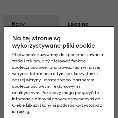
Raty
Leasing
Na tej stronie są
Dostępne propozycje
wykorzystywane pliki cookie
Jak kupić na
e-raty
?
Plików cookie używamy do spersonalizowania
treści i reklam, aby oferować funkcje
społecznościowe i analizować ruch w naszej
witrynie. Informacje o tym, jak korzystasz z
naszej witryny, udostępniamy partnerom
społecznościowym, reklamowym i
analitycznym. Partnerzy mogą połączyć te
informacje z innymi danymi otrzymanymi od
Raty 0%
Ciebie lub uzyskanymi podczas korzystania z
ich usług.
1,00 zł - 5000,00 zł / do 10 rat 0%