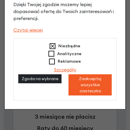
od 5001,00 zł / do 20 rat 0%
Dzięki Twojej zgodzie możemy lepiej
Raty do 60 miesięcy
dopasować ofertę do Twoich zainteresowań i
preferencji.
Poznaj szczegóły
Czytaj więcej
Niezbędne
Analityczne
Reklamowe
Szczegóły
Zgoda na wybrane
Zaakceptuj
wszystkie
ciasteczka
Raty 0%
3 miesiące nie płacisz
Raty do 60 miesięcy