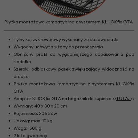
Płytka montażowa kompatybilna z systemem KLILCKfix GTA
Tylny koszyk rowerowy wykonany ze stalowe siatki
Wygodny uchwyt służący do przenoszenia
Obniżony profil da wygodniejszego dopasowania pod
siodełko
Szeroki, odblaskowy pasek zwiększający widoczność na
drodze
Płytka montażowa kompatybilna z systemem KLICKfix
GTA
Adapter KLICKfix GTA na bagażnik do kupienia >>
TUTAJ
<<
Wymiary: 40 x 30 x 20 cm
Pojemność: 20 litrów
Udźwig: max. 10 kg
Waga: 1500 g
2 lata gwarancji