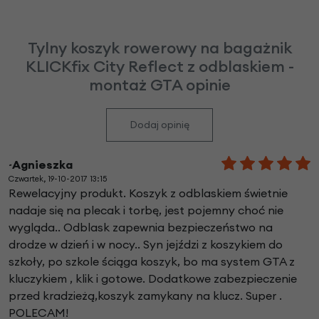
Tylny koszyk rowerowy na bagażnik
KLICKfix City Reflect z odblaskiem -
montaż GTA opinie
Dodaj opinię
~Agnieszka
Czwartek, 19-10-2017 13:15
Rewelacyjny produkt. Koszyk z odblaskiem świetnie
nadaje się na plecak i torbę, jest pojemny choć nie
wygląda.. Odblask zapewnia bezpieczeństwo na
drodze w dzień i w nocy.. Syn jejździ z koszykiem do
szkoły, po szkole ściąga koszyk, bo ma system GTA z
kluczykiem , klik i gotowe. Dodatkowe zabezpieczenie
przed kradzieżą,koszyk zamykany na klucz. Super .
POLECAM!