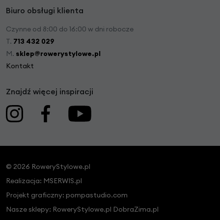
Biuro obsługi klienta
Czynne od 8:00 do 16:00 w dni robocze
T.
713 432 029
M.
sklep@rowerystylowe.pl
Kontakt
Znajdź więcej inspiracji
© 2026 RoweryStylowe.pl
Realizacja:
MSERWIS.pl
Projekt graficzny:
pompastudio.com
Nasze sklepy:
RoweryStylowe.pl
DobraZima.pl