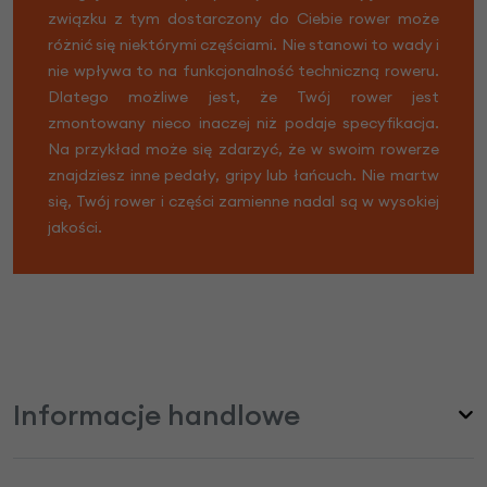
związku z tym dostarczony do Ciebie rower może
różnić się niektórymi częściami. Nie stanowi to wady i
nie wpływa to na funkcjonalność techniczną roweru.
Dlatego możliwe jest, że Twój rower jest
zmontowany nieco inaczej niż podaje specyfikacja.
Na przykład może się zdarzyć, że w swoim rowerze
znajdziesz inne pedały, gripy lub łańcuch. Nie martw
się, Twój rower i części zamienne nadal są w wysokiej
jakości.
Informacje handlowe