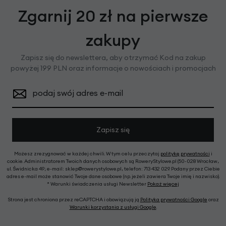
Zgarnij 20 zł na pierwsze
zakupy
Zapisz się do newslettera, aby otrzymać Kod na zakup
powyżej 199 PLN oraz informacje o nowościach i promocjach
podaj swój adres e-mail
Zapisz się
Możesz zrezygnować w każdej chwili. W tym celu przeczytaj
politykę prywatności
i
cookie. Administratorem Twoich danych osobowych są RoweryStylowe.pl (50-028 Wrocław,
ul. Świdnicka 49; e-mail: sklep@rowerystylowe.pl, telefon: 713 432 029. Podany przez Ciebie
adres e-mail może stanowić Twoje dane osobowe (np. jeżeli zawiera Twoje imię i nazwisko).
* Warunki świadczenia usługi Newsletter
Pokaż więcej
Strona jest chroniona przez reCAPTCHA i obowiązują ją
Polityka prywatności Google
oraz
Warunki korzystania z usługi Google
.