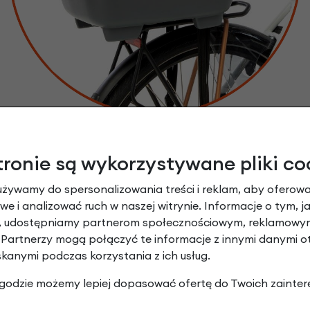
Wszechstronne zastosowanie:
Idealny jako koszyk na zakupy lub transporter dla
tronie są wykorzystywane pliki co
zwierzaka (z opcjonalnym
zestawem Clipper Pet
)
używamy do spersonalizowania treści i reklam, aby oferowa
e i analizować ruch w naszej witrynie. Informacje o tym, j
y, udostępniamy partnerom społecznościowym, reklamowym
Funkcjonalność
 Partnerzy mogą połączyć te informacje z innymi danymi 
Looxs Clipper Ra
skanymi podczas korzystania z ich usług.
 zgodzie możemy lepiej dopasować ofertę do Twoich zainter
Tylny koszyk rowerow