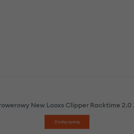
 rowerowy New Looxs Clipper Racktime 2.0 Z
Dodaj opinię