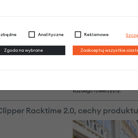
funkcjonalne rozwiązanie 
Racktime 2.0, kosz można
ręki, co sprawia, że jest
drobnych przedmiotów. W
ezbędne
Analityczne
Reklamowe
Szcz
plastiku, jest odporny na 
Zgoda na wybrane
Zaakceptuj wszystkie cias
Ergonomiczny uchwyt umożl
pozwala na przewożenie d
zestawami
Clipper Pet
i
zwierzaka lub zakupów, co
każdego rowerzysty.
lipper Racktime 2.0, cechy produktu