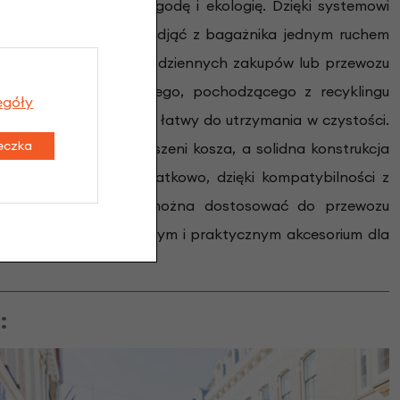
dla osób ceniących wygodę i ekologię. Dzięki systemowi
 łatwo zamontować i zdjąć z bagażnika jednym ruchem
 idealnym towarzyszem codziennych zakupów lub przewozu
ykonany z wytrzymałego, pochodzącego z recyklingu
egóły
warunki atmosferyczne i łatwy do utrzymania w czystości.
teczka
iwia wygodne przenoszeni kosza, a solidna konstrukcja
o 10 kg ładunku. Dodatkowo, dzięki kompatybilności z
zakupowym
, koszyk można dostosować do przewozu
 czyni go wszechstronnym i praktycznym akcesorium dla
: