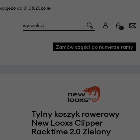
cje26 do 31.08.2026 ◉
0
Zamów części po numerze ramy
e
we
owe
acji i konserwacji roweru
Tylny koszyk rowerowy
fon
New Looxs Clipper
Racktime 2.0 Zielony
e