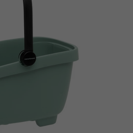
Z
apięcia rowero
Pompki rowerowe
werowe
er Pig
Peruzzo
Gazelle
Pozostałe
N
akrętki i obejm
i:SY
Przerzutki rowerowe
es
Inny
R
owery transportowe - akcesoria
S
akwy i torby rowerowe
Siodełka rowerowe
rowe
Strida - części