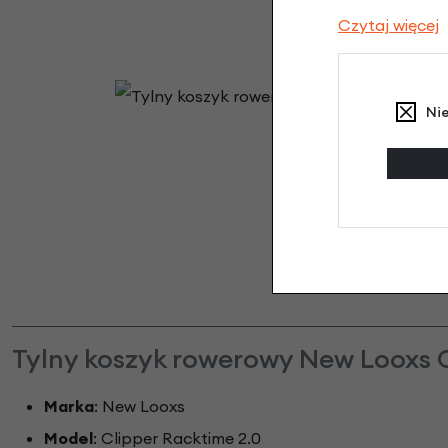
Czytaj więcej
Ni
Tylny koszyk rowerowy New Looxs C
Marka
: New Looxs
Model
: Clipper Racktime 2.0