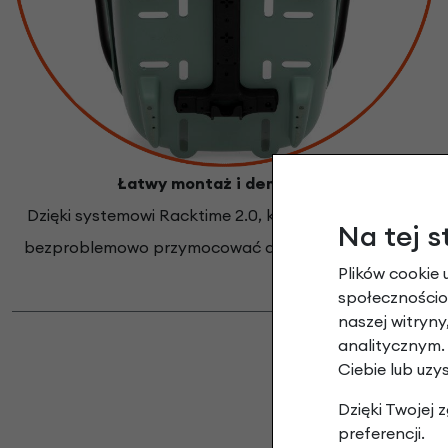
Łatwy montaż i demontaż:
Dzięki systemowi Racktime 2.0, kosz można szybko i
Na tej s
bezproblemowo przymocować do bagażnika roweru
Plików cookie 
społecznościow
naszej witryn
analitycznym.
Ciebie lub uzy
Dzięki Twojej
preferencji.