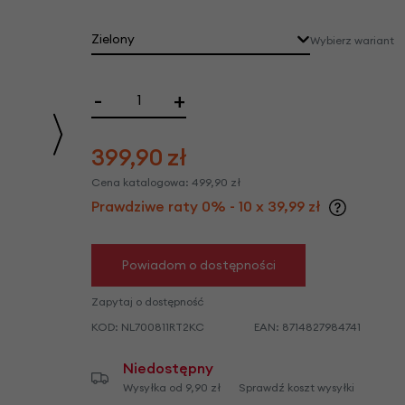
we
y
Zielony
Wybierz wariant
-
+
399,90
zł
Cena katalogowa:
499,90
zł
Prawdziwe raty 0% - 10 x 39,99 zł
Powiadom o dostępności
Zapytaj o dostępność
KOD:
NL700811RT2KC
EAN:
8714827984741
Niedostępny
Wysyłka od 9,90 zł
Sprawdź koszt wysyłki