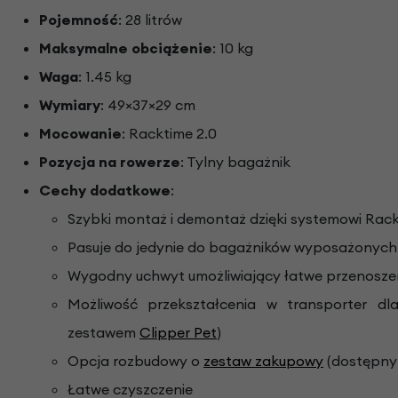
Pojemność
: 28 litrów
Maksymalne obciążenie
: 10 kg
Waga
: 1.45 kg
Wymiary
: 49×37×29 cm
Mocowanie
: Racktime 2.0
Pozycja na rowerze
: Tylny bagażnik
Cechy dodatkowe
:
Szybki montaż i demontaż dzięki systemowi Rack
Pasuje do jedynie do bagażników wyposażonych
Wygodny uchwyt umożliwiający łatwe przenosze
Możliwość przekształcenia w transporter dl
zestawem
Clipper Pet
)
Opcja rozbudowy o
zestaw zakupowy
(dostępny
Łatwe czyszczenie