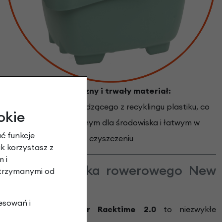
Ekologiczny i trwały materiał:
Wykonany z pochodzącego z recyklingu plastiku, co
okie
czyni go przyjaznym dla środowiska i łatwym w
ć funkcje
czyszczeniu
ak korzystasz z
 i
 tylnego koszyka rowerowego New
otrzymanymi od
cktime 2.0
esowań i
y New Looxs Clipper Racktime 2.0
to niezwykłe