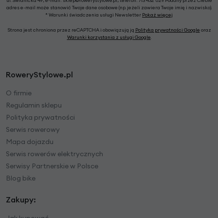
ul. Świdnicka 49; e-mail: sklep@rowerystylowe.pl, telefon: 713 432 029. Podany przez Ciebie
adres e-mail może stanowić Twoje dane osobowe (np. jeżeli zawiera Twoje imię i nazwisko).
* Warunki świadczenia usługi Newsletter
Pokaż więcej
Strona jest chroniona przez reCAPTCHA i obowiązują ją
Polityka prywatności Google
oraz
Warunki korzystania z usługi Google
.
RoweryStylowe.pl
O firmie
Regulamin sklepu
Polityka prywatności
Serwis rowerowy
Mapa dojazdu
Serwis rowerów elektrycznych
Serwisy Partnerskie w Polsce
Blog bike
Zakupy: