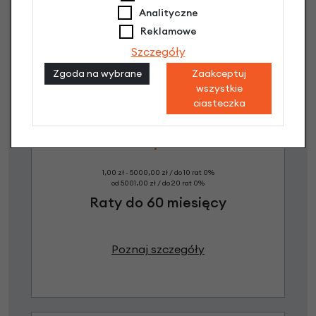
Analityczne
Reklamowe
Szczegóły
Zgoda na wybrane
Zaakceptuj
wszystkie
ciasteczka
Raty 0%
1,00 zł - 5000,00 zł / do 10 rat 0%
od 5001,00 zł / do 20 rat 0%
Raty do 60 miesięcy
Poznaj szczegóły