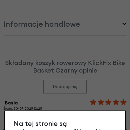
Informacje handlowe
Składany koszyk rowerowy KlickFix Bike
Basket Czarny opinie
Dodaj opinię
~Basia
Środa, 30-07-2025 12:25
Super koszyk, w pięknym kolorze. Jest bardzo
funkcjonalny. Jestem bardzo zadowolona, polecam!
Na tej stronie są