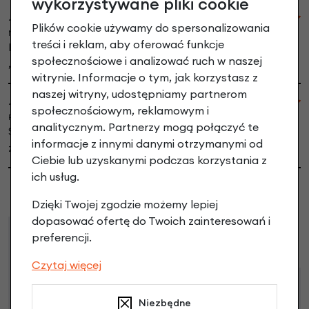
wykorzystywane pliki cookie
~Joanna K
Plików cookie używamy do spersonalizowania
Niedziela, 25-08-2024 08:50
treści i reklam, aby oferować funkcje
Polecam sklep ,ekspresowa dostawa . Koszyk piękny
społecznościowe i analizować ruch w naszej
,łatwy w montażu.
witrynie. Informacje o tym, jak korzystasz z
naszej witryny, udostępniamy partnerom
~Sabina
społecznościowym, reklamowym i
Piątek, 12-04-2024 09:31
analitycznym. Partnerzy mogą połączyć te
Super koszyk, dobrze wykonany i ładny. Jestem
informacje z innymi danymi otrzymanymi od
zadowolona z zakupu.
Ciebie lub uzyskanymi podczas korzystania z
ich usług.
Dzięki Twojej zgodzie możemy lepiej
dopasować ofertę do Twoich zainteresowań i
Raty
Leasing
preferencji.
Czytaj więcej
Dostępne propozycje
Niezbędne
Jak kupić na
e-raty
?