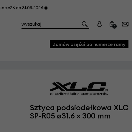
cje26 do 31.08.2026 ◉
0
Zamów części po numerze ramy
e
we
owe
acji i konserwacji roweru
Sztyca podsiodełkowa XLC
fon
SP-R05 ø31.6 × 300 mm
e