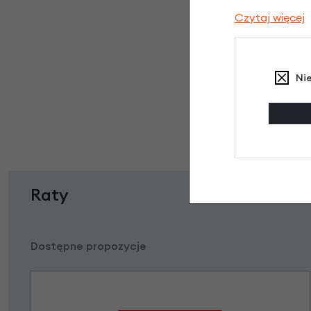
Czytaj więcej
Sztyca
Ni
Raty
Dostępne propozycje