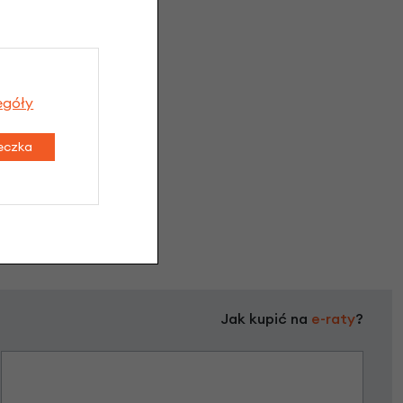
 opinie
egóły
teczka
Jak kupić na
e-raty
?