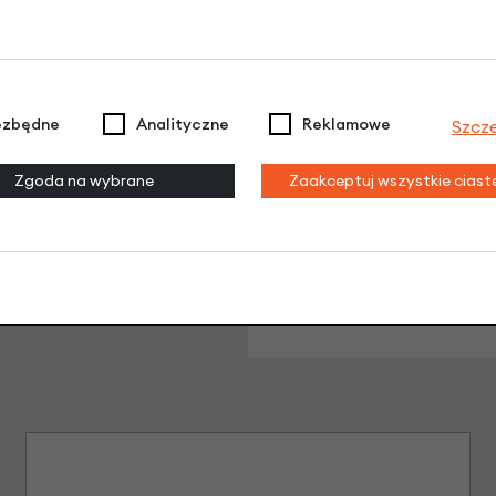
 podsiodełkowa XLC SP-R05 ø31.6 × 300 mm
Dodaj opinię
ezbędne
Analityczne
Reklamowe
Szcz
Brak opinii. Może warto dodać własną?
Zgoda na wybrane
Zaakceptuj wszystkie cias
Leasing