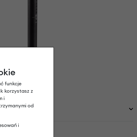
okie
ć funkcje
ak korzystasz z
 i
otrzymanymi od
esowań i