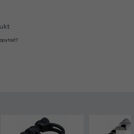
dukt
zapytać?