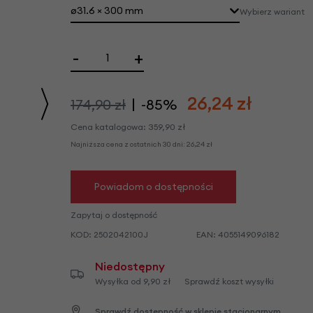
we
ø31.6 × 300 mm
Wybierz wariant
y
-
+
26,24
zł
174,90 zł
-85%
Cena katalogowa:
359,90
zł
Najniższa cena z ostatnich 30 dni:
26,24
zł
Powiadom o dostępności
Zapytaj o dostępność
KOD:
2502042100J
EAN:
4055149096182
Niedostępny
Wysyłka od 9,90 zł
Sprawdź koszt wysyłki
Sprawdź dostępność w sklepie stacjonarnym