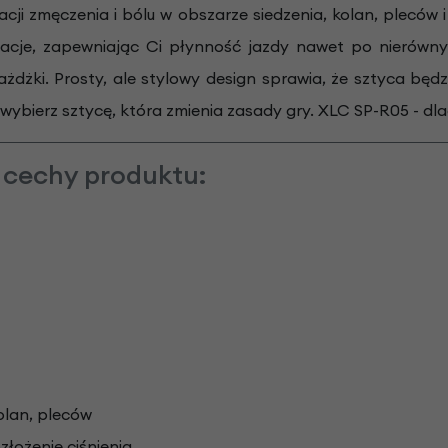
cji zmęczenia i bólu w obszarze siedzenia, kolan, pleców
bracje, zapewniając Ci płynność jazdy nawet po nierówny
żdżki. Prosty, ale stylowy design sprawia, że sztyca bę
i wybierz sztycę, która zmienia zasady gry. XLC SP-R05 - dla
 cechy produktu:
olan, pleców
łożenie ciśnienia