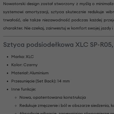
Nowatorski design został stworzony z myślą o minimaliza
systemowi amortyzacji, sztyca skutecznie redukuje wi
trwałość, ale także niezawodność podczas każdej przeja
charakter. Nie czekaj, zainwestuj w komfort swojej jazdy 
Sztyca podsiodełkowa XLC SP-R05,
Marka: XLC
Kolor: Czarny
Materiał: Aluminium
Przesunięcie (Set Back): 14 mm
Inne funkcje:
Nowa, opatentowana konstrukcja
Redukuje zmęczenie i ból w obszarze siedzenia, k
Absorbuje wibracje, zapewniając równomierne roz