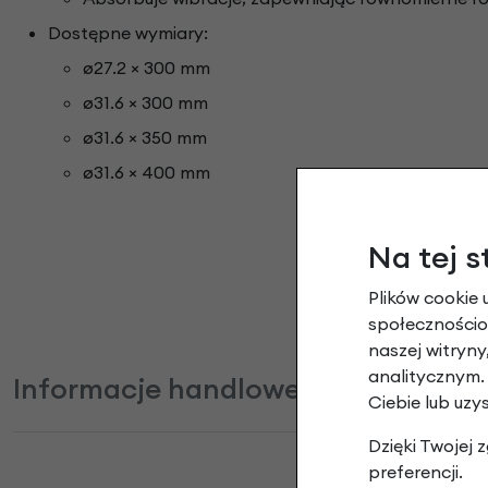
Dostępne wymiary:
ø27.2 × 300 mm
ø31.6 × 300 mm
ø31.6 × 350 mm
ø31.6 × 400 mm
Na tej s
Plików cookie 
społecznościow
naszej witryn
analitycznym.
Informacje handlowe
Ciebie lub uzy
Dzięki Twojej
preferencji.