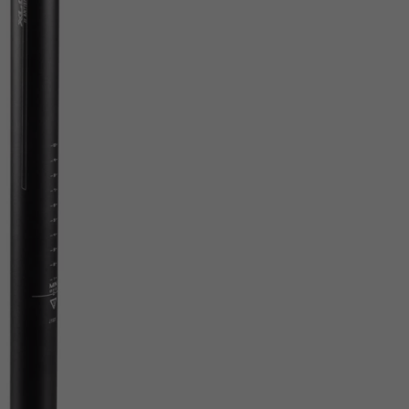
Z
apięcia rowero
Pompki rowerowe
werowe
er Pig
Peruzzo
Gazelle
Pozostałe
N
akrętki i obejm
i:SY
Przerzutki rowerowe
es
Inny
R
owery transportowe - akcesoria
S
akwy i torby rowerowe
Siodełka rowerowe
rowe
Strida - części