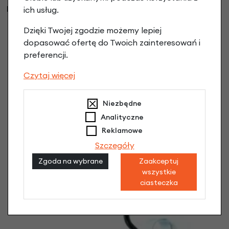
również
ich usług.
Dzięki Twojej zgodzie możemy lepiej
dopasować ofertę do Twoich zainteresowań i
preferencji.
Czytaj więcej
Niezbędne
Analityczne
Reklamowe
Szczegóły
Zgoda na wybrane
Zaakceptuj
wszystkie
ciasteczka