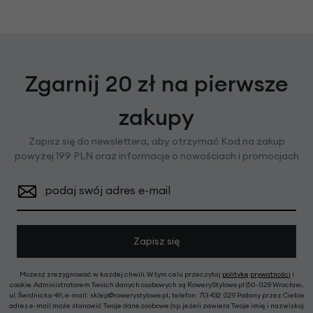
Zgarnij 20 zł na pierwsze
zakupy
Zapisz się do newslettera, aby otrzymać Kod na zakup
powyżej 199 PLN oraz informacje o nowościach i promocjach
podaj swój adres e-mail
Zapisz się
Możesz zrezygnować w każdej chwili. W tym celu przeczytaj
politykę prywatności
i
cookie. Administratorem Twoich danych osobowych są RoweryStylowe.pl (50-028 Wrocław,
ul. Świdnicka 49; e-mail: sklep@rowerystylowe.pl, telefon: 713 432 029. Podany przez Ciebie
adres e-mail może stanowić Twoje dane osobowe (np. jeżeli zawiera Twoje imię i nazwisko).