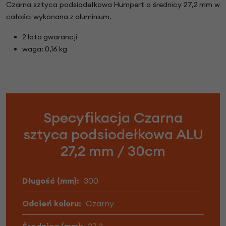
Czarna sztyca podsiodełkowa Humpert o średnicy 27,2 mm w
całości wykonana z aluminium.
2 lata gwarancji
waga: 0,16 kg
Specyfikacja Czarna
sztyca podsiodełkowa ALU
27,2 mm / 30cm
Długość (mm):
300
Odcień koloru:
Czarny
Średnica (mm):
27,2