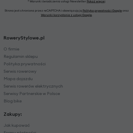
* Warunki świadczenia usługi Newsletter
Pokaż więcej
Strona jest chroniona przez reCAPTCHA i obowiązują ją
Polityka prywatności Google
oraz
Warunki korzystania z usługi Google
.
RoweryStylowe.pl
O firmie
Regulamin sklepu
Polityka prywatności
Serwis rowerowy
Mapa dojazdu
Serwis rowerów elektrycznych
Serwisy Partnerskie w Polsce
Blog bike
Zakupy:
Jak kupować
Formy płatności