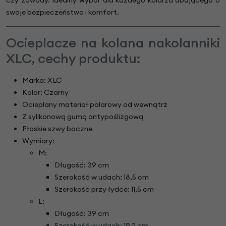
swoje bezpieczeństwo i komfort.
Ocieplacze na kolana nakolanniki
XLC, cechy produktu:
Marka: XLC
Kolor: Czarny
Ocieplany materiał polarowy od wewnątrz
Z sylikonową gumą antypoślizgową
Płaskie szwy boczne
Wymiary:
M:
Długość: 39 cm
Szerokość w udach: 18,5 cm
Szerokość przy łydce: 11,5 cm
L:
Długość: 39 cm
Szerokość w udach: 19,2 cm