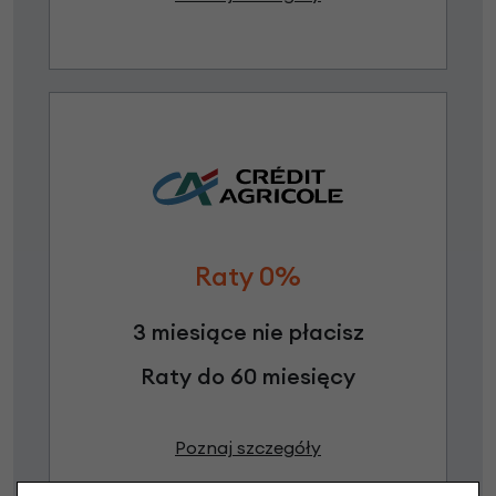
Raty 0%
3 miesiące nie płacisz
Raty do 60 miesięcy
Poznaj szczegóły