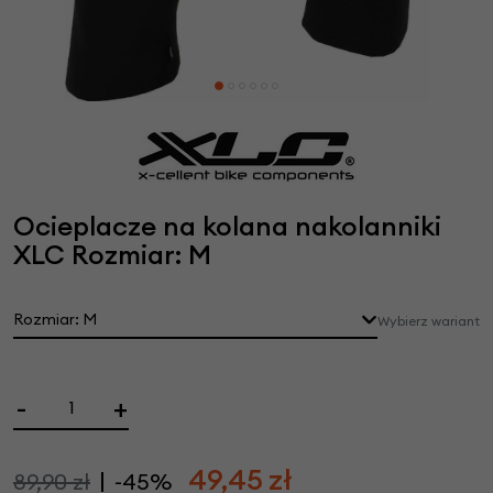
Ocieplacze na kolana nakolanniki
XLC Rozmiar: M
Rozmiar: M
Wybierz wariant
-
+
49,45
zł
89,90 zł
-45%