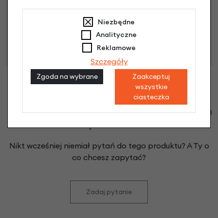
Niniejsza propozycja nie stanowi oferty w rozumieniu art.
66 Kodeksu Cywilnego. Ostateczna decyzja o warunkach
Niezbędne
i przyznaniu kredytu zostanie podjęta po ocenie
Analityczne
zdolności kredytowej.
Reklamowe
Szczegóły
Zgoda na wybrane
Zaakceptuj
wszystkie
ciasteczka
Klienci zadali następujące pytania o ten
produkt
Nikt wcześniej niemiał pytań do tego produktu? A Ty o
co chcesz zapytać?
Zadaj pytanie