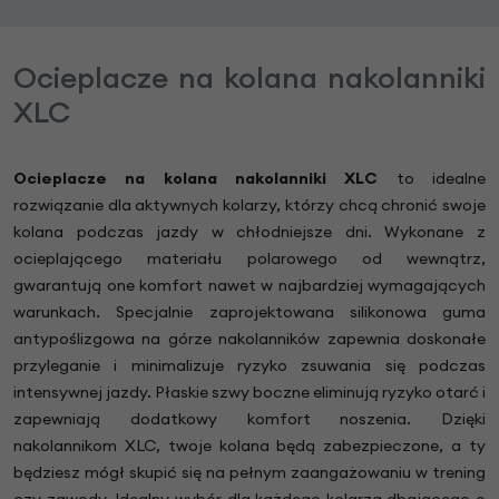
Ocieplacze na kolana nakolanniki
XLC
Ocieplacze na kolana nakolanniki XLC
to idealne
rozwiązanie dla aktywnych kolarzy, którzy chcą chronić swoje
kolana podczas jazdy w chłodniejsze dni. Wykonane z
ocieplającego materiału polarowego od wewnątrz,
gwarantują one komfort nawet w najbardziej wymagających
warunkach. Specjalnie zaprojektowana silikonowa guma
antypoślizgowa na górze nakolanników zapewnia doskonałe
przyleganie i minimalizuje ryzyko zsuwania się podczas
intensywnej jazdy. Płaskie szwy boczne eliminują ryzyko otarć i
zapewniają dodatkowy komfort noszenia. Dzięki
nakolannikom XLC, twoje kolana będą zabezpieczone, a ty
będziesz mógł skupić się na pełnym zaangażowaniu w trening
czy zawody. Idealny wybór dla każdego kolarza dbającego o