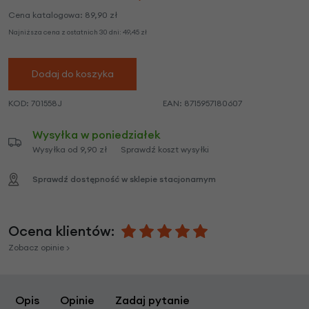
Cena katalogowa:
89,90
zł
Najniższa cena z ostatnich 30 dni:
49,45
zł
Dodaj do koszyka
KOD:
701558J
EAN:
8715957180607
Wysyłka w poniedziałek
Wysyłka od 9,90 zł
Sprawdź koszt wysyłki
Sprawdź dostępność w sklepie stacjonarnym
Ocena klientów:
Zobacz opinie >
Opis
Opinie
Zadaj pytanie