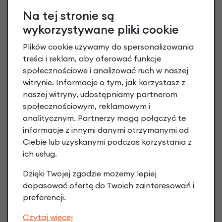
Na tej stronie są
wykorzystywane pliki cookie
Plików cookie używamy do spersonalizowania
treści i reklam, aby oferować funkcje
społecznościowe i analizować ruch w naszej
witrynie. Informacje o tym, jak korzystasz z
naszej witryny, udostępniamy partnerom
Raty 0%
społecznościowym, reklamowym i
analitycznym. Partnerzy mogą połączyć te
3 miesiące nie płacisz
informacje z innymi danymi otrzymanymi od
Ciebie lub uzyskanymi podczas korzystania z
Raty do 60 miesięcy
ich usług.
Dzięki Twojej zgodzie możemy lepiej
Poznaj szczegóły
dopasować ofertę do Twoich zainteresowań i
preferencji.
Czytaj więcej