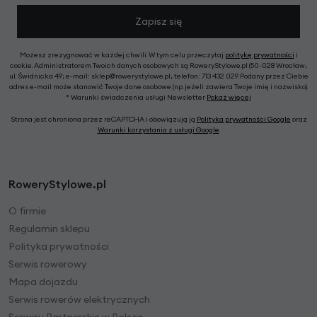
Zapisz się
Możesz zrezygnować w każdej chwili. W tym celu przeczytaj
politykę prywatności
i
cookie. Administratorem Twoich danych osobowych są RoweryStylowe.pl (50-028 Wrocław,
ul. Świdnicka 49; e-mail: sklep@rowerystylowe.pl, telefon: 713 432 029. Podany przez Ciebie
adres e-mail może stanowić Twoje dane osobowe (np. jeżeli zawiera Twoje imię i nazwisko).
* Warunki świadczenia usługi Newsletter
Pokaż więcej
Strona jest chroniona przez reCAPTCHA i obowiązują ją
Polityka prywatności Google
oraz
Warunki korzystania z usługi Google
.
RoweryStylowe.pl
O firmie
Regulamin sklepu
Polityka prywatności
Serwis rowerowy
Mapa dojazdu
Serwis rowerów elektrycznych