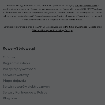
Możesz zrezygnować w każdej chwili. W tym celu przeczytaj
politykę prywatności
i
cookie. Administratorem Twoich danych osobowych są RoweryStylowe.pl (50-028 Wrocław,
ul. Świdnicka 49; e-mail: sklep@rowerystylowe.pl, telefon: 713 432 029. Podany przez Ciebie
adres e-mail może stanowić Twoje dane osobowe (np. jeżeli zawiera Twoje imię i nazwisko).
* Warunki świadczenia usługi Newsletter
Pokaż więcej
Strona jest chroniona przez reCAPTCHA i obowiązują ją
Polityka prywatności Google
oraz
Warunki korzystania z usługi Google
.
RoweryStylowe.pl
O firmie
Regulamin sklepu
Polityka prywatności
Serwis rowerowy
Mapa dojazdu
Serwis rowerów elektrycznych
Serwisy Partnerskie w Polsce
Blog bike