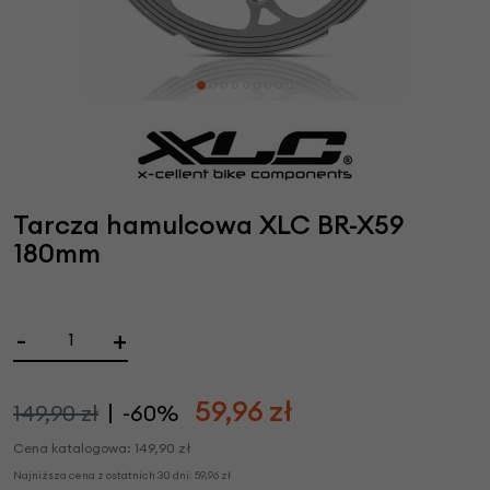
Tarcza hamulcowa XLC BR-X59
180mm
-
+
59,96
zł
149,90 zł
-60%
Cena katalogowa:
149,90
zł
Najniższa cena z ostatnich 30 dni:
59,96
zł