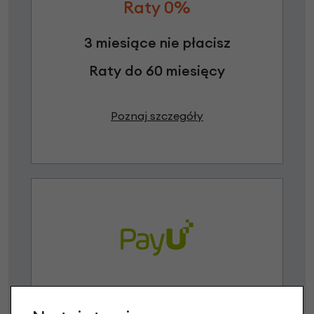
Raty 0%
3 miesiące nie płacisz
Raty do 60 miesięcy
Poznaj szczegóły
Raty 0%