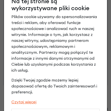
Na tej stronie są
3 miesiące nie płacisz
wykorzystywane pliki cookie
Raty do 60 miesięcy
Plików cookie używamy do spersonalizowania
treści i reklam, aby oferować funkcje
społecznościowe i analizować ruch w naszej
Poznaj szczegóły
witrynie. Informacje o tym, jak korzystasz z
naszej witryny, udostępniamy partnerom
społecznościowym, reklamowym i
analitycznym. Partnerzy mogą połączyć te
Niniejsza propozycja nie stanowi oferty w rozumieniu art.
informacje z innymi danymi otrzymanymi od
66 Kodeksu Cywilnego. Ostateczna decyzja o warunkach
Ciebie lub uzyskanymi podczas korzystania z
i przyznaniu kredytu zostanie podjęta po ocenie
ich usług.
zdolności kredytowej.
Dzięki Twojej zgodzie możemy lepiej
dopasować ofertę do Twoich zainteresowań i
preferencji.
Czytaj więcej
Klienci zadali następujące pytania o ten