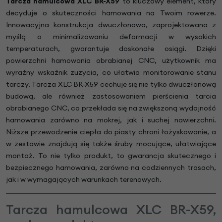
Tarcza hamulcowa XLC BR-X59
to kluczowy element, który
decyduje o skuteczności hamowania na Twoim rowerze.
Innowacyjna konstrukcja dwuczłonowa, zaprojektowana z
myślą o minimalizowaniu deformacji w wysokich
temperaturach, gwarantuje doskonałe osiągi. Dzięki
powierzchni hamowania obrabianej CNC, użytkownik ma
wyraźny wskaźnik zużycia, co ułatwia monitorowanie stanu
tarczy. Tarcza XLC BR-X59 cechuje się nie tylko dwuczłonową
budową, ale również zastosowaniem pierścienia tarcia
obrabianego CNC, co przekłada się na zwiększoną wydajność
hamowania zarówno na mokrej, jak i suchej nawierzchni.
Niższe przewodzenie ciepła do piasty chroni łożyskowanie, a
w zestawie znajdują się także śruby mocujące, ułatwiające
montaż. To nie tylko produkt, to gwarancja skutecznego i
bezpiecznego hamowania, zarówno na codziennych trasach,
jak i w wymagających warunkach terenowych.
Tarcza hamulcowa XLC BR-X59,