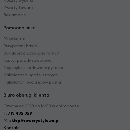
Koszty wysyłki
Zwroty towaru
Reklamacje
Pomocne linki:
Moje konto
Przypomnij hasło
Jak dobrać wysokość ramy?
Testy i porady rowerowe
Najczęściej zadawane pytania
Kalkulator długości szprych
Kalkulator ilości zębów paska
Biuro obsługi klienta
Czynne od 8:00 do 16:00 w dni robocze
T.
713 432 029
M.
sklep@rowerystylowe.pl
Kontakt