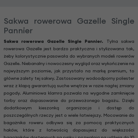
Sakwa rowerowa Gazelle Single
Pannier
Sakwa rowerowa Gazelle Single Pannier
.
Tylna sakwa
rowerowa Gazelle jest bardzo praktyczna i stylizowana tak,
żeby kolorystycznie pasowała do wybranych modeli rowerów
Gazelle. Niebanalny i nowoczesny wygląd oraz wykończenie na
najwyższym poziomie, jak przystało na markę premium, to
główne zalety tej sakwy. Zastosowany wodoodporny poliester
wraz z klapą gwarantują suche wnętrze w razie nagłej zmiany
pogody. Aluminiowa klamra pozwala na wygodne zamknięcie
torby oraz dopasowanie do przewożonego bagażu. Dzięki
dodatkowym kieszonką organizacja i dostęp do
poszczególnych rzeczy jest o wiele łatwiejszy. Mocowanie do
bagażnika roweru odbywa się za pomocą praktycznych
haków, które z łatwością dopasujesz do większości
bagażników dostępnych na rynku i pozwalają na udźwig do 10