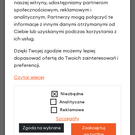
naszej witryny, udostępniamy partnerom
społecznościowym, reklamowym i
analitycznym. Partnerzy mogą połączyć te
informacje z innymi danymi otrzymanymi od
Raty 0%
Ciebie lub uzyskanymi podczas korzystania z
ich usług.
3 miesiące nie płacisz
Dzięki Twojej zgodzie możemy lepiej
dopasować ofertę do Twoich zainteresowań i
Raty do 60 miesięcy
preferencji.
Czytaj więcej
Poznaj szczegóły
Niezbędne
Analityczne
Reklamowe
Niniejsza propozycja nie stanowi oferty w rozumieniu art.
66 Kodeksu Cywilnego. Ostateczna decyzja o warunkach
Szczegóły
i przyznaniu kredytu zostanie podjęta po ocenie
Zgoda na wybrane
Zaakceptuj
zdolności kredytowej.
wszystkie