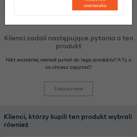
ciasteczka
Klienci zadali następujące pytania o ten
produkt
Nikt wcześniej niemiał pytań do tego produktu? A Ty o
co chcesz zapytać?
Zadaj pytanie
Klienci, którzy kupili ten produkt wybrali
również