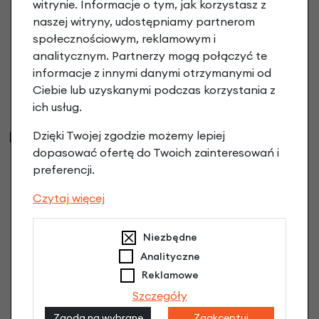
witrynie. Informacje o tym, jak korzystasz z
naszej witryny, udostępniamy partnerom
Dzwonek rowerowy Reich Ring
społecznościowym, reklamowym i
czarny
56,90 zł
analitycznym. Partnerzy mogą połączyć te
informacje z innymi danymi otrzymanymi od
Ciebie lub uzyskanymi podczas korzystania z
ich usług.
Najczęściej kupowane
Dzięki Twojej zgodzie możemy lepiej
dopasować ofertę do Twoich zainteresowań i
preferencji.
Czytaj więcej
Niezbędne
Analityczne
Reklamowe
Szczegóły
Zgoda na wybrane
Zaakceptuj