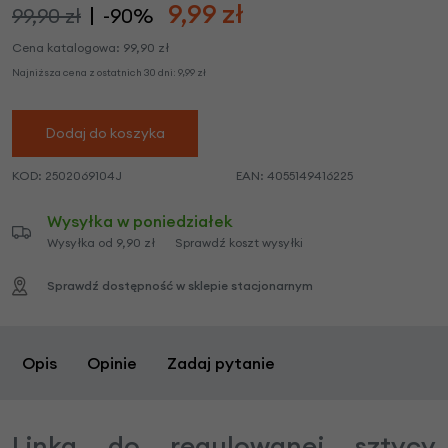
9,99
zł
99,90 zł
-90%
Cena katalogowa:
99,90
zł
Najniższa cena z ostatnich 30 dni:
9,99
zł
Dodaj do koszyka
KOD:
2502069104J
EAN:
4055149416225
Wysyłka w poniedziałek
Wysyłka od 9,90 zł
Sprawdź koszt wysyłki
Sprawdź dostępność w sklepie stacjonarnym
Opis
Opinie
Zadaj pytanie
Linka do regulowanej sztycy