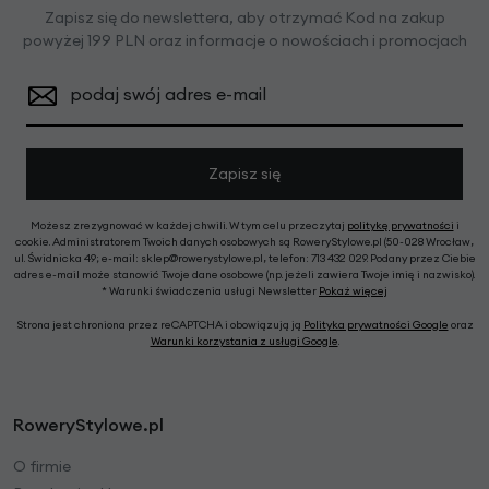
Zapisz się do newslettera, aby otrzymać Kod na zakup
powyżej 199 PLN oraz informacje o nowościach i promocjach
podaj swój adres e-mail
Zapisz się
Możesz zrezygnować w każdej chwili. W tym celu przeczytaj
politykę prywatności
i
cookie. Administratorem Twoich danych osobowych są RoweryStylowe.pl (50-028 Wrocław,
ul. Świdnicka 49; e-mail: sklep@rowerystylowe.pl, telefon: 713 432 029. Podany przez Ciebie
adres e-mail może stanowić Twoje dane osobowe (np. jeżeli zawiera Twoje imię i nazwisko).
* Warunki świadczenia usługi Newsletter
Pokaż więcej
Strona jest chroniona przez reCAPTCHA i obowiązują ją
Polityka prywatności Google
oraz
Warunki korzystania z usługi Google
.
RoweryStylowe.pl
O firmie