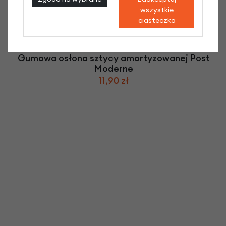
wszystkie
ciasteczka
Gumowa osłona sztycy amortyzowanej Post
Moderne
11,90 zł