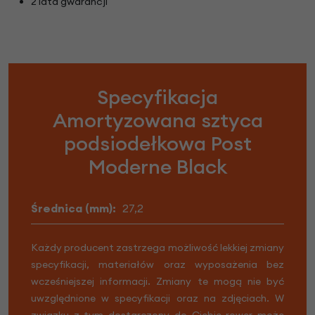
2 lata gwarancji
Specyfikacja
Amortyzowana sztyca
podsiodełkowa Post
Moderne Black
Średnica (mm):
27,2
Każdy producent zastrzega możliwość lekkiej zmiany
specyfikacji, materiałów oraz wyposażenia bez
wcześniejszej informacji. Zmiany te mogą nie być
uwzględnione w specyfikacji oraz na zdjęciach. W
związku z tym dostarczony do Ciebie rower może