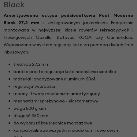
Black
Amortyzowana sztyca podsiodełkowa Post Moderne
Black 27,2 mm
z zintegrowanym jarzemkiem. Fabrycznie
montowana w najwyższej klasie rowerów rekreacyjnych i
trekingowych Gazelle, Batavus KOGA czy Cannondale.
Wyposażona w system regulacji kąta za pomocą dwóch śrub
inbusowych.
średnica 27,2 mm
bardzo prosta regulacja kąta nachylenia siodełka
materiał: anodyzowane aluminium 6061
regulacja twardości
mocny i trwały mechanizm amortyzujący
mechanizm: sprężynowo - elastomerowy
waga 500 gram
długość 350 mm
do wyboru różne średnice montażowe
kompatybilne ze wszystkimi siodełkami rowerowymi