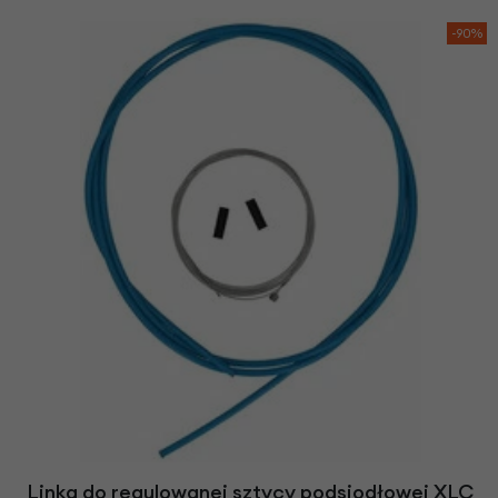
-90%
Linka do regulowanej sztycy podsiodłowej XLC