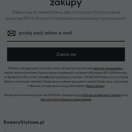
zakupy
Zapisz się do newslettera, aby otrzymać Kod na zakup
powyżej 199 PLN oraz informacje o nowościach i promocjach
podaj swój adres e-mail
Zapisz się
Możesz zrezygnować w każdej chwili. W tym celu przeczytaj
politykę prywatności
i
cookie. Administratorem Twoich danych osobowych są RoweryStylowe.pl (50-028 Wrocław,
ul. Świdnicka 49; e-mail: sklep@rowerystylowe.pl, telefon: 713 432 029. Podany przez Ciebie
adres e-mail może stanowić Twoje dane osobowe (np. jeżeli zawiera Twoje imię i nazwisko).
* Warunki świadczenia usługi Newsletter
Pokaż więcej
Strona jest chroniona przez reCAPTCHA i obowiązują ją
Polityka prywatności Google
oraz
Warunki korzystania z usługi Google
.
RoweryStylowe.pl