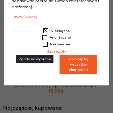
dopasować ofertę do Twoich zainteresowań i
preferencji.
Czytaj więcej
Niezbędne
Analityczne
Reklamowe
Szczegóły
Zgoda na wybrane
Zaakceptuj
wszystkie
ciasteczka
Lakier rowerowy Sparta i Batavus 12ml
18,90 zł
Najczęściej kupowane