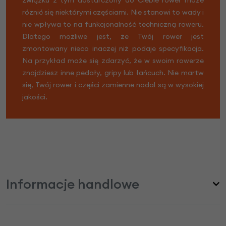
różnić się niektórymi częściami. Nie stanowi to wady i
nie wpływa to na funkcjonalność techniczną roweru.
Dlatego możliwe jest, że Twój rower jest
zmontowany nieco inaczej niż podaje specyfikacja.
Na przykład może się zdarzyć, że w swoim rowerze
znajdziesz inne pedały, gripy lub łańcuch. Nie martw
się, Twój rower i części zamienne nadal są w wysokiej
jakości.
Informacje handlowe