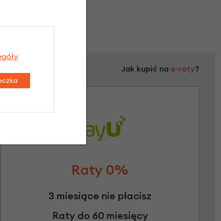
egóły
Jak kupić na
e-raty
?
teczka
Raty 0%
3 miesiące nie płacisz
Raty do 60 miesięcy