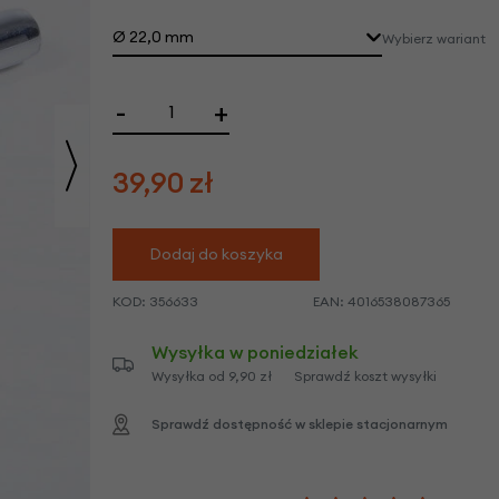
we
Ø 22,0 mm
Wybierz wariant
y
-
+
39,90
zł
Dodaj do koszyka
KOD:
356633
EAN:
4016538087365
Wysyłka w poniedziałek
Wysyłka od 9,90 zł
Sprawdź koszt wysyłki
Sprawdź dostępność w sklepie stacjonarnym