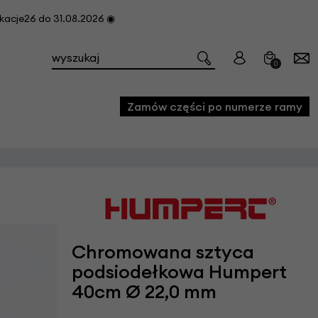
cje26 do 31.08.2026 ◉
0
Zamów części po numerze ramy
e
we
owe
Chromowana sztyca
acji i konserwacji roweru
podsiodełkowa Humpert
fon
40cm Ø 22,0 mm
e