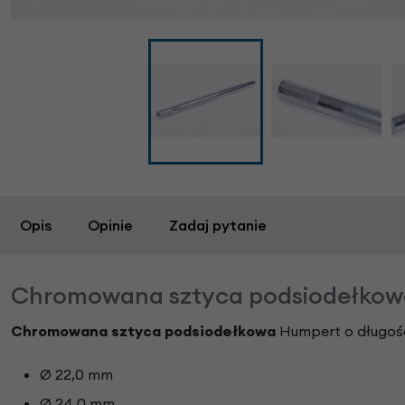
Opis
Opinie
Zadaj pytanie
Chromowana sztyca podsiodełko
Chromowana s
ztyca podsiodełkowa
Humpert o długośc
Ø 22,0 mm
Ø 24,0 mm