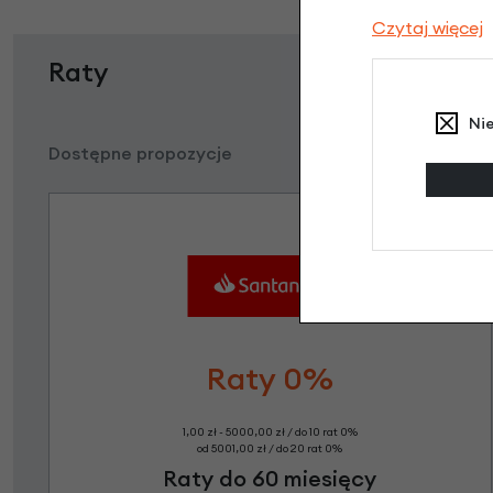
Czytaj więcej
Raty
Ni
Dostępne propozycje
Raty 0%
1,00 zł - 5000,00 zł / do 10 rat 0%
od 5001,00 zł / do 20 rat 0%
Raty do 60 miesięcy