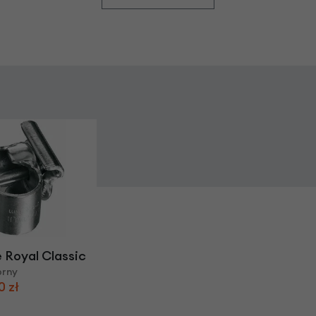
 Royal Classic
brny
0 zł