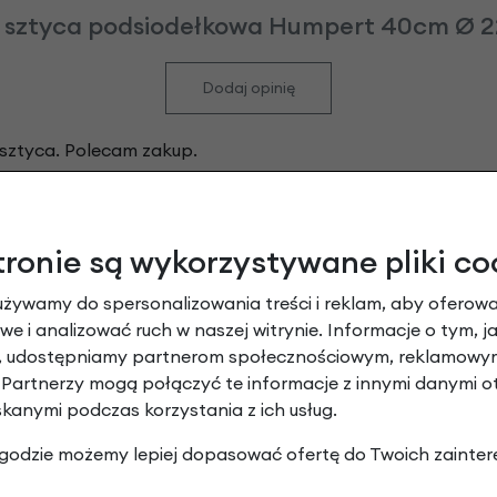
sztyca podsiodełkowa Humpert 40cm Ø 22
Dodaj opinię
 sztyca. Polecam zakup.
 serwis.
tronie są wykorzystywane pliki co
zo dobrze wykonana - radełkowanie trzyma mocno, a siedz
używamy do spersonalizowania treści i reklam, aby oferowa
e i analizować ruch w naszej witrynie. Informacje o tym, j
wych rozmiarach, ja potrzebowałem 24 mm. Oprócz tego d
y, udostępniamy partnerom społecznościowym, reklamowym
a przy małej średnicy (kupiłem gdzie indziej podobną i zg
 Partnerzy mogą połączyć te informacje z innymi danymi 
 Polecam!
skanymi podczas korzystania z ich usług.
 zgodzie możemy lepiej dopasować ofertę do Twoich zainter