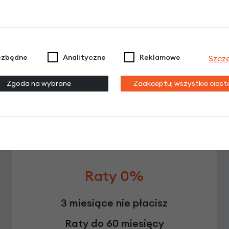
Leasing
ezbędne
Analityczne
Reklamowe
Szcz
Zgoda na wybrane
Zaakceptuj wszystkie cias
Raty 0%
3 miesiące nie płacisz
Raty do 60 miesięcy