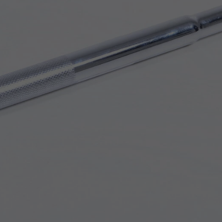
Z
apięcia rowero
Pompki rowerowe
werowe
er Pig
Peruzzo
Gazelle
Pozostałe
N
akrętki i obejm
i:SY
Przerzutki rowerowe
es
Inny
R
owery transportowe - akcesoria
S
akwy i torby rowerowe
Siodełka rowerowe
rowe
Strida - części