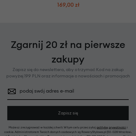
169,00 zł
Zgarnij 20 zł na pierwsze
zakupy
Zapisz się do newslettera, aby otrzymać Kod na zakup
powyżej 199 PLN oraz informacje o nowościach i promocjach
podaj swój adres e-mail
Zapisz się
Możesz zrezygnować w każdej chwili. W tym celu przeczytaj
politykę prywatności
i
cookie. Administratorem Twoich danych osobowych są RoweryStylowe.pl (50-028 Wrocław,