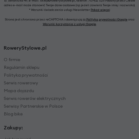
ul. Świdnicka 49; e-mail: sklep@rowerystylowe.pl, telefon: 713 432 029. Podany przez Ciebie
adres e-mail może stanowić Twoje dane osobowe (np. jeżeli zawiera Twoje imię i nazwisko).
* Warunki świadczenia usługi Newsletter
Pokaż więcej
Strona jest chroniona przez reCAPTCHA i obowiązują ją
Polityka prywatności Google
oraz
Warunki korzystania z usługi Google
.
RoweryStylowe.pl
O firmie
Regulamin sklepu
Polityka prywatności
Serwis rowerowy
Mapa dojazdu
Serwis rowerów elektrycznych
Serwisy Partnerskie w Polsce
Blog bike
Zakupy: