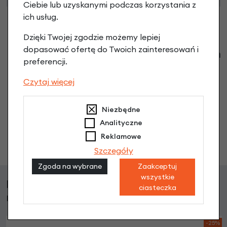
Ciebie lub uzyskanymi podczas korzystania z
ich usług.
Dzięki Twojej zgodzie możemy lepiej
dopasować ofertę do Twoich zainteresowań i
Klienci zadali następujące pytania o ten
preferencji.
produkt
Czytaj więcej
Nikt wcześniej niemiał pytań do tego produktu? A Ty o
co chcesz zapytać?
Niezbędne
Analityczne
Reklamowe
Zadaj pytanie
Szczegóły
Zgoda na wybrane
Zaakceptuj
wszystkie
Klienci, którzy kupili ten produkt wybrali
ciasteczka
również
-25%