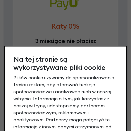
Raty 0%
3 miesiące nie płacisz
Raty do 60 miesięcy
Na tej stronie są
wykorzystywane pliki cookie
Poznaj szczegóły
Plików cookie używamy do spersonalizowania
treści i reklam, aby oferować funkcje
społecznościowe i analizować ruch w naszej
witrynie. Informacje o tym, jak korzystasz z
Niniejsza propozycja nie stanowi oferty w rozumieniu art.
naszej witryny, udostępniamy partnerom
66 Kodeksu Cywilnego. Ostateczna decyzja o warunkach
społecznościowym, reklamowym i
i przyznaniu kredytu zostanie podjęta po ocenie
analitycznym. Partnerzy mogą połączyć te
zdolności kredytowej.
informacje z innymi danymi otrzymanymi od