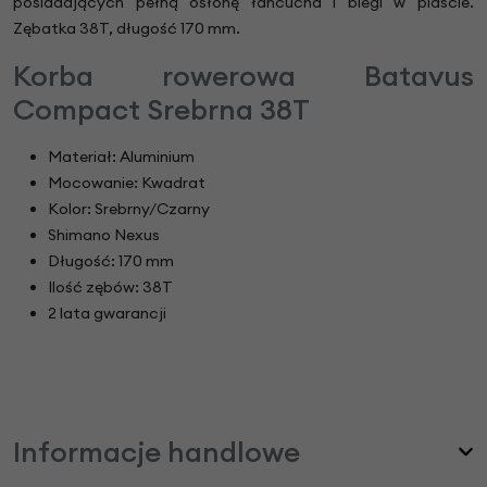
posiadających pełną osłonę łańcucha i biegi w piaście.
Zębatka 38T, długość 170 mm.
Korba rowerowa Batavus
Compact Srebrna 38T
Materiał: Aluminium
Mocowanie: Kwadrat
Kolor: Srebrny/Czarny
Shimano Nexus
Długość: 170 mm
Ilość zębów: 38T
2 lata gwarancji
Informacje handlowe