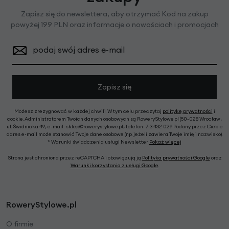
Zapisz się do newslettera, aby otrzymać Kod na zakup
powyżej 199 PLN oraz informacje o nowościach i promocjach
podaj swój adres e-mail
Zapisz się
Możesz zrezygnować w każdej chwili. W tym celu przeczytaj
politykę prywatności
i
cookie. Administratorem Twoich danych osobowych są RoweryStylowe.pl (50-028 Wrocław,
ul. Świdnicka 49; e-mail: sklep@rowerystylowe.pl, telefon: 713 432 029. Podany przez Ciebie
adres e-mail może stanowić Twoje dane osobowe (np. jeżeli zawiera Twoje imię i nazwisko).
* Warunki świadczenia usługi Newsletter
Pokaż więcej
Strona jest chroniona przez reCAPTCHA i obowiązują ją
Polityka prywatności Google
oraz
Warunki korzystania z usługi Google
.
RoweryStylowe.pl
O firmie