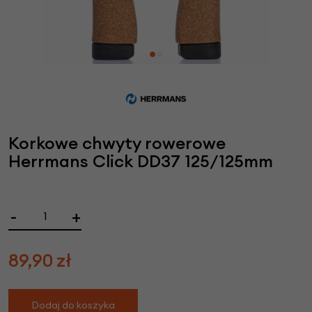
Korkowe chwyty rowerowe
Herrmans Click DD37 125/125mm
-
+
89,90
zł
Dodaj do koszyka