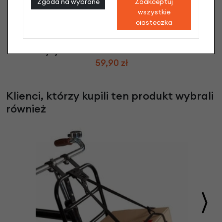
Zgoda na wybrane
Zaakceptuj
wszystkie
ciasteczka
Chwyty rowerowe Herrmans Shark Lock
59,90 zł
Klienci, którzy kupili ten produkt wybrali
również