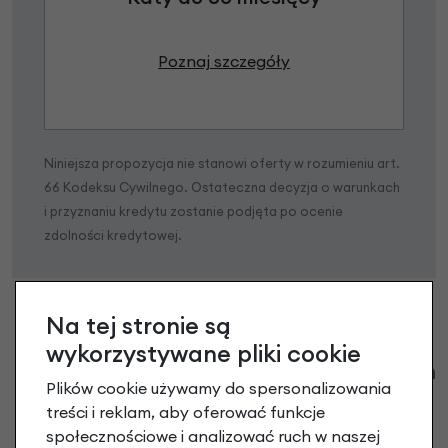
Poznaj szczegóły
Niniejsza propozycja nie stanowi oferty w rozumieniu art.
66 Kodeksu Cywilnego. Ostateczna decyzja o warunkach
i przyznaniu kredytu zostanie podjęta po ocenie
zdolności kredytowej.
Na tej stronie są
wykorzystywane pliki cookie
Klienci zadali następujące pytania o ten
Plików cookie używamy do spersonalizowania
produkt
treści i reklam, aby oferować funkcje
społecznościowe i analizować ruch w naszej
Nikt wcześniej niemiał pytań do tego produktu? A Ty o