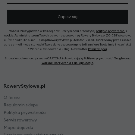
Zapisz się
Możesz zrezygnować w każdej chwili. W tym celu przeczytaj
politykę prywatności
i
cookie. Administratorem Twoich danych osobowych są RoweryStylowe.pl (50-028 Wrocław,
ul. Świdnicka 49; e-mail: sklep@rowerystylowe.pl, telefon: 713 432 029. Podany przez Ciebie
adres e-mail może stanowić Twoje dane osobowe (np. jeżeli zawiera Twoje imię i nazwisko).
* Warunki świadczenia usługi Newsletter
Pokaż więcej
Strona jest chroniona przez reCAPTCHA i obowiązują ją
Polityka prywatności Google
oraz
Warunki korzystania z usługi Google
.
RoweryStylowe.pl
O firmie
Regulamin sklepu
Polityka prywatności
Serwis rowerowy
Mapa dojazdu
Serwis rowerów elektrycznych