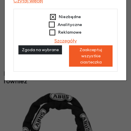
Czytaj więcej
Niezbędne
Analityczne
Reklamowe
Szczegóły
Zgoda na wybrane
Zaakceptuj
wszystkie
ciasteczka
Klienci, którzy kupili ten produkt wybrali
również