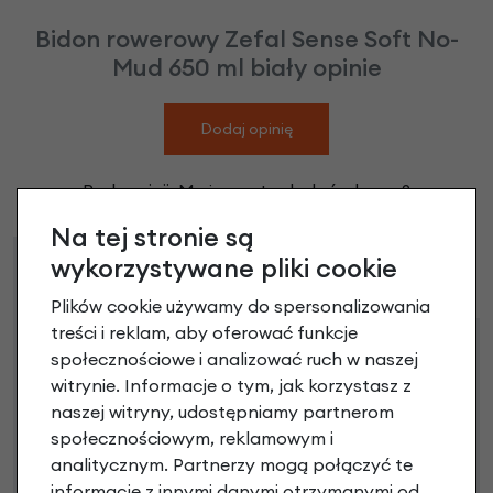
Bidon rowerowy Zefal Sense Soft No-
Mud 650 ml biały opinie
Dodaj opinię
Brak opinii. Może warto dodać własną?
Na tej stronie są
wykorzystywane pliki cookie
Raty
Leasing
Plików cookie używamy do spersonalizowania
treści i reklam, aby oferować funkcje
Dostępne propozycje
społecznościowe i analizować ruch w naszej
Jak kupić na
e-raty
?
witrynie. Informacje o tym, jak korzystasz z
naszej witryny, udostępniamy partnerom
społecznościowym, reklamowym i
analitycznym. Partnerzy mogą połączyć te
informacje z innymi danymi otrzymanymi od