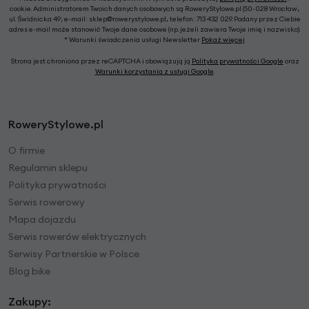
cookie. Administratorem Twoich danych osobowych są RoweryStylowe.pl (50-028 Wrocław,
ul. Świdnicka 49; e-mail: sklep@rowerystylowe.pl, telefon: 713 432 029. Podany przez Ciebie
adres e-mail może stanowić Twoje dane osobowe (np. jeżeli zawiera Twoje imię i nazwisko).
* Warunki świadczenia usługi Newsletter
Pokaż więcej
Strona jest chroniona przez reCAPTCHA i obowiązują ją
Polityka prywatności Google
oraz
Warunki korzystania z usługi Google
.
RoweryStylowe.pl
O firmie
Regulamin sklepu
Polityka prywatności
Serwis rowerowy
Mapa dojazdu
Serwis rowerów elektrycznych
Serwisy Partnerskie w Polsce
Blog bike
Zakupy: