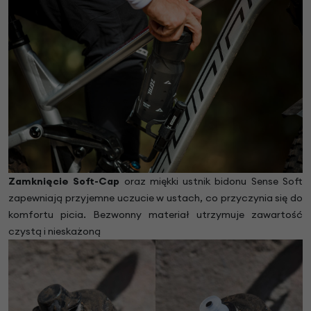
Zamknięcie Soft-Cap
oraz miękki ustnik bidonu Sense Soft
zapewniają przyjemne uczucie w ustach, co przyczynia się do
komfortu picia. Bezwonny materiał utrzymuje zawartość
czystą i nieskażoną