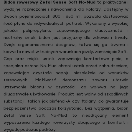
Bidon rowerowy Zefal Sense Soft No-Mud
to praktyczne i
wydajne rozwiązanie i nawodnienia dla kolarzy. Dostępny w
dwóch pojemnościach 800 i 650 ml, pozwala dostosować
ilość płynu do indywidualnych potrzeb. Wykonany z wysokiej
jakości polipropylenu, zapewniającego elastyczność i
neutralny smak, bidon jest przyjazny dla zdrowia i trwały.
Dzięki ergonomicznemu designowi, łatwo się go trzyma i
korzysta nawet w trudnych warunkach jazdy. zamknięcie Soft-
Cap oraz miękki ustnik zapewniają komfortowe picie, a
specjalna osłona No-Mud chroni ustnik przed zabrudzeniem,
zapewniając czystość napoju niezależnie od warunków
terenowych. Możliwość demontażu zaworu ułatwia
utrzymanie bidonu w czystości, co wpływa na jego
długotrwałe użytkowanie. Produkt jest wolny od szkodliwych
substancji, takich jak bisfenol-A czy ftalany, co gwarantuje
bezpieczeństwo podczas korzystania. Bez wątpienia, bidon
Zefal Sense Soft No-Mud to nieodłączny element
wyposażenia każdego rowerzysty dbającego o komfort i
wygodę podczas podróży.