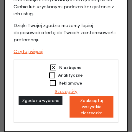
Ciebie lub uzyskanymi podczas korzystania z
ich usług.
Dzięki Twojej zgodzie możemy lepiej
Raty 0%
dopasować ofertę do Twoich zainteresowań i
preferencji.
1,00 zł - 5000,00 zł / do 10 rat 0%
od 5001,00 zł / do 20 rat 0%
Czytaj więcej
Raty do 60 miesięcy
Niezbędne
Poznaj szczegóły
Analityczne
Reklamowe
Szczegóły
Zgoda na wybrane
Zaakceptuj
wszystkie
ciasteczka