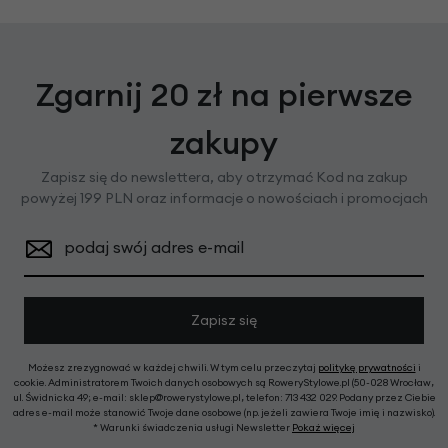
Zgarnij 20 zł na pierwsze
zakupy
Zapisz się do newslettera, aby otrzymać Kod na zakup
powyżej 199 PLN oraz informacje o nowościach i promocjach
podaj swój adres e-mail
Zapisz się
Możesz zrezygnować w każdej chwili. W tym celu przeczytaj
politykę prywatności
i
cookie. Administratorem Twoich danych osobowych są RoweryStylowe.pl (50-028 Wrocław,
ul. Świdnicka 49; e-mail: sklep@rowerystylowe.pl, telefon: 713 432 029. Podany przez Ciebie
adres e-mail może stanowić Twoje dane osobowe (np. jeżeli zawiera Twoje imię i nazwisko).
* Warunki świadczenia usługi Newsletter
Pokaż więcej