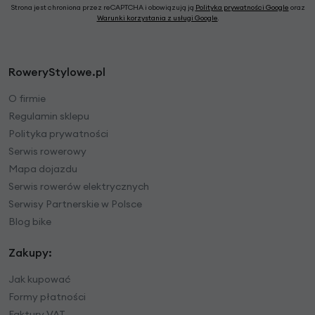
Strona jest chroniona przez reCAPTCHA i obowiązują ją
Polityka prywatności Google
oraz
Warunki korzystania z usługi Google
.
RoweryStylowe.pl
O firmie
Regulamin sklepu
Polityka prywatności
Serwis rowerowy
Mapa dojazdu
Serwis rowerów elektrycznych
Serwisy Partnerskie w Polsce
Blog bike
Zakupy:
Jak kupować
Formy płatności
Faktury VAT