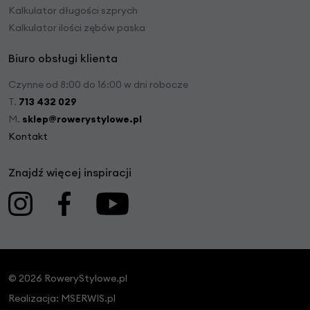
Kalkulator długości szprych
Kalkulator ilości zębów paska
Biuro obsługi klienta
Czynne od 8:00 do 16:00 w dni robocze
T.
713 432 029
M.
sklep@rowerystylowe.pl
Kontakt
Znajdź więcej inspiracji
© 2026 RoweryStylowe.pl
Realizacja:
MSERWIS.pl