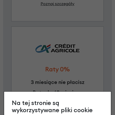
Poznaj szczegóły
Raty 0%
3 miesiące nie płacisz
Raty do 60 miesięcy
Na tej stronie są
Poznaj szczegóły
wykorzystywane pliki cookie