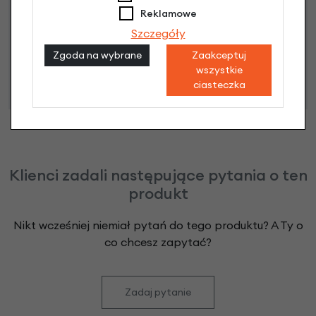
Reklamowe
Niniejsza propozycja nie stanowi oferty w rozumieniu art.
Szczegóły
66 Kodeksu Cywilnego. Ostateczna decyzja o warunkach
Zgoda na wybrane
Zaakceptuj
i przyznaniu kredytu zostanie podjęta po ocenie
wszystkie
zdolności kredytowej.
ciasteczka
Klienci zadali następujące pytania o ten
produkt
Nikt wcześniej niemiał pytań do tego produktu? A Ty o
co chcesz zapytać?
Zadaj pytanie