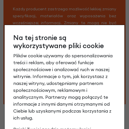
Każdy producent zastrzega możliwość lekkiej zmiany
specyfikacji, materiałów oraz wyposażenia bez
wcześniejszej informacji. Zmiany te mogą nie być
uwzględnione w specyfikacji oraz na zdjęciach. W
Na tej stronie są
związku z tym dostarczony do Ciebie rower może
różnić się niektórymi częściami. Nie stanowi to wady i
wykorzystywane pliki cookie
nie wpływa to na funkcjonalność techniczną roweru.
Plików cookie używamy do spersonalizowania
Dlatego możliwe jest, że Twój rower jest
treści i reklam, aby oferować funkcje
zmontowany nieco inaczej niż podaje specyfikacja.
społecznościowe i analizować ruch w naszej
Na przykład może się zdarzyć, że w swoim rowerze
witrynie. Informacje o tym, jak korzystasz z
znajdziesz inne pedały, gripy lub łańcuch. Nie martw
naszej witryny, udostępniamy partnerom
się, Twój rower i części zamienne nadal są w wysokiej
społecznościowym, reklamowym i
jakości.
analitycznym. Partnerzy mogą połączyć te
informacje z innymi danymi otrzymanymi od
Ciebie lub uzyskanymi podczas korzystania z
ich usług.