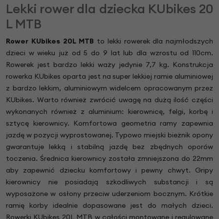
Lekki rower dla dziecka KUbikes 20
L MTB
Rower KUbikes 20L MTB
to lekki rowerek dla najmłodszych
dzieci w wieku już od 5 do 9 lat lub dla wzrostu od 110cm.
Rowerek jest bardzo lekki waży jedynie 7,7 kg. Konstrukcja
rowerka KUbikes oparta jest na super lekkiej ramie aluminiowej
z bardzo lekkim, aluminiowym widelcem opracowanym przez
KUbikes. Warto również zwrócić uwagę na dużą ilość części
wykonanych również z aluminium: kierownicę, felgi, korbę i
sztycę kierownicy. Komfortowa geometria ramy zapewnia
jazdę w pozycji wyprostowanej. Typowo miejski bieżnik opony
gwarantuje lekką i stabilną jazdę bez zbędnych oporów
toczenia. Średnica kierownicy została zmniejszona do 22mm
aby zapewnić dziecku komfortowy i pewny chwyt. Gripy
kierownicy nie posiadają szkodliwych substancji i są
wyposażone w osłony przeciw uderzeniom bocznym. Krótkie
ramię korby idealnie dopasowane jest do małych dzieci.
Rowerki KUbikes 20L MTB w całości montowane i regulowane