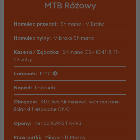
MTB Różowy
Hamulec przedni:
Shimano - V-Brake
Hamulec tylny:
V-brake Shimano
Kaseta / Zębatka:
Shimano CS-HG41-8, 11-
32 zęby
Łańcuch:
KMC
Napęd:
Łańcuch
Obręcze:
KUbikes Aluminiowe, wzmacnianie
ścianki frezowane CNC
Opony:
Kenda KWEST K-193
Przerzutki:
Microshift Mezzo