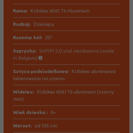
Rama:
KUbikes 6061 T6 Aluminium
Rodzaj:
Dziecięcy
Rozmiar kół:
20"
Szprychy:
SAPIM 2.0 stal nierdzewna (made
in Belgium)
Sztyca podsiodełkowa:
KUbikes aluminiowa
lakierowana na czarno
Widelec:
KUbikes 6061 T6 aluminium (czarny
mat)
Wiek dziecka :
5+
Wzrost:
od 105 cm