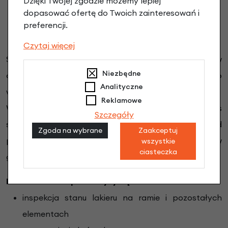
Dzięki Twojej zgodzie możemy lepiej
dopasować ofertę do Twoich zainteresowań i
preferencji.
Jak pakujemy rowery?
Czytaj więcej
Standardowo rowerki Kubikes 20" dostarczane są w
Niezbędne
oryginalnych kartonach producenta. Dajemy Wam do
Analityczne
wyboru dwie opcje dostawy Basic i Premium.
Reklamowe
Wkładamy dużo czasu i pracy aby rower dotarł do Was
Szczegóły
świetnej kondycji i w pełni gotowy do jazdy. Przed
Zgoda na wybrane
Zaakceptuj
pakowaniem, rower trafia w ręce naszych serwisantów
wszystkie
ciasteczka
gdzie przechodzi pełny serwis przed zakupowy.
Lista kontrolna przed wysyłką
inspekcja stanu lakieru na ramie i pozostałych
elementach