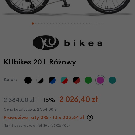
KUbikes 20 L Różowy
Kolor:
2 026,40
zł
2 384,00 zł
-15%
Cena katalogowa:
2 384,00
zł
Prawdziwe raty 0% - 10 x 202,64 zł
Najniższa cena z ostatnich 30 dni:
2 026,40
zł