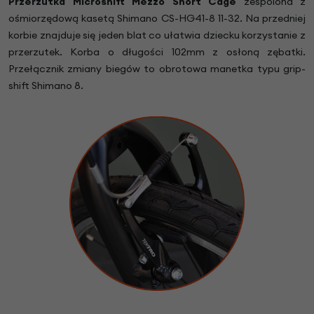
Przerzutka
Microshift Mezzo Short Cage
zespolona z
ośmiorzędową kasetą Shimano CS-HG41-8 11-32. Na przedniej
korbie znajduje się jeden blat co ułatwia dziecku korzystanie z
przerzutek. Korba o długości 102mm z osłoną zębatki.
Przełącznik zmiany biegów to obrotowa manetka typu grip-
shift Shimano 8.