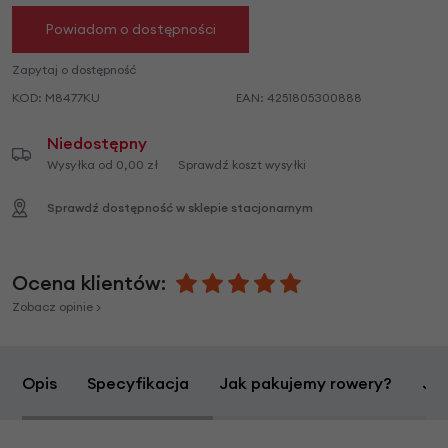
Powiadom o dostępności
Zapytaj o dostępność
KOD:
M8477KU
EAN:
4251805300888
Niedostępny
Wysyłka od 0,00 zł
Sprawdź koszt wysyłki
Sprawdź dostępność w sklepie stacjonarnym
Ocena klientów:
Zobacz opinie >
Opis
Specyfikacja
Jak pakujemy rowery?
Jak