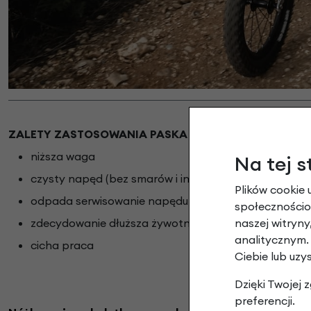
ZALETY ZASTOSOWANIA PASKA ZĘBATEGO ZAMIAST
niższa waga
Na tej s
czysty napęd (bez smarów i innych środków chemicz
Plików cookie 
odpada serwisowanie napędu (smarowanie, naciągani
społecznościow
naszej witryn
zdecydowanie dłuższa żywotność do 25.000 km (łań
analitycznym.
cicha praca
Ciebie lub uzy
Dzięki Twojej
preferencji.