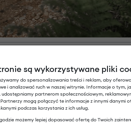
 STANDARDOWEGO ŁAŃCUCHA:
tronie są wykorzystywane pliki co
nych)
używamy do spersonalizowania treści i reklam, aby oferowa
e, czyszczeni)
e i analizować ruch w naszej witrynie. Informacje o tym, j
y, udostępniamy partnerom społecznościowym, reklamowym
cuch max do 5.000 km)
 Partnerzy mogą połączyć te informacje z innymi danymi 
skanymi podczas korzystania z ich usług.
 zgodzie możemy lepiej dopasować ofertę do Twoich zainter