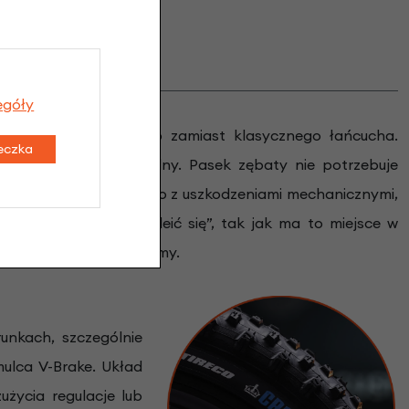
egóły
wania paska zębatego zamiast klasycznego łańcucha.
teczka
wer staje się niezawodny. Pasek zębaty nie potrzebuje
brak kłopotu związanego z uszkodzeniami mechanicznymi,
a możliwości „przykleić się”, tak jak ma to miejsce w
y z wysokiej jakości gumy.
unkach, szczególnie
ulca V-Brake. Układ
życia regulacje lub