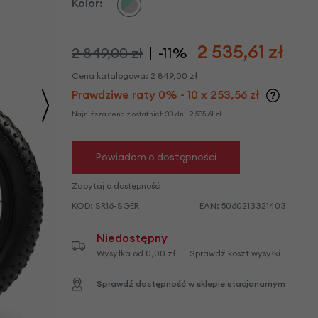
we
Kolor:
y
2 535,61
zł
2 849,00 zł
-11%
Cena katalogowa:
2 849,00
zł
Prawdziwe raty 0% - 10 x 253,56 zł
Najniższa cena z ostatnich 30 dni:
2 535,61
zł
Powiadom o dostępności
Zapytaj o dostępność
KOD:
SR16-SGER
EAN:
5060213321403
Niedostępny
Wysyłka od 0,00 zł
Sprawdź koszt wysyłki
Sprawdź dostępność w sklepie stacjonarnym