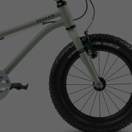
Z
apięcia rowero
Pompki rowerowe
werowe
er Pig
Peruzzo
Gazelle
Pozostałe
N
akrętki i obejm
i:SY
Przerzutki rowerowe
es
Inny
R
owery transportowe - akcesoria
S
akwy i torby rowerowe
Siodełka rowerowe
rowe
Strida - części