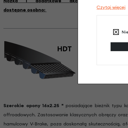
Nóżka i dodatkowe akcesoria
Czytaj więcej
dostępne osobno:
Ni
Pasek zębaty Ga
Obniżenie wagi był
żadnego smarowania,
a brak smarowania 
klasycznym łańcuchu.
Szerokie opony 16x2.25 "
posiadające bieżnik typu k
offroadowych. Zastosowanie klasycznych obręczy oraz
hamulcowy V-Brake, poza doskonałą skutecznością, ofe