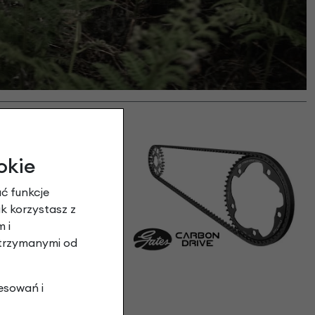
okie
ć funkcje
ak korzystasz z
 i
otrzymanymi od
esowań i