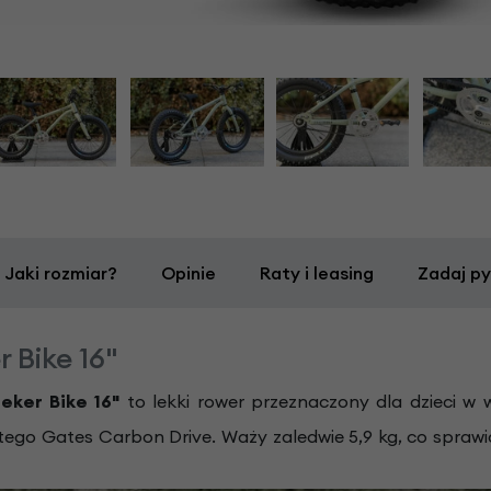
Jaki rozmiar?
Opinie
Raty i leasing
Zadaj py
 Bike 16"
eker Bike 16"
to lekki rower przeznaczony dla dzieci w 
o Gates Carbon Drive. Waży zaledwie 5,9 kg, co sprawia ż