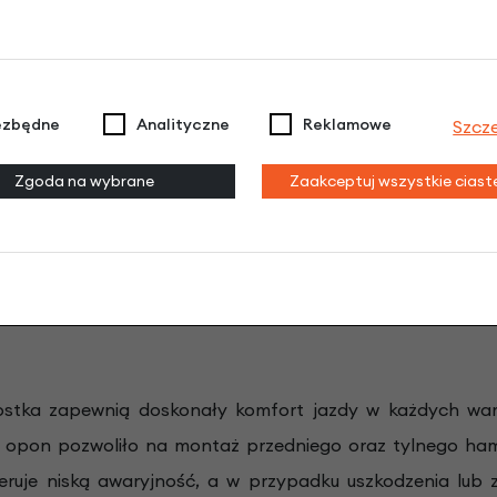
ezbędne
Analityczne
Reklamowe
Szcz
tes PowerGrip HTD.
Niska waga jest efektem zastoso
Zgoda na wybrane
Zaakceptuj wszystkie cias
o priorytetowe, lecz przyniosło także inną korzyść – ro
 a także nie jest podatny na rozciąganie. Zapewnia to 
dodatkowo zapewnia czystość – wszelki pył i piach nie m
 Kolejną zaletą jest brak hałasu, gdyż pasek jest wykonan
ostka zapewnią doskonały komfort jazdy w każdych war
 opon pozwoliło na montaż przedniego oraz tylnego ham
ruje niską awaryjność, a w przypadku uszkodzenia lub zu