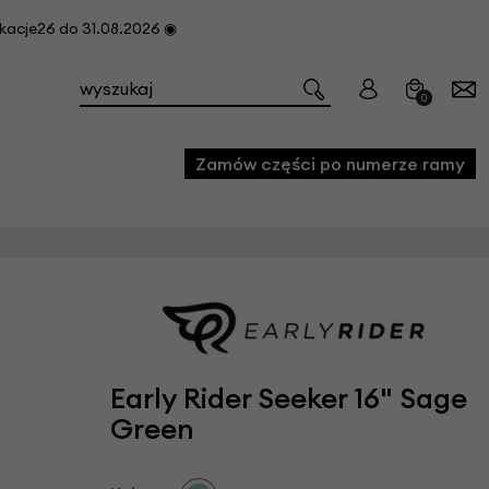
cje26 do 31.08.2026 ◉
0
Zamów części po numerze ramy
e
we
owe
acji i konserwacji roweru
Early Rider Seeker 16" Sage
fon
Green
e