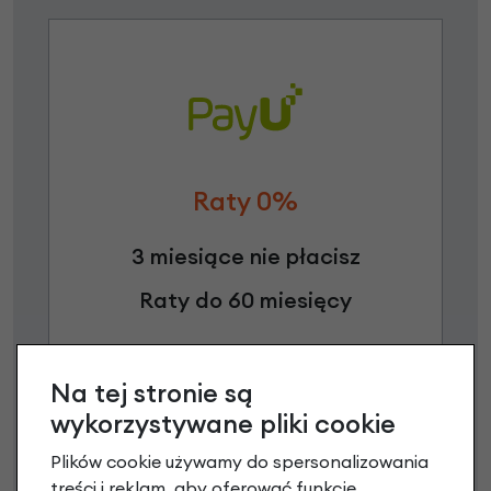
Raty 0%
3 miesiące nie płacisz
Raty do 60 miesięcy
Poznaj szczegóły
Na tej stronie są
wykorzystywane pliki cookie
Plików cookie używamy do spersonalizowania
Niniejsza propozycja nie stanowi oferty w rozumieniu art.
treści i reklam, aby oferować funkcje