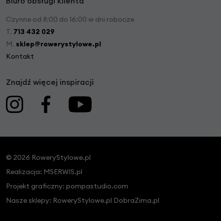
Biuro obsługi klienta
Czynne od 8:00 do 16:00 w dni robocze
T.
713 432 029
M.
sklep@rowerystylowe.pl
Kontakt
Znajdź więcej inspiracji
© 2026 RoweryStylowe.pl
Realizacja:
MSERWIS.pl
Projekt graficzny:
pompastudio.com
Nasze sklepy:
RoweryStylowe.pl
DobraZima.pl