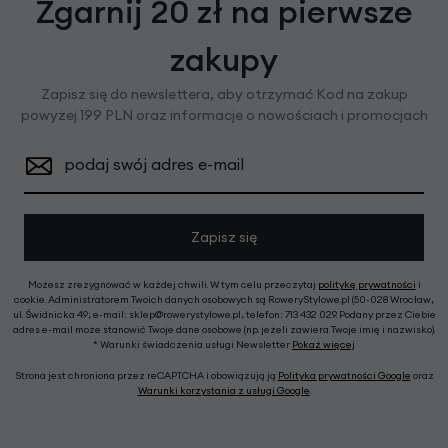
Zgarnij 20 zł na pierwsze
zakupy
Zapisz się do newslettera, aby otrzymać Kod na zakup
powyżej 199 PLN oraz informacje o nowościach i promocjach
podaj swój adres e-mail
Zapisz się
Możesz zrezygnować w każdej chwili. W tym celu przeczytaj
politykę prywatności
i
cookie. Administratorem Twoich danych osobowych są RoweryStylowe.pl (50-028 Wrocław,
ul. Świdnicka 49; e-mail: sklep@rowerystylowe.pl, telefon: 713 432 029. Podany przez Ciebie
adres e-mail może stanowić Twoje dane osobowe (np. jeżeli zawiera Twoje imię i nazwisko).
* Warunki świadczenia usługi Newsletter
Pokaż więcej
Strona jest chroniona przez reCAPTCHA i obowiązują ją
Polityka prywatności Google
oraz
Warunki korzystania z usługi Google
.