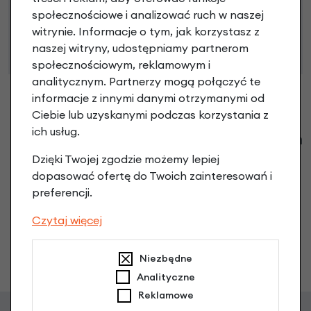
66 Kodeksu Cywilnego. Ostateczna decyzja o warunkach
społecznościowe i analizować ruch w naszej
i przyznaniu kredytu zostanie podjęta po ocenie
witrynie. Informacje o tym, jak korzystasz z
zdolności kredytowej.
naszej witryny, udostępniamy partnerom
społecznościowym, reklamowym i
analitycznym. Partnerzy mogą połączyć te
informacje z innymi danymi otrzymanymi od
Ciebie lub uzyskanymi podczas korzystania z
ich usług.
Klienci zadali następujące pytania o ten
produkt
Dzięki Twojej zgodzie możemy lepiej
dopasować ofertę do Twoich zainteresowań i
Nikt wcześniej niemiał pytań do tego produktu? A Ty o
preferencji.
co chcesz zapytać?
Czytaj więcej
Zadaj pytanie
Niezbędne
Analityczne
Reklamowe