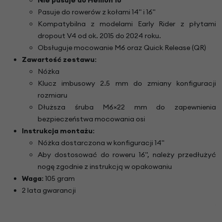
Pasuje do rowerów z kołami 14" i 16"
Kompatybilna z modelami Early Rider z płytami
dropout V4 od ok. 2015 do 2024 roku.
Obsługuje mocowanie M6 oraz Quick Release (QR)
Zawartość zestawu
:
Nóżka
Klucz imbusowy 2.5 mm do zmiany konfiguracji
rozmiaru
Dłuższa śruba M6×22 mm do zapewnienia
bezpieczeństwa mocowania osi
Instrukcja montażu
:
Nóżka dostarczona w konfiguracji 14"
Aby dostosować do roweru 16", należy przedłużyć
nogę zgodnie z instrukcją w opakowaniu
Waga
: 105 gram
2 lata gwarancji