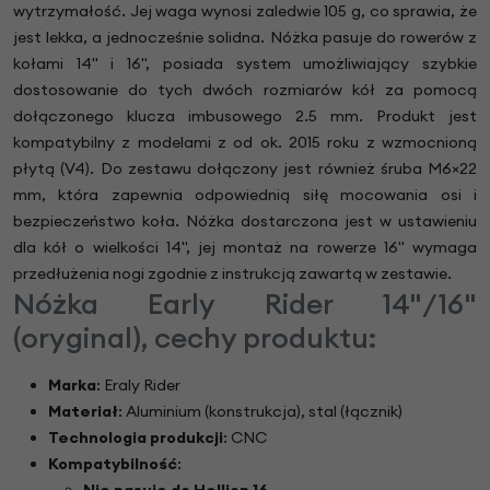
wytrzymałość. Jej waga wynosi zaledwie 105 g, co sprawia, że
jest lekka, a jednocześnie solidna. Nóżka pasuje do rowerów z
kołami 14" i 16", posiada system umożliwiający szybkie
dostosowanie do tych dwóch rozmiarów kół za pomocą
dołączonego klucza imbusowego 2.5 mm. Produkt jest
kompatybilny z modelami z od ok. 2015 roku z wzmocnioną
płytą (V4). Do zestawu dołączony jest również śruba M6×22
mm, która zapewnia odpowiednią siłę mocowania osi i
bezpieczeństwo koła. Nóżka dostarczona jest w ustawieniu
dla kół o wielkości 14", jej montaż na rowerze 16" wymaga
przedłużenia nogi zgodnie z instrukcją zawartą w zestawie.
Nóżka Early Rider 14"/16"
(oryginal), cechy produktu:
Marka
: Eraly Rider
Materiał
: Aluminium (konstrukcja), stal (łącznik)
Technologia produkcji
: CNC
Kompatybilność
:
Nie pasuje do Hellion 16