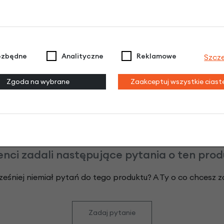
Poznaj szczegóły
ezbędne
Analityczne
Reklamowe
Szcz
odeksu Cywilnego. Ostateczna decyzja o warunkach i przyznaniu kredytu 
Zgoda na wybrane
Zaakceptuj wszystkie cias
enci zadali następujące pytania o ten pro
ześniej niemiał pytań do tego produktu? A Ty o co chcesz 
Zadaj pytanie