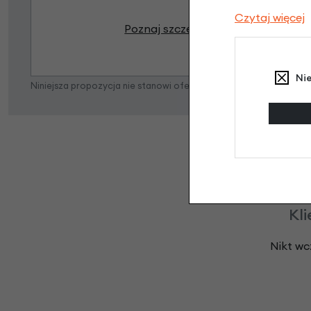
Czytaj więcej
Poznaj szczegóły
Ni
Niniejsza propozycja nie stanowi oferty w rozumieniu art. 66 K
Kli
Nikt wc