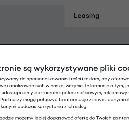
Leasing
tronie są wykorzystywane pliki co
używamy do spersonalizowania treści i reklam, aby oferowa
e i analizować ruch w naszej witrynie. Informacje o tym, j
y, udostępniamy partnerom społecznościowym, reklamowym
Raty 0%
 Partnerzy mogą połączyć te informacje z innymi danymi 
skanymi podczas korzystania z ich usług.
3 miesiące nie płacisz
 zgodzie możemy lepiej dopasować ofertę do Twoich zainter
Raty do 60 miesięcy