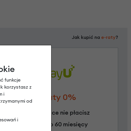
Jak kupić na
e-raty
?
okie
ć funkcje
ak korzystasz z
 i
Raty 0%
otrzymanymi od
3 miesiące nie płacisz
esowań i
Raty do 60 miesięcy