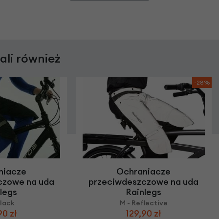
rali również
-28%
niacze
Ochraniacze
czowe na uda
przeciwdeszczowe na uda
legs
Rainlegs
Black
M - Reflective
90 zł
129,90 zł