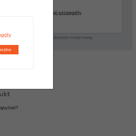
Poznaj szczegóły
egóły
zostanie podjęta po ocenie zdolności kredytowej.
teczka
dukt
zapytać?