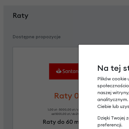
Raty
Dostępne propozycje
Na tej s
Plików cookie 
społecznościow
naszej witryn
Raty 0%
analitycznym.
Ciebie lub uzy
1,00 zł - 5000,00 zł / do 10 rat 0%
od 5001,00 zł / do 20 rat 0%
Dzięki Twojej
Raty do 60 miesięcy
preferencji.