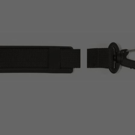
Z
apięcia rowero
Pompki rowerowe
werowe
er Pig
Peruzzo
Gazelle
Pozostałe
N
akrętki i obejm
i:SY
Przerzutki rowerowe
es
Inny
R
owery transportowe - akcesoria
S
akwy i torby rowerowe
Siodełka rowerowe
rowe
Strida - części