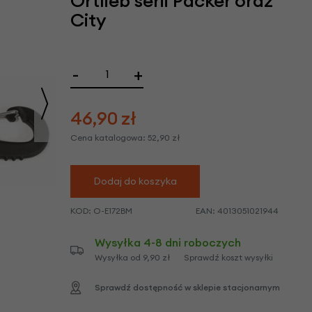
Ortlieb serii Packer oraz
we
City
y
-
+
46,90
zł
Cena katalogowa:
52,90
zł
Dodaj do koszyka
KOD:
O-E172BM
EAN:
4013051021944
Wysyłka 4-8 dni roboczych
Wysyłka od 9,90 zł
Sprawdź koszt wysyłki
Sprawdź dostępność w sklepie stacjonarnym