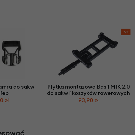
-6%
amra do sakw
Płytka montażowa Basil MIK 2.0
lieb
do sakw i koszyków rowerowych
0 zł
93,90 zł
resować