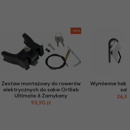
-18%
Zestaw montażowy do rowerów
Wymienne haki 
elektrycznych do sakw Ortlieb
sak
Ultimate 6 Zamykany
26,90
93,90 zł