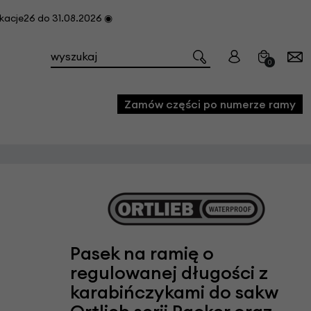
cje26 do 31.08.2026 ◉
0
Zamów części po numerze ramy
e
we
owe
acji i konserwacji roweru
Pasek na ramię o
fon
regulowanej długości z
karabińczykami do sakw
e