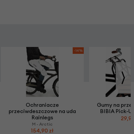
-14%
Ochraniacze
Gumy na przed
przeciwdeszczowe na uda
BIBIA Pick-U
Rainlegs
29,90
M - Arctic
154,90 zł