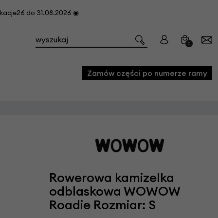
cje26 do 31.08.2026 ◉
0
Zamów części po numerze ramy
e
we
owe
acji i konserwacji roweru
Rowerowa kamizelka
fon
odblaskowa WOWOW
Roadie Rozmiar: S
e