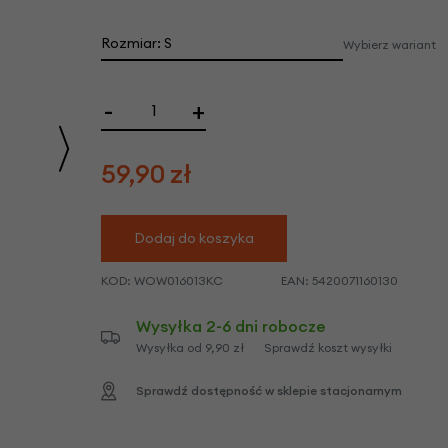
we
y
Rozmiar: S
Wybierz wariant
-
+
59,90
zł
Dodaj do koszyka
KOD:
WOW016013KC
EAN:
5420071160130
Wysyłka 2-6 dni robocze
Wysyłka od 9,90 zł
Sprawdź koszt wysyłki
Sprawdź dostępność w sklepie stacjonarnym