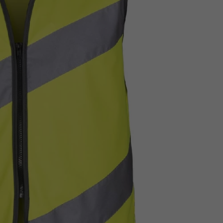
Z
apięcia rowero
Pompki rowerowe
werowe
er Pig
Peruzzo
Gazelle
Pozostałe
N
akrętki i obejm
i:SY
Przerzutki rowerowe
es
Inny
R
owery transportowe - akcesoria
S
akwy i torby rowerowe
Siodełka rowerowe
rowe
Strida - części