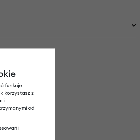
ar: S opinie
okie
ć funkcje
ak korzystasz z
 i
otrzymanymi od
esowań i