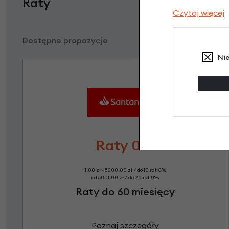
Raty
Czytaj więcej
Dostępne propozycje
Ni
Raty 0%
1,00 zł - 5000,00 zł / do 10 rat 0%
od 5001,00 zł / do 20 rat 0%
Raty do 60 miesięcy
Poznaj szczegóły