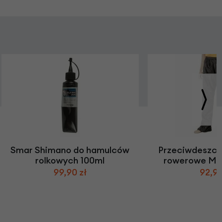
Smar Shimano do hamulców
Przeciwdeszcz
rolkowych 100ml
rowerowe Mir
99,90 zł
92,90