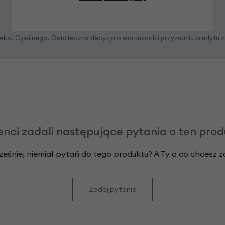
odeksu Cywilnego. Ostateczna decyzja o warunkach i przyznaniu kredytu 
enci zadali następujące pytania o ten pro
ześniej niemiał pytań do tego produktu? A Ty o co chcesz 
Zadaj pytanie