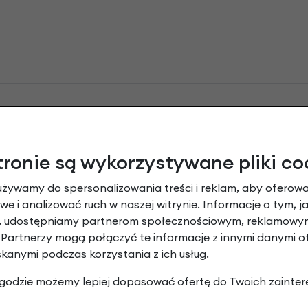
mizelka odblaskowa WOWOW Roadie Rozmi
tronie są wykorzystywane pliki co
Dodaj opinię
używamy do spersonalizowania treści i reklam, aby oferowa
e i analizować ruch w naszej witrynie. Informacje o tym, j
y, udostępniamy partnerom społecznościowym, reklamowym
Brak opinii. Może warto dodać własną?
 Partnerzy mogą połączyć te informacje z innymi danymi 
skanymi podczas korzystania z ich usług.
 zgodzie możemy lepiej dopasować ofertę do Twoich zainter