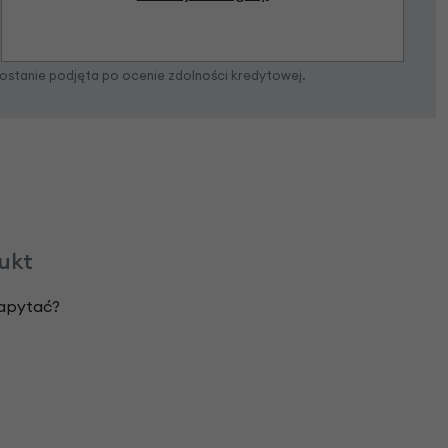
zostanie podjęta po ocenie zdolności kredytowej.
dukt
zapytać?