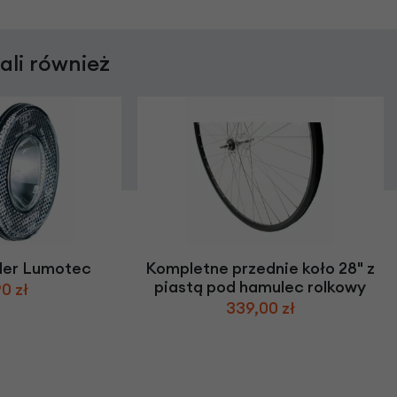
rali również
ler Lumotec
Kompletne przednie koło 28" z
piastą pod hamulec rolkowy
0 zł
339,00 zł