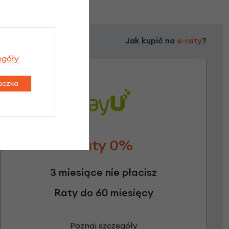
Jak kupić na
e-raty
?
egóły
teczka
Raty 0%
3 miesiące nie płacisz
Raty do 60 miesięcy
Poznaj szczegóły