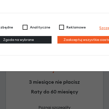
Leasing
ezbędne
Analityczne
Reklamowe
Szcz
Zgoda na wybrane
Zaakceptuj wszystkie cias
Raty 0%
3 miesiące nie płacisz
Raty do 60 miesięcy
Poznaj szczegóły