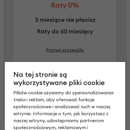
Raty 0%
3 miesiące nie płacisz
Raty do 60 miesięcy
Poznaj szczegóły
Na tej stronie są
Niniejsza propozycja nie stanowi oferty w rozumieniu art.
wykorzystywane pliki cookie
66 Kodeksu Cywilnego. Ostateczna decyzja o warunkach
Plików cookie używamy do spersonalizowania
i przyznaniu kredytu zostanie podjęta po ocenie
treści i reklam, aby oferować funkcje
zdolności kredytowej.
społecznościowe i analizować ruch w naszej
witrynie. Informacje o tym, jak korzystasz z
naszej witryny, udostępniamy partnerom
społecznościowym, reklamowym i