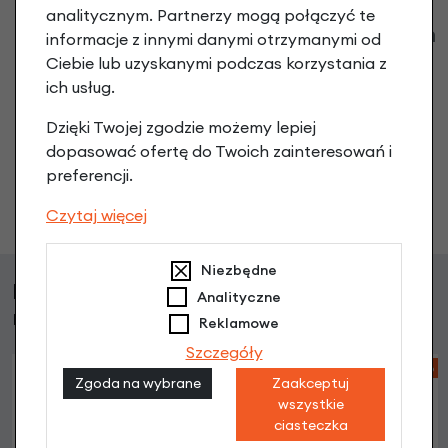
analitycznym. Partnerzy mogą połączyć te
Klienci zadali następujące pytania o ten
informacje z innymi danymi otrzymanymi od
produkt
Ciebie lub uzyskanymi podczas korzystania z
ich usług.
Nikt wcześniej niemiał pytań do tego produktu? A Ty o
Dzięki Twojej zgodzie możemy lepiej
co chcesz zapytać?
dopasować ofertę do Twoich zainteresowań i
preferencji.
Zadaj pytanie
Czytaj więcej
Niezbędne
Klienci, którzy kupili ten produkt wybrali
Analityczne
również
Reklamowe
Szczegóły
-5%
Zgoda na wybrane
Zaakceptuj
wszystkie
ciasteczka