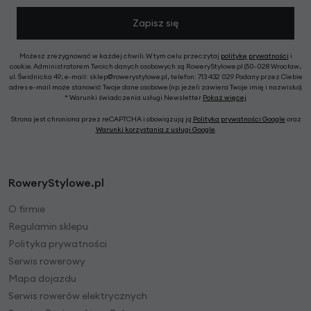
Zapisz się
Możesz zrezygnować w każdej chwili. W tym celu przeczytaj
politykę prywatności
i
cookie. Administratorem Twoich danych osobowych są RoweryStylowe.pl (50-028 Wrocław,
ul. Świdnicka 49; e-mail: sklep@rowerystylowe.pl, telefon: 713 432 029. Podany przez Ciebie
adres e-mail może stanowić Twoje dane osobowe (np. jeżeli zawiera Twoje imię i nazwisko).
* Warunki świadczenia usługi Newsletter
Pokaż więcej
Strona jest chroniona przez reCAPTCHA i obowiązują ją
Polityka prywatności Google
oraz
Warunki korzystania z usługi Google
.
RoweryStylowe.pl
O firmie
Regulamin sklepu
Polityka prywatności
Serwis rowerowy
Mapa dojazdu
Serwis rowerów elektrycznych